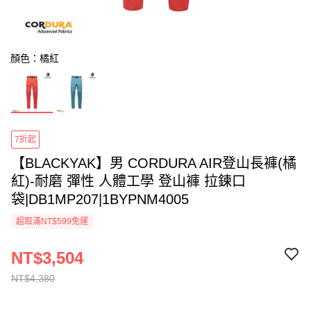
顏色：橘紅
7折起
【BLACKYAK】男 CORDURA AIR登山長褲(橘
紅)-耐磨 彈性 人體工學 登山褲 拉鍊口
袋|DB1MP207|1BYPNM4005
超取滿NT$599免運
NT$3,504
NT$4,380