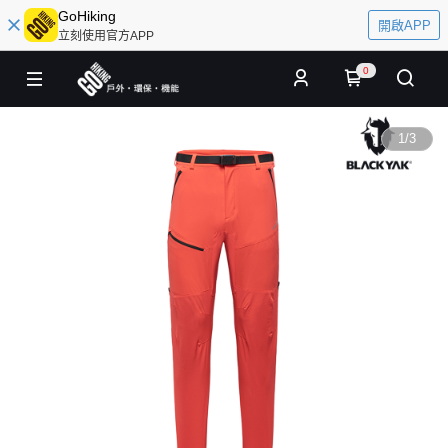
GoHiking
開啟APP
立刻使用官方APP
0
1
/
3