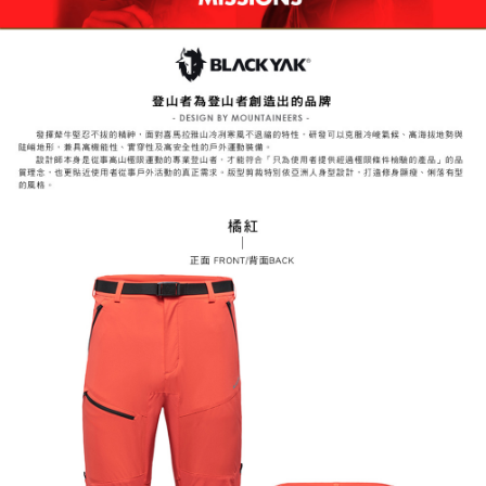
易，需依本服務之必要範圍內提供個人資料，並將交易相關給付款項請求債
權轉讓予恩沛科技股份有限公司。
付款後7-11取貨
２．關於個人資料處理事宜，請瀏覽以下網址：
每筆NT$60，滿NT$799(含以上)免運費
https://aftee.tw/terms/#terms3
３．未成年的使用者請事先徵得法定代理人或監護人之同意方可使用
宅配
「AFTEE先享後付」，若未經同意申辦者引起之損失，本公司不負相關責
任。
每筆NT$70，滿NT$799(含以上)免運費
４．使用「AFTEE先享後付」時，將依據個別帳號之用戶狀況，依本公司即
時審查核予不同之上限額度；若仍有額度不足之情形，本公司將視審查結果
請求用戶進行身份認證。
５．嚴禁一人註冊多個帳號或使用他人資訊註冊。若發現惡意使用之情形，
恩沛科技股份有限公司將有權停止該用戶之使用額度並採取法律行動。