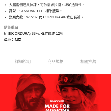
AFTEE先享後付
大腿兩側通風拉鍊，可依需求拉開，增加透氣性。
相關說明
褲型：STANDARD FIT 標準版型。
【關於「AFTEE先享後付」】
對應女款：WP207 女 CORDURA AIR登山長褲。
ATM付款
AFTEE先享後付是「在收到商品之後才付款」的支付方式。 讓您購物簡單
便利好安心！
銷售重點
１．簡單：不需註冊會員、不需綁卡、不需儲值。
運送方式
２．便利：只要手機號碼，簡訊認證，即可結帳。
尼龍(CORDURA) 88％, 彈性纖維 12％
３．安心：先確認商品／服務後，再付款。
全家取貨付款
產地：越南
每筆NT$60，滿NT$599(含以上)免運費
【「AFTEE先享後付」結帳流程】
１．於結帳方式選擇「AFTEE先享後付」後，將跳轉至「AFTEE先享後付」
付款後全家取貨
結帳頁面，進行簡訊認證並確認金額後，即可完成結帳。
２．訂單成立數日內，您將收到繳費通知簡訊。
詳細說明
商品規格
相關推薦
每筆NT$60，滿NT$599(含以上)免運費
３．收到繳費通知簡訊後14天內，點擊此簡訊中的連結，可透過四大超商／
ATM／網路銀行／等多元方式進行付款，方視為交易完成。
萊爾富取貨付款
※ 請注意：結帳手續完成當下不需立刻繳費，但若您需要取消訂單，請聯絡
每筆NT$60，滿NT$799(含以上)免運費
購買商品的店家。未經商家同意取消之訂單仍視為有效，需透過AFTEE先享
後付繳納相關費用。
付款後萊爾富取貨
※ 交易是否成功請以「AFTEE先享後付 」之結帳頁面顯示為準，若有關於
是否繳費成功／繳費後需取消欲退款等相關疑問，請聯繫「AFTEE先享後付
每筆NT$60，滿NT$799(含以上)免運費
客戶支援中心」
https://netprotections.freshdesk.com/support/home
7-11取貨付款
【注意事項】
１．透過由恩沛科技股份有限公司提供之「AFTEE先享後付」服務完成之交
每筆NT$60，滿NT$799(含以上)免運費