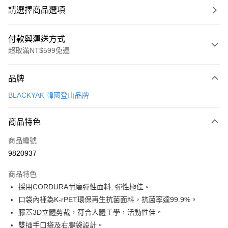
請選擇商品選項
付款與運送方式
超取滿NT$599免運
付款方式
品牌
信用卡一次付款
BLACKYAK 韓國登山品牌
超商取貨付款
商品特色
LINE Pay
商品編號
Apple Pay
9820937
街口支付
商品特色
悠遊付
採用CORDURA耐磨彈性面料, 彈性極佳。
Google Pay
口袋內裡為K-rPET環保再生抗菌面料，抗菌率達99.9%。
膝蓋3D立體剪裁，符合人體工學，活動性佳。
全盈+PAY
雙插手口袋及右腿袋設計。