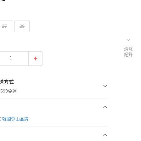
27
29
清除
紀錄
送方式
599免運
次付款
AK 韓國登山品牌
付款