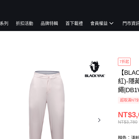
系列
折扣活動
品牌特輯
首下載禮
會員權益
門市資
7折起
【BLA
紅)-隱
繩|DB1
超取滿NT$
NT$3,
NT$3,780
顏色：淺