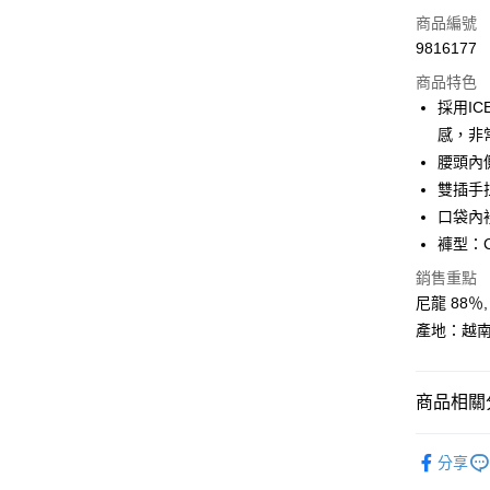
LINE Pay
商品編號
Apple Pay
9816177
商品特色
街口支付
採用IC
悠遊付
感，非
腰頭內
Google Pa
雙插手
全盈+PAY
口袋內裡
褲型：C
AFTEE先
相關說明
銷售重點
【關於「A
尼龍 88％
ATM付款
AFTEE
產地：越
便利好安
１．簡單
２．便利
運送方式
３．安心
商品相關分
全家取貨
【「AFT
換季服飾｜
每筆NT$6
１．於結帳
分享
付」結帳
BLACKY