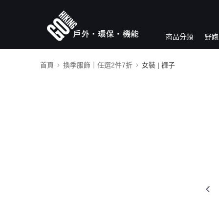
商品分類
野跑
首頁
換季服飾｜任選2件7折
女裝 | 褲子