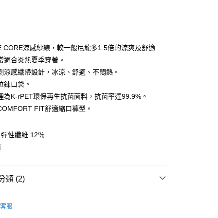
E CORE涼感紗線，較一般尼龍多1.5倍的涼爽及舒適
常適合炎熱夏季穿著。
側涼感織帶設計，冰涼、舒適、不悶熱。
y
拉鍊口袋。
為K-rPET環保再生抗菌面料，抗菌率達99.9%。
OMFORT FIT舒適縮口褲型。
享後付
FTEE先享後付」】
, 彈性纖維 12％
先享後付是「在收到商品之後才付款」的支付方式。 讓您購物簡單
南
心！
：不需註冊會員、不需綁卡、不需儲值。
：只要手機號碼，簡訊認證，即可結帳。
：先確認商品／服務後，再付款。
類 (2)
付款
EE先享後付」結帳流程】
任選2件7折
女裝 | 褲子
0，滿NT$599(含以上)免運費
方式選擇「AFTEE先享後付」後，將跳轉至「AFTEE先享後
客服
頁面，進行簡訊認證並確認金額後，即可完成結帳。
AK韓國登山品牌-服飾
女裝 | 褲子/裙裝