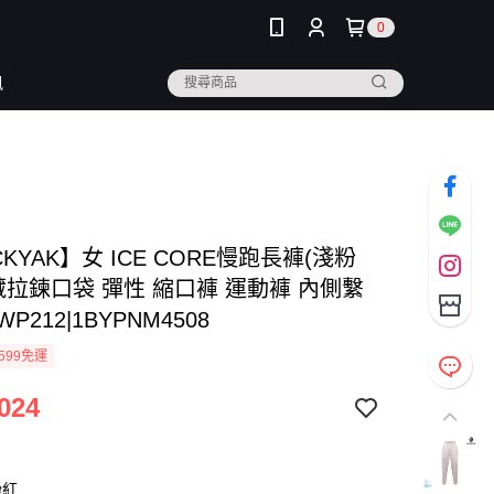
0
訊
CKYAK】女 ICE CORE慢跑長褲(淺粉
藏拉鍊口袋 彈性 縮口褲 運動褲 內側繫
WP212|1BYPNM4508
599免運
024
粉紅