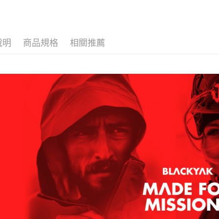
付款後全
２．訂單
３．收到繳
每筆NT$6
／ATM／
※ 請注意
萊爾富取
絡購買商品
說明
商品規格
相關推薦
先享後付
每筆NT$6
※ 交易是
是否繳費成
付款後萊
付客戶支
每筆NT$6
【注意事
7-11取貨
１．透過由
交易，需
每筆NT$6
求債權轉
２．關於
付款後7-1
https://aft
每筆NT$6
３．未成
「AFTE
宅配
任。
４．使用「
每筆NT$7
即時審查
結果請求
５．嚴禁
形，恩沛
動。