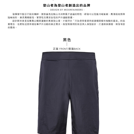
易，需依本服務之必要範圍內提供個人資料，並將交易相關給付款項請求債
權轉讓予恩沛科技股份有限公司。
付款後7-11取貨
２．關於個人資料處理事宜，請瀏覽以下網址：
每筆NT$60，滿NT$799(含以上)免運費
https://aftee.tw/terms/#terms3
３．未成年的使用者請事先徵得法定代理人或監護人之同意方可使用
宅配
「AFTEE先享後付」，若未經同意申辦者引起之損失，本公司不負相關責
任。
每筆NT$70，滿NT$799(含以上)免運費
４．使用「AFTEE先享後付」時，將依據個別帳號之用戶狀況，依本公司即
時審查核予不同之上限額度；若仍有額度不足之情形，本公司將視審查結果
請求用戶進行身份認證。
５．嚴禁一人註冊多個帳號或使用他人資訊註冊。若發現惡意使用之情形，
恩沛科技股份有限公司將有權停止該用戶之使用額度並採取法律行動。