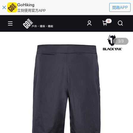
GoHiking
開啟APP
立刻使用官方APP
0
1
/
3