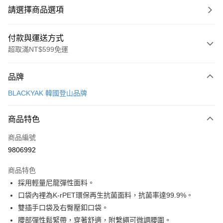
請選擇商品選項
付款與運送方式
超取滿NT$599免運
付款方式
品牌
信用卡一次付款
BLACKYAK 韓國登山品牌
超商取貨付款
商品特色
LINE Pay
商品編號
Apple Pay
9806992
街口支付
商品特色
悠遊付
採用輕量尼龍彈性面料。
Google Pay
口袋內裡為K-rPET環保再生抗菌面料，抗菌率達99.9%。
雙插手口袋及右臀壓釦口袋。
全盈+PAY
腰部彈性鬆緊帶，穿著舒適，附繫繩可微調腰圍。