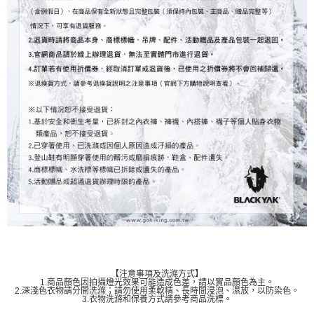
【注意事項及洗滌方式】
1.商品顏色因拍攝燈光效果可能造成色差，請以實品顏色為主。
2.深淺色衣物請分開洗滌；請勿使用柔軟精、長時間浸泡、濕放，以防染色。
3.衣物洗滌和保養方式請參考商品洗標。