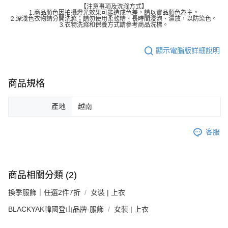
【注意事項及洗滌方式】
1.商品顏色因拍攝燈光效果可能造成色差，請以實品顏色為主。
2.深淺色衣物請分開洗滌；請勿使用柔軟精、長時間浸泡、濕放，以防染色。
3.衣物洗滌和保養方式請參考商品洗標。
顯示電腦版詳細說明
商品規格
產地
越南
客服
商品相關分類 (2)
換季服飾｜任選2件7折
女裝 | 上衣
BLACKYAK韓國登山品牌-服飾
女裝 | 上衣