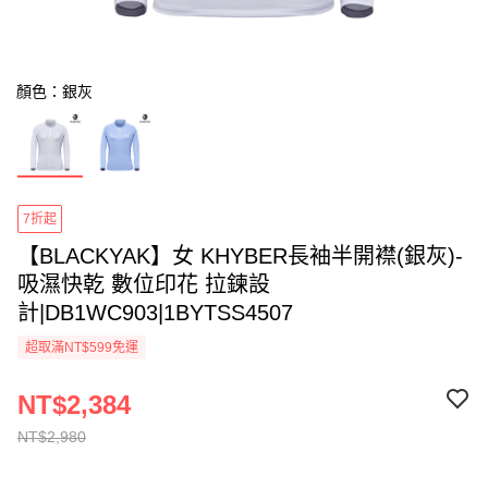
顏色：銀灰
7折起
【BLACKYAK】女 KHYBER長袖半開襟(銀灰)-
吸濕快乾 數位印花 拉鍊設
計|DB1WC903|1BYTSS4507
超取滿NT$599免運
NT$2,384
NT$2,980