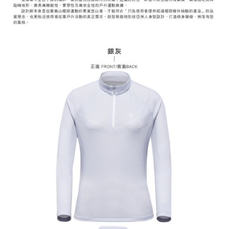
易，需依本服務之必要範圍內提供個人資料，並將交易相關給付款項請求債
權轉讓予恩沛科技股份有限公司。
付款後7-11取貨
２．關於個人資料處理事宜，請瀏覽以下網址：
每筆NT$60，滿NT$799(含以上)免運費
https://aftee.tw/terms/#terms3
３．未成年的使用者請事先徵得法定代理人或監護人之同意方可使用
宅配
「AFTEE先享後付」，若未經同意申辦者引起之損失，本公司不負相關責
任。
每筆NT$70，滿NT$799(含以上)免運費
４．使用「AFTEE先享後付」時，將依據個別帳號之用戶狀況，依本公司即
時審查核予不同之上限額度；若仍有額度不足之情形，本公司將視審查結果
請求用戶進行身份認證。
５．嚴禁一人註冊多個帳號或使用他人資訊註冊。若發現惡意使用之情形，
恩沛科技股份有限公司將有權停止該用戶之使用額度並採取法律行動。