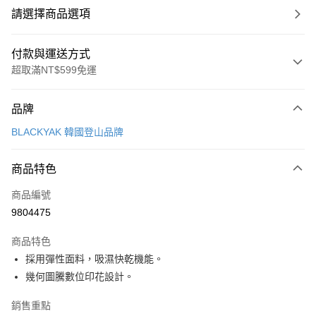
請選擇商品選項
付款與運送方式
超取滿NT$599免運
付款方式
品牌
信用卡一次付款
BLACKYAK 韓國登山品牌
超商取貨付款
商品特色
LINE Pay
商品編號
Apple Pay
9804475
街口支付
商品特色
悠遊付
採用彈性面料，吸濕快乾機能。
Google Pay
幾何圖騰數位印花設計。
全盈+PAY
銷售重點