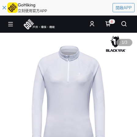
GoHiking
開啟APP
立刻使用官方APP
0
1
/
3