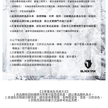
【注意事項及洗滌方式】
1.商品顏色因拍攝燈光效果可能造成色差，請以實品顏色為主。
2.深淺色衣物請分開洗滌；請勿使用柔軟精、長時間浸泡、濕放，以防染色。
3.衣物洗滌和保養方式請參考商品洗標。