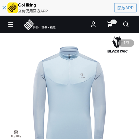
GoHiking
開啟APP
立刻使用官方APP
0
1
/
3