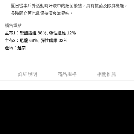
AFTEE先享後付
夏日從事戶外活動時汗液中的細菌繁殖，具有抗菌及除臭機能，
相關說明
長時間穿著也能保持清爽無異味。
【關於「AFTEE先享後付」】
ATM付款
AFTEE先享後付是「在收到商品之後才付款」的支付方式。 讓您購物簡單
銷售重點
便利好安心！
主布1：聚酯纖維 88％, 彈性纖維 12％
１．簡單：不需註冊會員、不需綁卡、不需儲值。
運送方式
２．便利：只要手機號碼，簡訊認證，即可結帳。
主布2：尼龍 68％, 彈性纖維 32％
３．安心：先確認商品／服務後，再付款。
全家取貨付款
產地：越南
每筆NT$60，滿NT$599(含以上)免運費
【「AFTEE先享後付」結帳流程】
１．於結帳方式選擇「AFTEE先享後付」後，將跳轉至「AFTEE先享後付」
付款後全家取貨
結帳頁面，進行簡訊認證並確認金額後，即可完成結帳。
２．訂單成立數日內，您將收到繳費通知簡訊。
詳細說明
商品規格
相關推薦
每筆NT$60，滿NT$599(含以上)免運費
３．收到繳費通知簡訊後14天內，點擊此簡訊中的連結，可透過四大超商／
ATM／網路銀行／等多元方式進行付款，方視為交易完成。
萊爾富取貨付款
※ 請注意：結帳手續完成當下不需立刻繳費，但若您需要取消訂單，請聯絡
每筆NT$60，滿NT$799(含以上)免運費
購買商品的店家。未經商家同意取消之訂單仍視為有效，需透過AFTEE先享
後付繳納相關費用。
付款後萊爾富取貨
※ 交易是否成功請以「AFTEE先享後付 」之結帳頁面顯示為準，若有關於
是否繳費成功／繳費後需取消欲退款等相關疑問，請聯繫「AFTEE先享後付
每筆NT$60，滿NT$799(含以上)免運費
客戶支援中心」
https://netprotections.freshdesk.com/support/home
7-11取貨付款
【注意事項】
１．透過由恩沛科技股份有限公司提供之「AFTEE先享後付」服務完成之交
每筆NT$60，滿NT$799(含以上)免運費