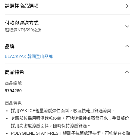
請選擇商品選項
付款與運送方式
超取滿NT$599免運
付款方式
品牌
信用卡一次付款
BLACKYAK 韓國登山品牌
超商取貨付款
商品特色
LINE Pay
商品編號
Apple Pay
9794260
街口支付
商品特色
悠遊付
採用YAK ICE輕量涼感彈性面料，吸濕快乾且舒適涼爽。
Google Pay
身體部位採用吸濕速乾紗線，可快速犧牲並蒸發汗水；手臂部份
採用高密度涼感面料，隨時保持涼感舒適。
全盈+PAY
POLYGIENE STAY FRESH 銀離子抗菌處理技術，可抑制在炎熱