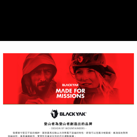
易，需依本服務之必要範圍內提供個人資料，並將交易相關給付款項請求債
權轉讓予恩沛科技股份有限公司。
付款後7-11取貨
２．關於個人資料處理事宜，請瀏覽以下網址：
每筆NT$60，滿NT$799(含以上)免運費
https://aftee.tw/terms/#terms3
３．未成年的使用者請事先徵得法定代理人或監護人之同意方可使用
宅配
「AFTEE先享後付」，若未經同意申辦者引起之損失，本公司不負相關責
任。
每筆NT$70，滿NT$799(含以上)免運費
４．使用「AFTEE先享後付」時，將依據個別帳號之用戶狀況，依本公司即
時審查核予不同之上限額度；若仍有額度不足之情形，本公司將視審查結果
請求用戶進行身份認證。
５．嚴禁一人註冊多個帳號或使用他人資訊註冊。若發現惡意使用之情形，
恩沛科技股份有限公司將有權停止該用戶之使用額度並採取法律行動。