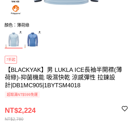
顏色：薄荷綠
7折起
【BLACKYAK】男 LUKLA ICE長袖半開襟(薄
荷綠)-抑菌機能 吸濕快乾 涼感彈性 拉鍊設
計|DB1MC905|1BYTSM4018
超取滿NT$599免運
NT$2,224
NT$2,780