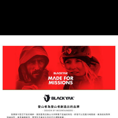
易，需依本服務之必要範圍內提供個人資料，並將交易相關給付款項請求債
權轉讓予恩沛科技股份有限公司。
付款後7-11取貨
２．關於個人資料處理事宜，請瀏覽以下網址：
每筆NT$60，滿NT$799(含以上)免運費
https://aftee.tw/terms/#terms3
３．未成年的使用者請事先徵得法定代理人或監護人之同意方可使用
宅配
「AFTEE先享後付」，若未經同意申辦者引起之損失，本公司不負相關責
任。
每筆NT$70，滿NT$799(含以上)免運費
４．使用「AFTEE先享後付」時，將依據個別帳號之用戶狀況，依本公司即
時審查核予不同之上限額度；若仍有額度不足之情形，本公司將視審查結果
請求用戶進行身份認證。
５．嚴禁一人註冊多個帳號或使用他人資訊註冊。若發現惡意使用之情形，
恩沛科技股份有限公司將有權停止該用戶之使用額度並採取法律行動。