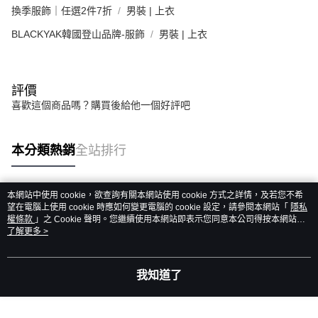
換季服飾｜任選2件7折
男裝 | 上衣
BLACKYAK韓國登山品牌-服飾
男裝 | 上衣
評價
喜歡這個商品嗎？購買後給他一個好評吧
本分類熱銷
全站排行
本網站中使用 cookie，欲查詢有關本網站使用 cookie 方式之詳情，及若您不希
熱門標籤
望在電腦上使用 cookie 時應如何變更電腦的 cookie 設定，請參閱本網站「
隱私
權條款
」之 Cookie 聲明。您繼續使用本網站即表示您同意本公司得按本網站使
用條款之 Cookie 聲明使用 cookie。
了解更多 >
我知道了