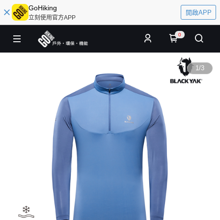
GoHiking
開啟APP
立刻使用官方APP
0
1
/
3