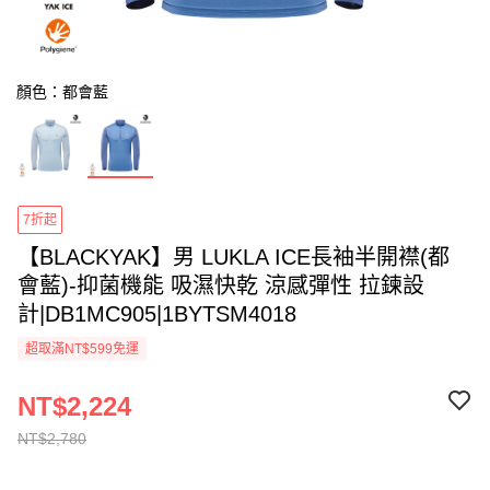
顏色：都會藍
7折起
【BLACKYAK】男 LUKLA ICE長袖半開襟(都
會藍)-抑菌機能 吸濕快乾 涼感彈性 拉鍊設
計|DB1MC905|1BYTSM4018
超取滿NT$599免運
NT$2,224
NT$2,780