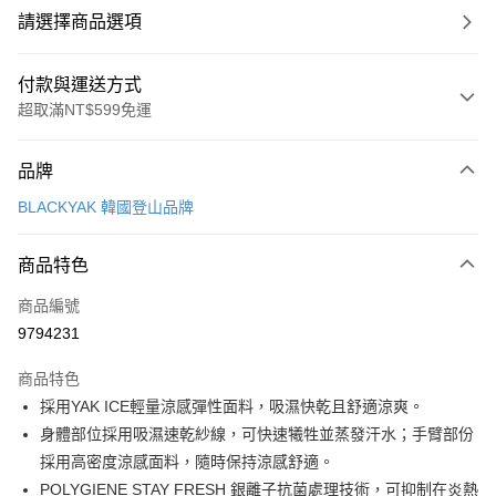
請選擇商品選項
付款與運送方式
超取滿NT$599免運
付款方式
品牌
信用卡一次付款
BLACKYAK 韓國登山品牌
超商取貨付款
商品特色
LINE Pay
商品編號
Apple Pay
9794231
街口支付
商品特色
悠遊付
採用YAK ICE輕量涼感彈性面料，吸濕快乾且舒適涼爽。
Google Pay
身體部位採用吸濕速乾紗線，可快速犧牲並蒸發汗水；手臂部份
採用高密度涼感面料，隨時保持涼感舒適。
全盈+PAY
POLYGIENE STAY FRESH 銀離子抗菌處理技術，可抑制在炎熱