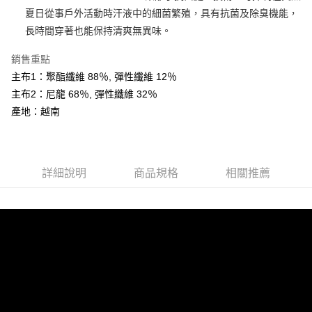
AFTEE先享後付
夏日從事戶外活動時汗液中的細菌繁殖，具有抗菌及除臭機能，
相關說明
長時間穿著也能保持清爽無異味。
【關於「AFTEE先享後付」】
ATM付款
AFTEE先享後付是「在收到商品之後才付款」的支付方式。 讓您購物簡單
銷售重點
便利好安心！
主布1：聚酯纖維 88％, 彈性纖維 12％
１．簡單：不需註冊會員、不需綁卡、不需儲值。
運送方式
２．便利：只要手機號碼，簡訊認證，即可結帳。
主布2：尼龍 68％, 彈性纖維 32％
３．安心：先確認商品／服務後，再付款。
全家取貨付款
產地：越南
每筆NT$60，滿NT$599(含以上)免運費
【「AFTEE先享後付」結帳流程】
１．於結帳方式選擇「AFTEE先享後付」後，將跳轉至「AFTEE先享後付」
付款後全家取貨
結帳頁面，進行簡訊認證並確認金額後，即可完成結帳。
２．訂單成立數日內，您將收到繳費通知簡訊。
詳細說明
商品規格
相關推薦
每筆NT$60，滿NT$599(含以上)免運費
３．收到繳費通知簡訊後14天內，點擊此簡訊中的連結，可透過四大超商／
ATM／網路銀行／等多元方式進行付款，方視為交易完成。
萊爾富取貨付款
※ 請注意：結帳手續完成當下不需立刻繳費，但若您需要取消訂單，請聯絡
每筆NT$60，滿NT$799(含以上)免運費
購買商品的店家。未經商家同意取消之訂單仍視為有效，需透過AFTEE先享
後付繳納相關費用。
付款後萊爾富取貨
※ 交易是否成功請以「AFTEE先享後付 」之結帳頁面顯示為準，若有關於
是否繳費成功／繳費後需取消欲退款等相關疑問，請聯繫「AFTEE先享後付
每筆NT$60，滿NT$799(含以上)免運費
客戶支援中心」
https://netprotections.freshdesk.com/support/home
7-11取貨付款
【注意事項】
１．透過由恩沛科技股份有限公司提供之「AFTEE先享後付」服務完成之交
每筆NT$60，滿NT$799(含以上)免運費