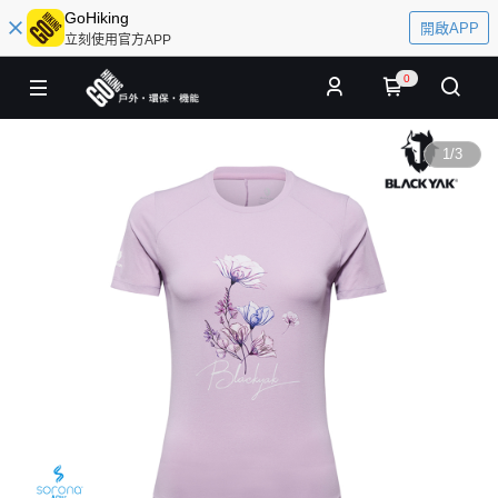
GoHiking
開啟APP
立刻使用官方APP
0
1
/
3