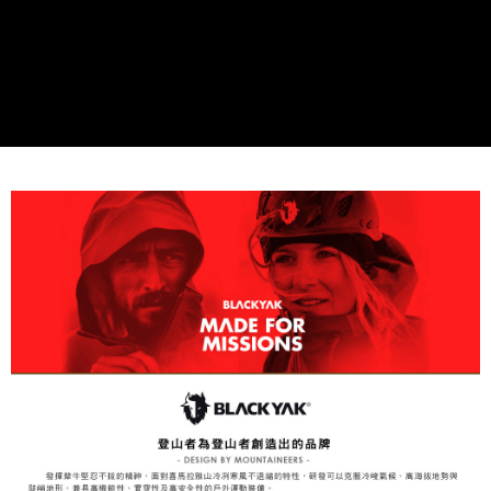
易，需依本服務之必要範圍內提供個人資料，並將交易相關給付款項請求債
權轉讓予恩沛科技股份有限公司。
付款後7-11取貨
２．關於個人資料處理事宜，請瀏覽以下網址：
每筆NT$60，滿NT$799(含以上)免運費
https://aftee.tw/terms/#terms3
３．未成年的使用者請事先徵得法定代理人或監護人之同意方可使用
宅配
「AFTEE先享後付」，若未經同意申辦者引起之損失，本公司不負相關責
任。
每筆NT$70，滿NT$799(含以上)免運費
４．使用「AFTEE先享後付」時，將依據個別帳號之用戶狀況，依本公司即
時審查核予不同之上限額度；若仍有額度不足之情形，本公司將視審查結果
請求用戶進行身份認證。
５．嚴禁一人註冊多個帳號或使用他人資訊註冊。若發現惡意使用之情形，
恩沛科技股份有限公司將有權停止該用戶之使用額度並採取法律行動。