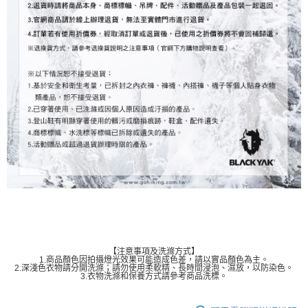
【注意事項及洗滌方式】
1.商品顏色因拍攝燈光效果可能造成色差，請以實品顏色為主。
2.深淺色衣物請分開洗滌；請勿使用柔軟精、長時間浸泡、濕放，以防染色。
3.衣物洗滌和保養方式請參考商品洗標。