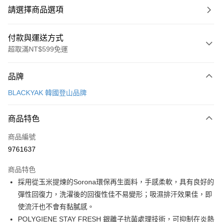
請選擇商品選項
付款與運送方式
超取滿NT$599免運
付款方式
品牌
信用卡一次付款
BLACKYAK 韓國登山品牌
超商取貨付款
商品特色
LINE Pay
商品編號
Apple Pay
9761637
街口支付
商品特色
悠遊付
採用從玉米提煉的Sorona環保再生面料，手感柔軟，具有良好的
Google Pay
彈性回復力，洗濯後的回復性佳不易變形；吸濕排汗效果佳，即
使流汗也不會有黏膩感。
全盈+PAY
POLYGIENE STAY FRESH 銀離子抗菌處理技術，可抑制在炎熱