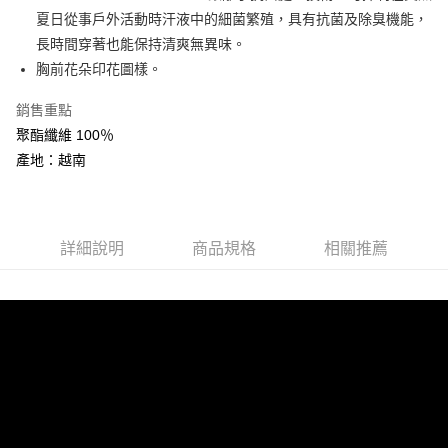
AFTEE先享後付
夏日從事戶外活動時汗液中的細菌繁殖，具有抗菌及除臭機能，
相關說明
長時間穿著也能保持清爽無異味。
【關於「AFTEE先享後付」】
胸前花朵印花圖樣。
ATM付款
AFTEE先享後付是「在收到商品之後才付款」的支付方式。 讓您購物簡單
便利好安心！
銷售重點
１．簡單：不需註冊會員、不需綁卡、不需儲值。
運送方式
２．便利：只要手機號碼，簡訊認證，即可結帳。
聚酯纖維 100％
３．安心：先確認商品／服務後，再付款。
全家取貨付款
產地：越南
每筆NT$60，滿NT$599(含以上)免運費
【「AFTEE先享後付」結帳流程】
１．於結帳方式選擇「AFTEE先享後付」後，將跳轉至「AFTEE先享後付」
付款後全家取貨
結帳頁面，進行簡訊認證並確認金額後，即可完成結帳。
２．訂單成立數日內，您將收到繳費通知簡訊。
詳細說明
商品規格
相關推薦
每筆NT$60，滿NT$599(含以上)免運費
３．收到繳費通知簡訊後14天內，點擊此簡訊中的連結，可透過四大超商／
ATM／網路銀行／等多元方式進行付款，方視為交易完成。
萊爾富取貨付款
※ 請注意：結帳手續完成當下不需立刻繳費，但若您需要取消訂單，請聯絡
每筆NT$60，滿NT$799(含以上)免運費
購買商品的店家。未經商家同意取消之訂單仍視為有效，需透過AFTEE先享
後付繳納相關費用。
付款後萊爾富取貨
※ 交易是否成功請以「AFTEE先享後付 」之結帳頁面顯示為準，若有關於
是否繳費成功／繳費後需取消欲退款等相關疑問，請聯繫「AFTEE先享後付
每筆NT$60，滿NT$799(含以上)免運費
客戶支援中心」
https://netprotections.freshdesk.com/support/home
7-11取貨付款
【注意事項】
１．透過由恩沛科技股份有限公司提供之「AFTEE先享後付」服務完成之交
每筆NT$60，滿NT$799(含以上)免運費