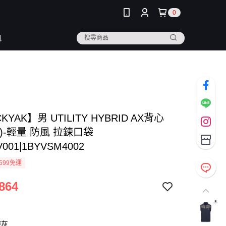
0
訊
KYAK】男 UTILITY HYBRID AX背心
)-輕量 防風 拉鍊口袋
V001|1BYVSM4002
599免運
864
碳灰