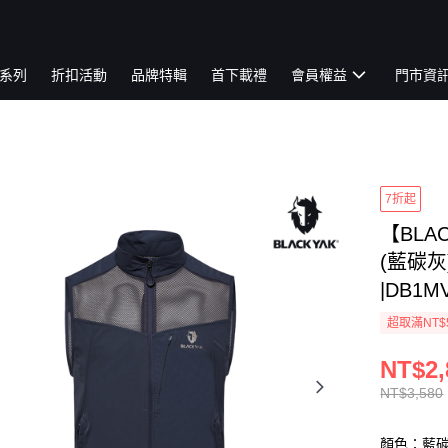
系列
折扣活動
品牌特輯
首下載禮
會員權益
門市資
7折起
【BLAC
(藍碳灰
|DB1M
超取滿NT$
NT$2,
NT$3,580
顏色：藍