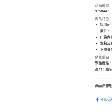
LINE Pay
商品編號
Apple Pay
9758447
商品特色
街口支付
採用耐
悠遊付
氣性。
口袋內裡
Google Pa
左胸及
全盈+PAY
下擺彈
AFTEE先
銷售重點
相關說明
聚酯纖維 1
【關於「A
產地：緬
ATM付款
AFTEE
便利好安
１．簡單
２．便利
商品相關分
運送方式
３．安心
換季服飾｜
全家取貨
【「AFT
分享
每筆NT$6
１．於結帳
BLACKY
付」結帳