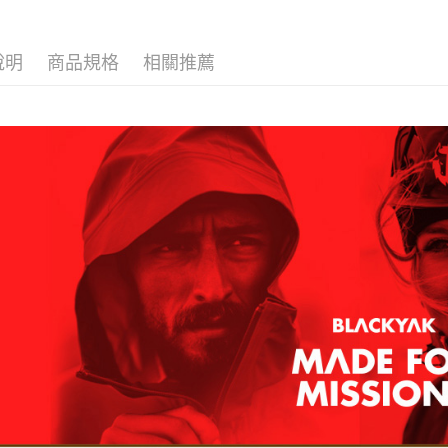
付款後全
２．訂單
３．收到繳
每筆NT$6
／ATM／
※ 請注意
說明
商品規格
相關推薦
萊爾富取
絡購買商品
先享後付
每筆NT$6
※ 交易是
是否繳費成
付款後萊
付客戶支
每筆NT$6
【注意事
7-11取貨
１．透過由
交易，需
每筆NT$6
求債權轉
２．關於
付款後7-1
https://aft
每筆NT$6
３．未成
「AFTE
宅配
任。
４．使用「
每筆NT$7
即時審查
結果請求
５．嚴禁
形，恩沛
動。