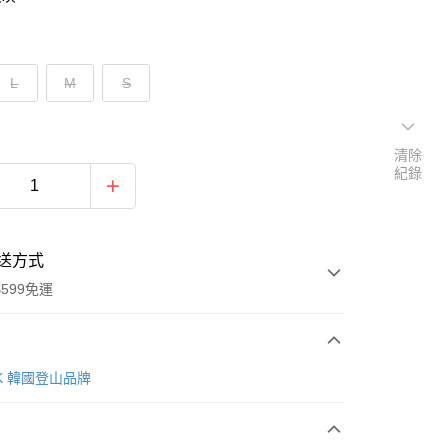
L
M
S
清除
紀錄
送方式
599免運
次付款
AK 韓國登山品牌
付款