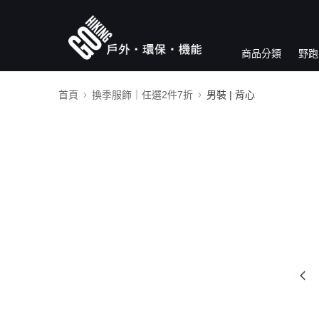
商品分類
野跑
首頁
換季服飾｜任選2件7折
男裝 | 背心