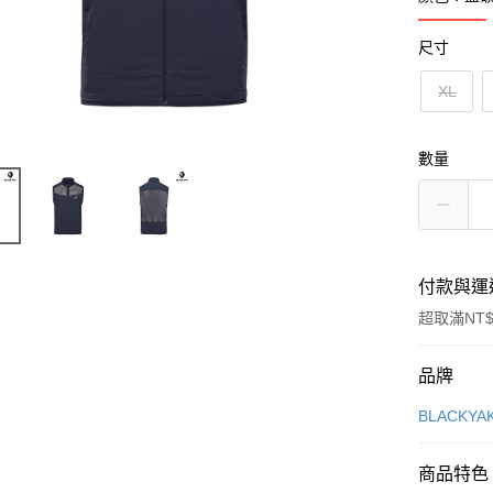
尺寸
XL
數量
付款與運
超取滿NT$
付款方式
品牌
信用卡一
BLACKY
超商取貨
商品特色