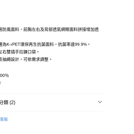
用防風面料，前胸左右及背部透氣網眼面料拼接增加透
為K-rPET環保再生抗菌面料，抗菌率達99.9%。
y
左右雙插手拉鍊口袋。
性抽繩設計，可依需求調整。
享後付
00％
FTEE先享後付」】
甸
先享後付是「在收到商品之後才付款」的支付方式。 讓您購物簡單
心！
：不需註冊會員、不需綁卡、不需儲值。
：只要手機號碼，簡訊認證，即可結帳。
類 (2)
：先確認商品／服務後，再付款。
任選2件7折
男裝 | 背心
付款
EE先享後付」結帳流程】
客服
0，滿NT$599(含以上)免運費
方式選擇「AFTEE先享後付」後，將跳轉至「AFTEE先享後
AK韓國登山品牌-服飾
男裝 | 背心
頁面，進行簡訊認證並確認金額後，即可完成結帳。