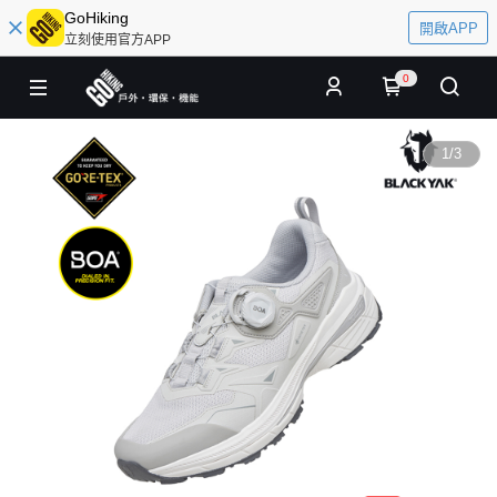
GoHiking
開啟APP
立刻使用官方APP
0
1
/
3