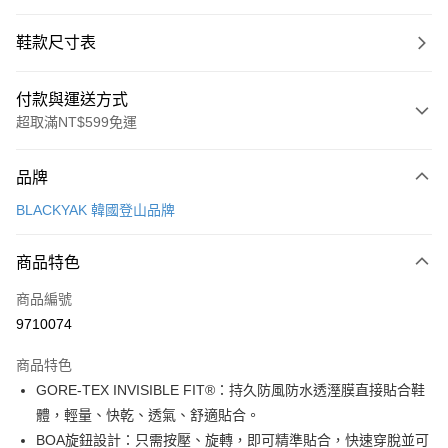
鞋款尺寸表
付款與運送方式
超取滿NT$599免運
付款方式
品牌
信用卡一次付款
BLACKYAK 韓國登山品牌
超商取貨付款
商品特色
LINE Pay
商品編號
Apple Pay
9710074
街口支付
商品特色
悠遊付
GORE-TEX INVISIBLE FIT®：持久防風防水透溼膜直接貼合鞋
Google Pay
體，輕量、快乾、透氣、舒適貼合。
BOA旋鈕設計：只需按壓、旋轉，即可精準貼合，快速穿脫並可