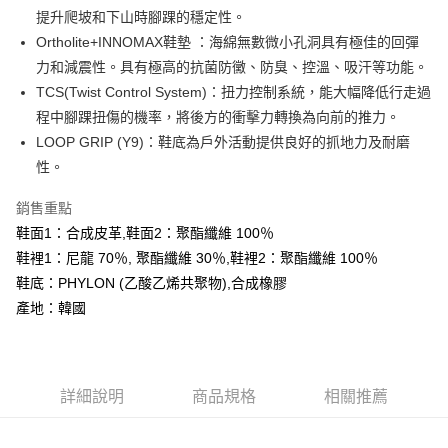
全盈+PAY
提升爬坡和下山時腳踝的穩定性。
AFTEE先享後付
Ortholite+INNOMAX鞋墊 ：海綿無數微小孔洞具有極佳的回彈
相關說明
力和減震性。具有極高的抗菌防黴、防臭、控溫、吸汗等功能。
【關於「AFTEE先享後付」】
TCS(Twist Control System)：扭力控制系統，能大幅降低行走過
ATM付款
AFTEE先享後付是「在收到商品之後才付款」的支付方式。 讓您購物簡單
程中腳踝扭傷的機率，將後方的衝擊力轉換為向前的推力。
便利好安心！
１．簡單：不需註冊會員、不需綁卡、不需儲值。
LOOP GRIP (Y9)：鞋底為戶外活動提供良好的抓地力及耐磨
運送方式
２．便利：只要手機號碼，簡訊認證，即可結帳。
性。
３．安心：先確認商品／服務後，再付款。
全家取貨付款
每筆NT$60，滿NT$599(含以上)免運費
銷售重點
【「AFTEE先享後付」結帳流程】
１．於結帳方式選擇「AFTEE先享後付」後，將跳轉至「AFTEE先享後付」
鞋面1：合成皮革,鞋面2：聚酯纖維 100％
付款後全家取貨
結帳頁面，進行簡訊認證並確認金額後，即可完成結帳。
鞋裡1：尼龍 70％, 聚酯纖維 30％,鞋裡2：聚酯纖維 100％
２．訂單成立數日內，您將收到繳費通知簡訊。
每筆NT$60，滿NT$599(含以上)免運費
鞋底：PHYLON (乙酸乙烯共聚物),合成橡膠
３．收到繳費通知簡訊後14天內，點擊此簡訊中的連結，可透過四大超商／
ATM／網路銀行／等多元方式進行付款，方視為交易完成。
產地：韓國
萊爾富取貨付款
※ 請注意：結帳手續完成當下不需立刻繳費，但若您需要取消訂單，請聯絡
每筆NT$60，滿NT$799(含以上)免運費
購買商品的店家。未經商家同意取消之訂單仍視為有效，需透過AFTEE先享
後付繳納相關費用。
付款後萊爾富取貨
※ 交易是否成功請以「AFTEE先享後付 」之結帳頁面顯示為準，若有關於
是否繳費成功／繳費後需取消欲退款等相關疑問，請聯繫「AFTEE先享後付
詳細說明
商品規格
相關推薦
每筆NT$60，滿NT$799(含以上)免運費
客戶支援中心」
https://netprotections.freshdesk.com/support/home
7-11取貨付款
【注意事項】