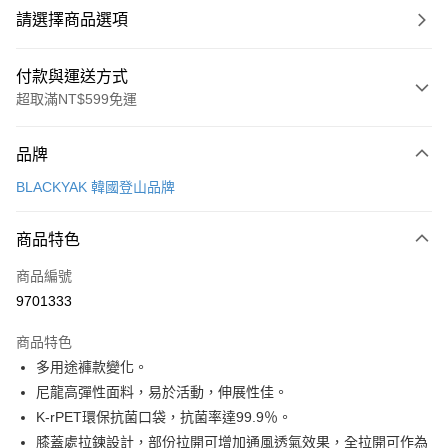
請選擇商品選項
付款與運送方式
超取滿NT$599免運
付款方式
品牌
信用卡一次付款
BLACKYAK 韓國登山品牌
超商取貨付款
商品特色
LINE Pay
商品編號
Apple Pay
9701333
街口支付
商品特色
悠遊付
多用途褲款變化。
Google Pay
尼龍高彈性面料，易於活動，伸展性佳。
K-rPET環保抗菌口袋，抗菌率達99.9％。
全盈+PAY
膝蓋處拉鍊設計，部份拉開可增加通風透氣效果，全拉開可作為