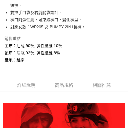
AFTEE先享後付
短褲。
相關說明
雙插手口袋及右前腿袋設計。
【關於「AFTEE先享後付」】
褲口附彈性繩，可束縮褲口，變化褲型。
ATM付款
AFTEE先享後付是「在收到商品之後才付款」的支付方式。 讓您購物簡單
對應女款：WP205 女 BUMPY 2IN1長褲。
便利好安心！
１．簡單：不需註冊會員、不需綁卡、不需儲值。
運送方式
２．便利：只要手機號碼，簡訊認證，即可結帳。
銷售重點
３．安心：先確認商品／服務後，再付款。
全家取貨付款
主布：尼龍 90％, 彈性纖維 10％
每筆NT$60，滿NT$599(含以上)免運費
配布：尼龍 92％, 彈性纖維 8％
【「AFTEE先享後付」結帳流程】
１．於結帳方式選擇「AFTEE先享後付」後，將跳轉至「AFTEE先享後付」
產地：越南
付款後全家取貨
結帳頁面，進行簡訊認證並確認金額後，即可完成結帳。
２．訂單成立數日內，您將收到繳費通知簡訊。
每筆NT$60，滿NT$599(含以上)免運費
３．收到繳費通知簡訊後14天內，點擊此簡訊中的連結，可透過四大超商／
ATM／網路銀行／等多元方式進行付款，方視為交易完成。
萊爾富取貨付款
※ 請注意：結帳手續完成當下不需立刻繳費，但若您需要取消訂單，請聯絡
詳細說明
商品規格
相關推薦
每筆NT$60，滿NT$799(含以上)免運費
購買商品的店家。未經商家同意取消之訂單仍視為有效，需透過AFTEE先享
後付繳納相關費用。
付款後萊爾富取貨
※ 交易是否成功請以「AFTEE先享後付 」之結帳頁面顯示為準，若有關於
是否繳費成功／繳費後需取消欲退款等相關疑問，請聯繫「AFTEE先享後付
每筆NT$60，滿NT$799(含以上)免運費
客戶支援中心」
https://netprotections.freshdesk.com/support/home
7-11取貨付款
【注意事項】
１．透過由恩沛科技股份有限公司提供之「AFTEE先享後付」服務完成之交
每筆NT$60，滿NT$799(含以上)免運費