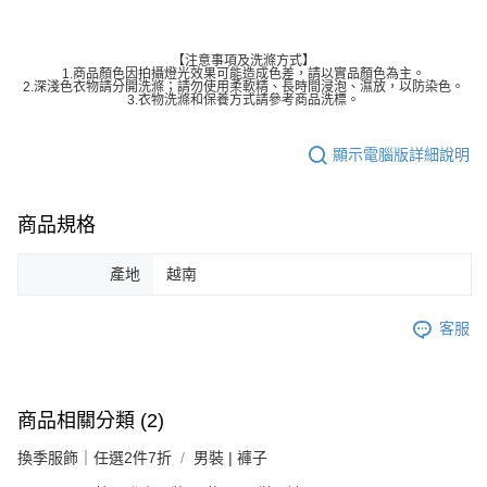
【注意事項及洗滌方式】
1.商品顏色因拍攝燈光效果可能造成色差，請以實品顏色為主。
2.深淺色衣物請分開洗滌；請勿使用柔軟精、長時間浸泡、濕放，以防染色。
3.衣物洗滌和保養方式請參考商品洗標。
顯示電腦版詳細說明
商品規格
產地
越南
客服
商品相關分類 (2)
換季服飾｜任選2件7折
男裝 | 褲子