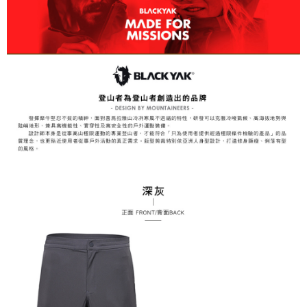
易，需依本服務之必要範圍內提供個人資料，並將交易相關給付款項請求債
權轉讓予恩沛科技股份有限公司。
付款後7-11取貨
２．關於個人資料處理事宜，請瀏覽以下網址：
每筆NT$60，滿NT$799(含以上)免運費
https://aftee.tw/terms/#terms3
３．未成年的使用者請事先徵得法定代理人或監護人之同意方可使用
宅配
「AFTEE先享後付」，若未經同意申辦者引起之損失，本公司不負相關責
任。
每筆NT$70，滿NT$799(含以上)免運費
４．使用「AFTEE先享後付」時，將依據個別帳號之用戶狀況，依本公司即
時審查核予不同之上限額度；若仍有額度不足之情形，本公司將視審查結果
請求用戶進行身份認證。
５．嚴禁一人註冊多個帳號或使用他人資訊註冊。若發現惡意使用之情形，
恩沛科技股份有限公司將有權停止該用戶之使用額度並採取法律行動。