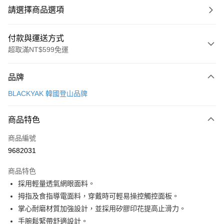
請選擇商品選項
付款與運送方式
超取滿NT$599免運
付款方式
品牌
信用卡一次付款
BLACKYAK 韓國登山品牌
超商取貨付款
商品特色
LINE Pay
商品編號
Apple Pay
9682031
街口支付
商品特色
悠遊付
採用輕量透氣網眼面料。
Google Pay
拇指及食指導電面料，穿戴時可輕易操控觸控面板。
掌心耐磨材質加強設計，並採用矽膠印花提高止滑力。
全盈+PAY
手腕鬆緊帶舒適設計。