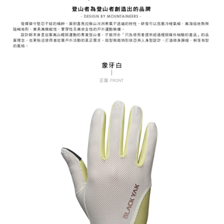
易，需依本服務之必要範圍內提供個人資料，並將交易相關給付款項請求債
權轉讓予恩沛科技股份有限公司。
付款後7-11取貨
２．關於個人資料處理事宜，請瀏覽以下網址：
每筆NT$60，滿NT$799(含以上)免運費
https://aftee.tw/terms/#terms3
３．未成年的使用者請事先徵得法定代理人或監護人之同意方可使用
宅配
「AFTEE先享後付」，若未經同意申辦者引起之損失，本公司不負相關責
任。
每筆NT$70，滿NT$799(含以上)免運費
４．使用「AFTEE先享後付」時，將依據個別帳號之用戶狀況，依本公司即
時審查核予不同之上限額度；若仍有額度不足之情形，本公司將視審查結果
請求用戶進行身份認證。
５．嚴禁一人註冊多個帳號或使用他人資訊註冊。若發現惡意使用之情形，
恩沛科技股份有限公司將有權停止該用戶之使用額度並採取法律行動。