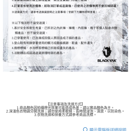
【注意事項及洗滌方式】
1.商品顏色因拍攝燈光效果可能造成色差，請以實品顏色為主。
2.深淺色衣物請分開洗滌；請勿使用柔軟精、長時間浸泡、濕放，以防染色。
3.衣物洗滌和保養方式請參考商品洗標。
顯示電腦版詳細說明