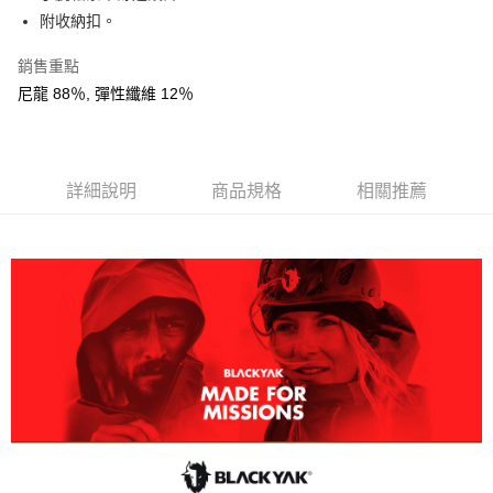
AFTEE先享後付
附收納扣。
相關說明
銷售重點
【關於「AFTEE先享後付」】
ATM付款
AFTEE先享後付是「在收到商品之後才付款」的支付方式。 讓您購物簡單
尼龍 88％, 彈性纖維 12％
便利好安心！
１．簡單：不需註冊會員、不需綁卡、不需儲值。
運送方式
２．便利：只要手機號碼，簡訊認證，即可結帳。
３．安心：先確認商品／服務後，再付款。
全家取貨付款
詳細說明
商品規格
相關推薦
每筆NT$60，滿NT$599(含以上)免運費
【「AFTEE先享後付」結帳流程】
１．於結帳方式選擇「AFTEE先享後付」後，將跳轉至「AFTEE先享後付」
付款後全家取貨
結帳頁面，進行簡訊認證並確認金額後，即可完成結帳。
２．訂單成立數日內，您將收到繳費通知簡訊。
每筆NT$60，滿NT$599(含以上)免運費
３．收到繳費通知簡訊後14天內，點擊此簡訊中的連結，可透過四大超商／
ATM／網路銀行／等多元方式進行付款，方視為交易完成。
萊爾富取貨付款
※ 請注意：結帳手續完成當下不需立刻繳費，但若您需要取消訂單，請聯絡
每筆NT$60，滿NT$799(含以上)免運費
購買商品的店家。未經商家同意取消之訂單仍視為有效，需透過AFTEE先享
後付繳納相關費用。
付款後萊爾富取貨
※ 交易是否成功請以「AFTEE先享後付 」之結帳頁面顯示為準，若有關於
是否繳費成功／繳費後需取消欲退款等相關疑問，請聯繫「AFTEE先享後付
每筆NT$60，滿NT$799(含以上)免運費
客戶支援中心」
https://netprotections.freshdesk.com/support/home
7-11取貨付款
【注意事項】
１．透過由恩沛科技股份有限公司提供之「AFTEE先享後付」服務完成之交
每筆NT$60，滿NT$799(含以上)免運費