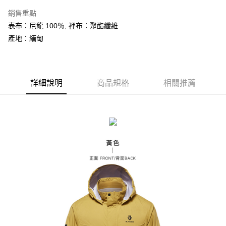
相關說明
銷售重點
【關於「AFTEE先享後付」】
ATM付款
AFTEE先享後付是「在收到商品之後才付款」的支付方式。 讓您購物簡單
表布：尼龍 100％, 裡布：聚酯纖維
便利好安心！
產地：緬甸
１．簡單：不需註冊會員、不需綁卡、不需儲值。
運送方式
２．便利：只要手機號碼，簡訊認證，即可結帳。
３．安心：先確認商品／服務後，再付款。
全家取貨付款
每筆NT$60，滿NT$599(含以上)免運費
【「AFTEE先享後付」結帳流程】
詳細說明
商品規格
相關推薦
１．於結帳方式選擇「AFTEE先享後付」後，將跳轉至「AFTEE先享後付」
付款後全家取貨
結帳頁面，進行簡訊認證並確認金額後，即可完成結帳。
２．訂單成立數日內，您將收到繳費通知簡訊。
每筆NT$60，滿NT$599(含以上)免運費
３．收到繳費通知簡訊後14天內，點擊此簡訊中的連結，可透過四大超商／
ATM／網路銀行／等多元方式進行付款，方視為交易完成。
萊爾富取貨付款
※ 請注意：結帳手續完成當下不需立刻繳費，但若您需要取消訂單，請聯絡
每筆NT$60，滿NT$799(含以上)免運費
購買商品的店家。未經商家同意取消之訂單仍視為有效，需透過AFTEE先享
後付繳納相關費用。
付款後萊爾富取貨
※ 交易是否成功請以「AFTEE先享後付 」之結帳頁面顯示為準，若有關於
是否繳費成功／繳費後需取消欲退款等相關疑問，請聯繫「AFTEE先享後付
每筆NT$60，滿NT$799(含以上)免運費
客戶支援中心」
https://netprotections.freshdesk.com/support/home
7-11取貨付款
【注意事項】
１．透過由恩沛科技股份有限公司提供之「AFTEE先享後付」服務完成之交
每筆NT$60，滿NT$799(含以上)免運費
易，需依本服務之必要範圍內提供個人資料，並將交易相關給付款項請求債
權轉讓予恩沛科技股份有限公司。
付款後7-11取貨