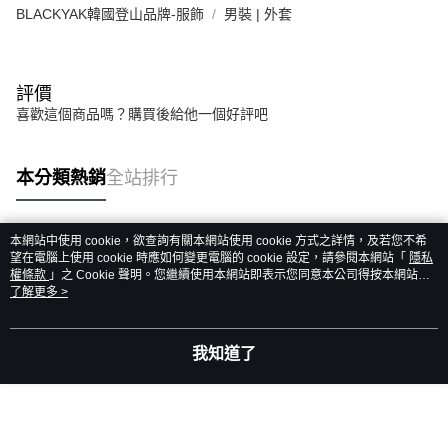
BLACKYAK韓國登山品牌-服飾
男裝 | 外套
評價
喜歡這個商品嗎？購買後給他一個好評吧
本分類熱銷
全站排行
本網站中使用 cookie，欲查詢有關本網站使用 cookie 方式之詳情，及若您不希
熱門標籤
望在電腦上使用 cookie 時應如何變更電腦的 cookie 設定，請參閱本網站「
隱私
權條款
」之 Cookie 聲明。您繼續使用本網站即表示您同意本公司得按本網站使
用條款之 Cookie 聲明使用 cookie。
了解更多 >
我知道了