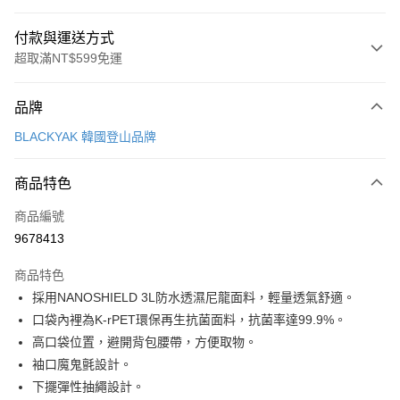
付款與運送方式
超取滿NT$599免運
付款方式
品牌
信用卡一次付款
BLACKYAK 韓國登山品牌
超商取貨付款
商品特色
LINE Pay
商品編號
Apple Pay
9678413
街口支付
商品特色
悠遊付
採用NANOSHIELD 3L防水透濕尼龍面料，輕量透氣舒適。
Google Pay
口袋內裡為K-rPET環保再生抗菌面料，抗菌率達99.9%。
高口袋位置，避開背包腰帶，方便取物。
全盈+PAY
袖口魔鬼氈設計。
AFTEE先享後付
下擺彈性抽繩設計。