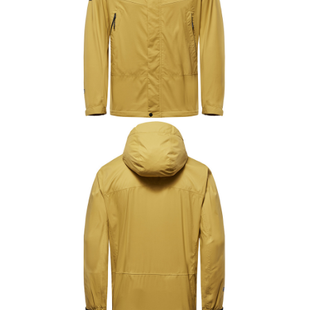
２．關於個人資料處理事宜，請瀏覽以下網址：
每筆NT$60，滿NT$799(含以上)免運費
https://aftee.tw/terms/#terms3
３．未成年的使用者請事先徵得法定代理人或監護人之同意方可使用
宅配
「AFTEE先享後付」，若未經同意申辦者引起之損失，本公司不負相關責
任。
每筆NT$70，滿NT$799(含以上)免運費
４．使用「AFTEE先享後付」時，將依據個別帳號之用戶狀況，依本公司即
時審查核予不同之上限額度；若仍有額度不足之情形，本公司將視審查結果
請求用戶進行身份認證。
５．嚴禁一人註冊多個帳號或使用他人資訊註冊。若發現惡意使用之情形，
恩沛科技股份有限公司將有權停止該用戶之使用額度並採取法律行動。