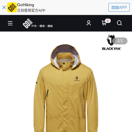
GoHiking
開啟APP
立刻使用官方APP
0
1
/
3