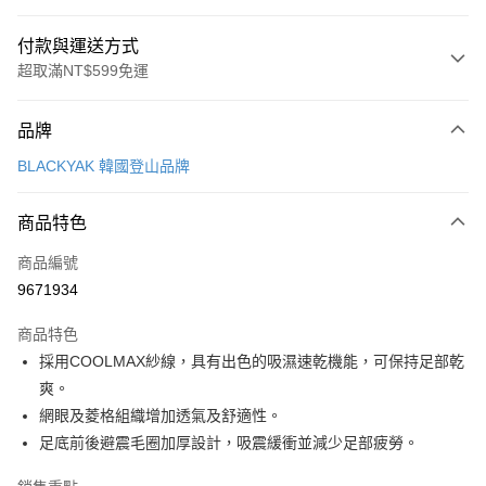
付款與運送方式
超取滿NT$599免運
付款方式
品牌
信用卡一次付款
BLACKYAK 韓國登山品牌
超商取貨付款
商品特色
LINE Pay
商品編號
Apple Pay
9671934
街口支付
商品特色
悠遊付
採用COOLMAX紗線，具有出色的吸濕速乾機能，可保持足部乾
Google Pay
爽。
網眼及菱格組織增加透氣及舒適性。
全盈+PAY
足底前後避震毛圈加厚設計，吸震緩衝並減少足部疲勞。
AFTEE先享後付