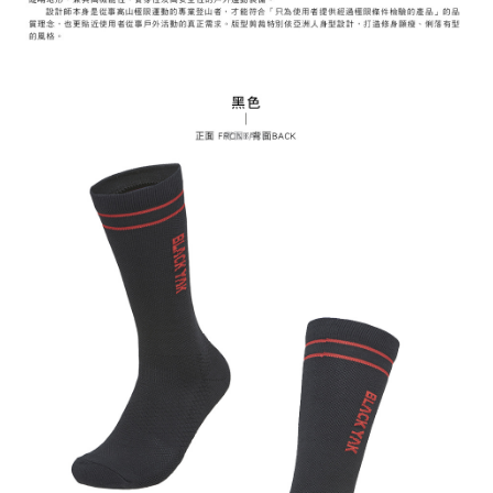
２．關於個人資料處理事宜，請瀏覽以下網址：
每筆NT$60，滿NT$799(含以上)免運費
https://aftee.tw/terms/#terms3
３．未成年的使用者請事先徵得法定代理人或監護人之同意方可使用
宅配
「AFTEE先享後付」，若未經同意申辦者引起之損失，本公司不負相關責
任。
每筆NT$70，滿NT$799(含以上)免運費
４．使用「AFTEE先享後付」時，將依據個別帳號之用戶狀況，依本公司即
時審查核予不同之上限額度；若仍有額度不足之情形，本公司將視審查結果
請求用戶進行身份認證。
５．嚴禁一人註冊多個帳號或使用他人資訊註冊。若發現惡意使用之情形，
恩沛科技股份有限公司將有權停止該用戶之使用額度並採取法律行動。