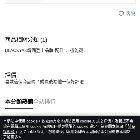
客服
商品相關分類 (1)
BLACKYAK韓國登山品牌-配件
機能襪
評價
喜歡這個商品嗎？購買後給他一個好評吧
本分類熱銷
全站排行
本網站中使用 cookie，欲查詢有關本網站使用 cookie 方式之詳情，及若您不希
熱門標籤
望在電腦上使用 cookie 時應如何變更電腦的 cookie 設定，請參閱本網站「
隱私
權條款
」之 Cookie 聲明。您繼續使用本網站即表示您同意本公司得按本網站使
用條款之 Cookie 聲明使用 cookie。
了解更多 >