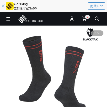
GoHiking
開啟APP
立刻使用官方APP
0
1
/
2