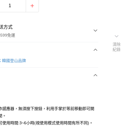
送方式
599免運
清除
紀錄
次付款
AK 韓國登山品牌
付款
作感應器，無須按下按鈕，利用手掌於等前移動即可開
閉。
可使用時間:3~6小時(視使用模式使用時間有所不同)。
y