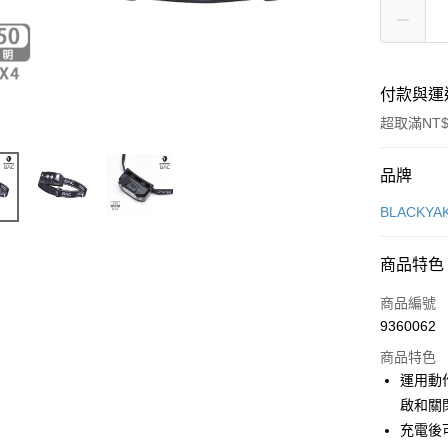
付款與運
超取滿NT$
付款方式
品牌
信用卡一
BLACKY
超商取貨
商品特色
LINE Pay
商品編號
Apple Pay
9360062
商品特色
街口支付
運用動
悠遊付
啟和關
充電後
Google Pa