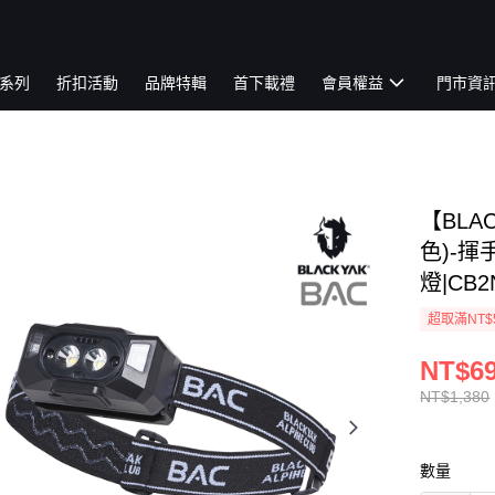
系列
折扣活動
品牌特輯
首下載禮
會員權益
門市資
【BLA
色)-揮
燈|CB2
超取滿NT$
NT$6
NT$1,380
數量