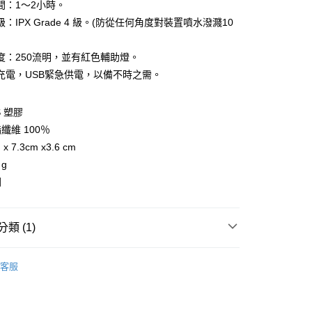
間：1～2小時。
：IPX Grade 4 級。(防從任何角度對裝置噴水潑濺10
享後付
度：250流明，並有紅色輔助燈。
FTEE先享後付」】
充電，USB緊急供電，以備不時之需。
先享後付是「在收到商品之後才付款」的支付方式。 讓您購物簡單
心！
：不需註冊會員、不需綁卡、不需儲值。
 塑膠
：只要手機號碼，簡訊認證，即可結帳。
纖維 100％
：先確認商品／服務後，再付款。
 7.3cm x3.6 cm
付款
EE先享後付」結帳流程】
 g
0，滿NT$599(含以上)免運費
方式選擇「AFTEE先享後付」後，將跳轉至「AFTEE先享後
國
頁面，進行簡訊認證並確認金額後，即可完成結帳。
家取貨
成立數日內，您將收到繳費通知簡訊。
費通知簡訊後14天內，點擊此簡訊中的連結，可透過四大超商
0，滿NT$599(含以上)免運費
網路銀行／等多元方式進行付款，方視為交易完成。
類 (1)
：結帳手續完成當下不需立刻繳費，但若您需要取消訂單，請聯
貨付款
的店家。未經商家同意取消之訂單仍視為有效，需透過AFTEE
滿件享4折
帽、包、配件
繳納相關費用。
0，滿NT$799(含以上)免運費
客服
否成功請以「AFTEE先享後付 」之結帳頁面顯示為準，若有關於
功／繳費後需取消欲退款等相關疑問，請聯繫「AFTEE先享後
爾富取貨
援中心」
https://netprotections.freshdesk.com/support/home
0，滿NT$799(含以上)免運費