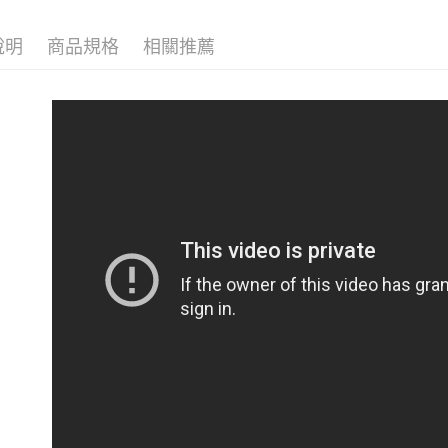
【注意事
7-11取貨
１．透過由
說明
商品規格
相關推薦
交易，需
每筆NT$6
求債權轉
２．關於
付款後7-1
https://aft
每筆NT$6
３．未成
「AFTE
宅配
任。
４．使用「
每筆NT$7
即時審查
結果請求
５．嚴禁
形，恩沛
動。