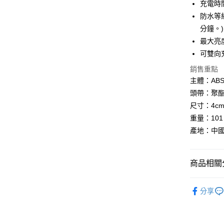
充電時
全盈+PAY
防水等級
分鐘。)
AFTEE先
最大亮
相關說明
【關於「A
可雙向
ATM付款
AFTEE
銷售重點
便利好安
１．簡單
主體：ABS
２．便利
運送方式
頭帶：聚酯
３．安心
尺寸：4cm x
全家取貨
【「AFT
重量：101
每筆NT$6
１．於結帳
產地：中
付」結帳
付款後全
２．訂單
３．收到繳
每筆NT$6
／ATM／
商品相關分
※ 請注意
萊爾富取
絡購買商品
限量出清｜
先享後付
每筆NT$6
分享
※ 交易是
是否繳費成
付款後萊
付客戶支
每筆NT$6