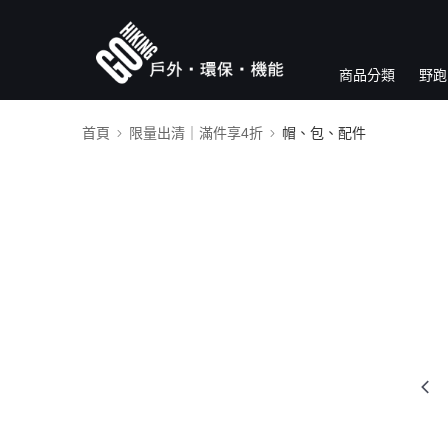
商品分類
野跑
首頁
限量出清｜滿件享4折
帽、包、配件