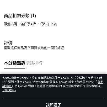
商品相關分類 (1)
限量出清｜滿件享4折
男裝 | 上衣
評價
喜歡這個商品嗎？購買後給他一個好評吧
本分類熱銷
全站排行
本網站中使用 cookie，欲查詢有關本網站使用 cookie 方式之詳情，及若您不希
熱門標籤
望在電腦上使用 cookie 時應如何變更電腦的 cookie 設定，請參閱本網站「
隱私
權條款
」之 Cookie 聲明。您繼續使用本網站即表示您同意本公司得按本網站使
用條款之 Cookie 聲明使用 cookie。
了解更多 >
我知道了