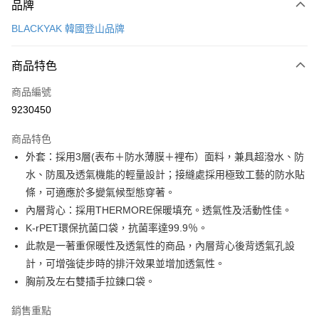
品牌
信用卡一次付款
BLACKYAK 韓國登山品牌
超商取貨付款
商品特色
LINE Pay
商品編號
Apple Pay
9230450
街口支付
商品特色
悠遊付
外套：採用3層(表布＋防水薄膜＋裡布）面料，兼具超潑水、防
Google Pay
水、防風及透氣機能的輕量設計；接縫處採用極致工藝的防水貼
條，可適應於多變氣候型態穿著。
全盈+PAY
內層背心：採用THERMORE保暖填充。透氣性及活動性佳。
AFTEE先享後付
K-rPET環保抗菌口袋，抗菌率達99.9％。
相關說明
此款是一著重保暖性及透氣性的商品，內層背心後背透氣孔設
【關於「AFTEE先享後付」】
計，可增強徒步時的排汗效果並增加透氣性。
ATM付款
AFTEE先享後付是「在收到商品之後才付款」的支付方式。 讓您購物簡單
胸前及左右雙插手拉鍊口袋。
便利好安心！
１．簡單：不需註冊會員、不需綁卡、不需儲值。
運送方式
２．便利：只要手機號碼，簡訊認證，即可結帳。
銷售重點