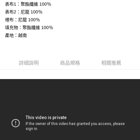
３．安心：先確認商品／服務後，再付款。
全家取貨付款
表布1：聚酯纖維 100％
每筆NT$60，滿NT$599(含以上)免運費
表布2：尼龍 100％
【「AFTEE先享後付」結帳流程】
１．於結帳方式選擇「AFTEE先享後付」後，將跳轉至「AFTEE先享後付」
裡布：尼龍 100％
付款後全家取貨
結帳頁面，進行簡訊認證並確認金額後，即可完成結帳。
填充物：聚酯纖維 100％
２．訂單成立數日內，您將收到繳費通知簡訊。
每筆NT$60，滿NT$599(含以上)免運費
產地：越南
３．收到繳費通知簡訊後14天內，點擊此簡訊中的連結，可透過四大超商／
ATM／網路銀行／等多元方式進行付款，方視為交易完成。
萊爾富取貨付款
※ 請注意：結帳手續完成當下不需立刻繳費，但若您需要取消訂單，請聯絡
每筆NT$60，滿NT$799(含以上)免運費
購買商品的店家。未經商家同意取消之訂單仍視為有效，需透過AFTEE先享
後付繳納相關費用。
詳細說明
商品規格
相關推薦
付款後萊爾富取貨
※ 交易是否成功請以「AFTEE先享後付 」之結帳頁面顯示為準，若有關於
是否繳費成功／繳費後需取消欲退款等相關疑問，請聯繫「AFTEE先享後付
每筆NT$60，滿NT$799(含以上)免運費
客戶支援中心」
https://netprotections.freshdesk.com/support/home
7-11取貨付款
【注意事項】
１．透過由恩沛科技股份有限公司提供之「AFTEE先享後付」服務完成之交
每筆NT$60，滿NT$799(含以上)免運費
易，需依本服務之必要範圍內提供個人資料，並將交易相關給付款項請求債
權轉讓予恩沛科技股份有限公司。
付款後7-11取貨
２．關於個人資料處理事宜，請瀏覽以下網址：
每筆NT$60，滿NT$799(含以上)免運費
https://aftee.tw/terms/#terms3
３．未成年的使用者請事先徵得法定代理人或監護人之同意方可使用
宅配
「AFTEE先享後付」，若未經同意申辦者引起之損失，本公司不負相關責
任。
每筆NT$70，滿NT$799(含以上)免運費
４．使用「AFTEE先享後付」時，將依據個別帳號之用戶狀況，依本公司即