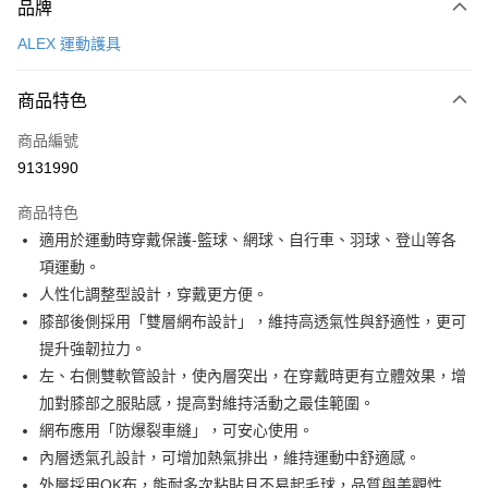
品牌
信用卡一次付款
ALEX 運動護具
超商取貨付款
商品特色
LINE Pay
商品編號
Apple Pay
9131990
街口支付
商品特色
悠遊付
適用於運動時穿戴保護-籃球、網球、自行車、羽球、登山等各
Google Pay
項運動。
人性化調整型設計，穿戴更方便。
全盈+PAY
膝部後側採用「雙層網布設計」，維持高透氣性與舒適性，更可
AFTEE先享後付
提升強韌拉力。
相關說明
左、右側雙軟管設計，使內層突出，在穿戴時更有立體效果，增
【關於「AFTEE先享後付」】
加對膝部之服貼感，提高對維持活動之最佳範圍。
ATM付款
AFTEE先享後付是「在收到商品之後才付款」的支付方式。 讓您購物簡單
網布應用「防爆裂車縫」，可安心使用。
便利好安心！
１．簡單：不需註冊會員、不需綁卡、不需儲值。
內層透氣孔設計，可增加熱氣排出，維持運動中舒適感。
運送方式
２．便利：只要手機號碼，簡訊認證，即可結帳。
外層採用OK布，能耐多次粘貼且不易起毛球，品質與美觀性