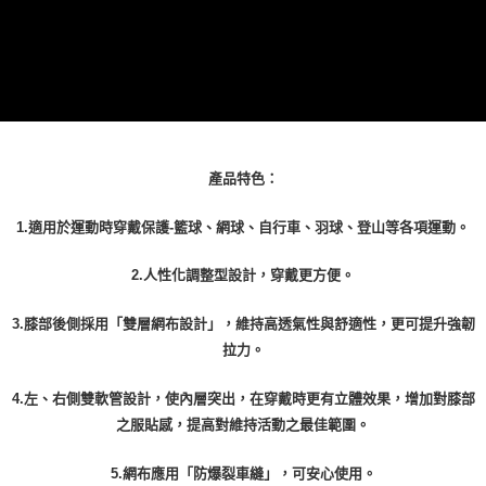
時審查核予不同之上限額度；若仍有額度不足之情形，本公司將視審查結果
請求用戶進行身份認證。
５．嚴禁一人註冊多個帳號或使用他人資訊註冊。若發現惡意使用之情形，
恩沛科技股份有限公司將有權停止該用戶之使用額度並採取法律行動。
產品特色：
1.適用於運動時穿戴保護-籃球、網球、自行車、羽球、登山等各項運動。
2.人性化調整型設計，穿戴更方便。
3.膝部後側採用「雙層網布設計」，維持高透氣性與舒適性，更可提升強韌
拉力。
4.左、右側雙軟管設計，使內層突出，在穿戴時更有立體效果，增加對膝部
之服貼感，提高對維持活動之最佳範圍。
5.網布應用「防爆裂車縫」，可安心使用。