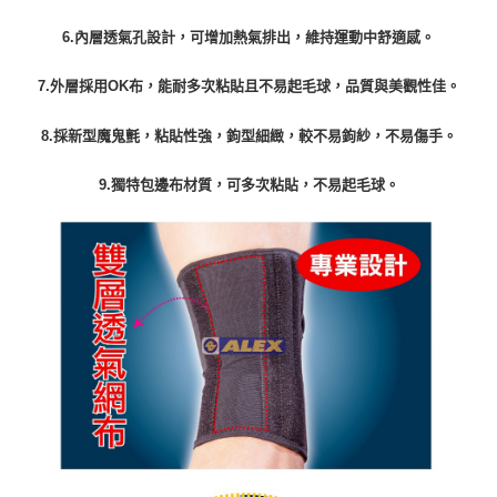
6.內層透氣孔設計，可增加熱氣排出，維持運動中舒適感。
7.外層採用OK布，能耐多次粘貼且不易起毛球，品質與美觀性佳。
8.採新型魔鬼氈，粘貼性強，鉤型細緻，較不易鉤紗，不易傷手。
9.獨特包邊布材質，可多次粘貼，不易起毛球。