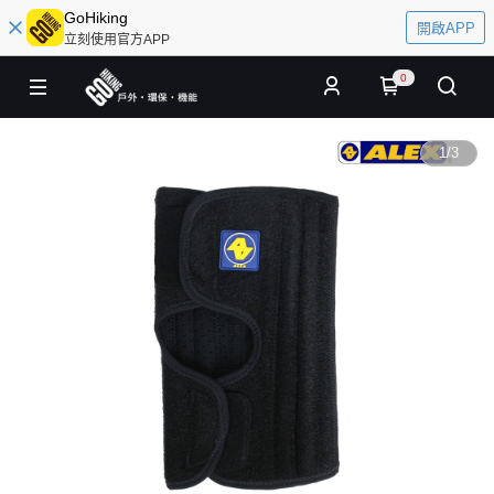
GoHiking
開啟APP
立刻使用官方APP
0
1
/
3