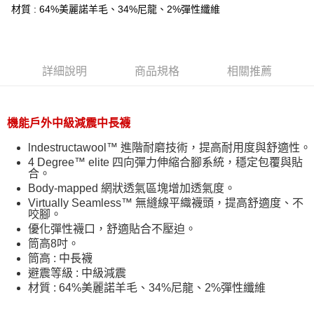
３．安心：先確認商品／服務後，再付款。
全家取貨付款
材質 : 64%美麗諾羊毛、34%尼龍、2%彈性纖維
每筆NT$60，滿NT$599(含以上)免運費
【「AFTEE先享後付」結帳流程】
１．於結帳方式選擇「AFTEE先享後付」後，將跳轉至「AFTEE先享後付」
付款後全家取貨
結帳頁面，進行簡訊認證並確認金額後，即可完成結帳。
２．訂單成立數日內，您將收到繳費通知簡訊。
詳細說明
商品規格
相關推薦
每筆NT$60，滿NT$599(含以上)免運費
３．收到繳費通知簡訊後14天內，點擊此簡訊中的連結，可透過四大超商／
ATM／網路銀行／等多元方式進行付款，方視為交易完成。
萊爾富取貨付款
※ 請注意：結帳手續完成當下不需立刻繳費，但若您需要取消訂單，請聯絡
每筆NT$60，滿NT$799(含以上)免運費
購買商品的店家。未經商家同意取消之訂單仍視為有效，需透過AFTEE先享
機能戶外中級減震中長襪
後付繳納相關費用。
付款後萊爾富取貨
※ 交易是否成功請以「AFTEE先享後付 」之結帳頁面顯示為準，若有關於
lndestructawool™ 進階耐磨技術，提高耐用度與舒適性。
是否繳費成功／繳費後需取消欲退款等相關疑問，請聯繫「AFTEE先享後付
每筆NT$60，滿NT$799(含以上)免運費
4 Degree™ elite 四向彈力伸縮合腳系統，穩定包覆與貼
客戶支援中心」
https://netprotections.freshdesk.com/support/home
合。
7-11取貨付款
Body-mapped 網狀透氣區塊增加透氣度。
【注意事項】
Virtually Seamless™ 無縫線平織襪頭，提高舒適度、不
１．透過由恩沛科技股份有限公司提供之「AFTEE先享後付」服務完成之交
每筆NT$60，滿NT$799(含以上)免運費
咬腳。
易，需依本服務之必要範圍內提供個人資料，並將交易相關給付款項請求債
優化彈性襪口，舒適貼合不壓迫。
權轉讓予恩沛科技股份有限公司。
付款後7-11取貨
２．關於個人資料處理事宜，請瀏覽以下網址：
筒高8吋。
每筆NT$60，滿NT$799(含以上)免運費
https://aftee.tw/terms/#terms3
筒高 : 中長襪
３．未成年的使用者請事先徵得法定代理人或監護人之同意方可使用
避震等級 : 中級減震
宅配
「AFTEE先享後付」，若未經同意申辦者引起之損失，本公司不負相關責
材質 : 64%美麗諾羊毛、34%尼龍、2%彈性纖維
任。
每筆NT$70，滿NT$799(含以上)免運費
４．使用「AFTEE先享後付」時，將依據個別帳號之用戶狀況，依本公司即