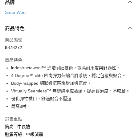
品牌
信用卡一次付款
SmartWool
超商取貨付款
商品特色
LINE Pay
商品編號
Apple Pay
8878272
街口支付
商品特色
悠遊付
lndestructawool™ 進階耐磨技術，提高耐用度與舒適性。
Google Pay
4 Degree™ elite 四向彈力伸縮合腳系統，穩定包覆與貼合。
Body-mapped 網狀透氣區塊增加透氣度。
全盈+PAY
Virtually Seamless™ 無縫線平織襪頭，提高舒適度、不咬腳。
AFTEE先享後付
優化彈性襪口，舒適貼合不壓迫。
相關說明
筒高8吋。
【關於「AFTEE先享後付」】
ATM付款
AFTEE先享後付是「在收到商品之後才付款」的支付方式。 讓您購物簡單
銷售重點
便利好安心！
筒高 : 中長襪
１．簡單：不需註冊會員、不需綁卡、不需儲值。
運送方式
２．便利：只要手機號碼，簡訊認證，即可結帳。
避震等級 : 中級減震