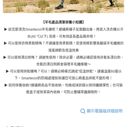
【羊毛產品清潔保養小知識】
▶ 該怎麼清洗Smartwool羊毛襪呢？建議將襪子反面翻出後，再放入洗衣機以冷
水(40 ℃以下) 洗滌，可有效延長產品壽命唷！
▶ 可以使用衣物柔軟精嗎？
不建議使用柔軟精！若使用將影響美麗諾羊毛纖維的
溼度調節及恆溫效果
▶ 可以使用漂白劑嗎？
請避免使用！除非必要，請務必確認使用非氯系漂白劑，
含氯的漂白劑將會損壞羊毛纖維喔～
▶ 可以使用烘乾機嗎？
可以！請務必將模式調成“低溫烘乾”，建議溫度60度以
下，Smartwool的防縮處理技術讓您可放心將產品烘乾不變形唷！
▶ 如何保養收納?
建議將商品平放收納，勿捲成球狀樣以保持纖維彈性；也可裝
進盒子或保潔袋內收納，可防止塵蟎等蟲類吸附。
顯示電腦版詳細說明