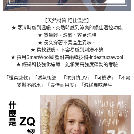
【天然材質 絕佳溫控】
★ 寒冷時感到溫暖，炎熱時感到涼爽的絕佳溫控功能
★ 質量輕、透氣、容易洗滌
★ 長久穿著不易產生異味、
★ 柔軟親膚、不容易感到剌癢不適
★ 採用SmartWool研發耐磨編織技術-Indestructawool
★ 經過科技強化編織，能承受高強度運動的考驗
「纖柔速乾」「透氣恆溫」「抗臭抗UV」「可機洗」「不易
變鬆不縮水」「最佳耐用度」「減緩異味產生」