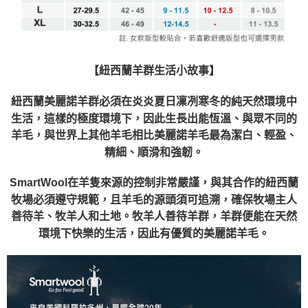
【紐西蘭羊群生活小故事】
紐西蘭美麗諾羊群必須在炎炎夏日凜冽寒冬的純天然環境中
生活，
這樣的極度環境下，因此生長出能恆溫、與眾不同的
羊毛，
與世界上其他羊毛相比美麗諾羊毛最為潔白、輕盈、
精細、順滑和強韌。
SmartWool在羊隻來源的控制非常嚴謹，與其合作的紐西蘭
牧場必須遵守規範，
且羊毛的源頭須可追溯，確保牧場主人
善待羊、牧羊人和土地。牧羊人善待羊群，
羊群便能在天然
環境下快樂的生活，因此有優質的美麗諾羊毛。