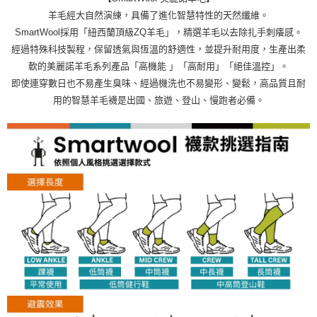
羊毛經大自然演練，具備了進化智慧特性的天然纖維。
SmartWool採用「紐西蘭頂級ZQ羊毛」，精選羊毛以去除扎手刺癢感。
經過特殊科技製程，保留透氣與恆溫的舒適性，並提升耐用度，生產出柔
軟的美麗諾羊毛系列產品「高機能 」「高耐用」「絕佳溫控」。
即使連穿數日也不易產生臭味、經過機洗也不易變形、變鬆，高品質且耐
用的智慧羊毛襪是出國、旅遊、登山、慢跑者必備。