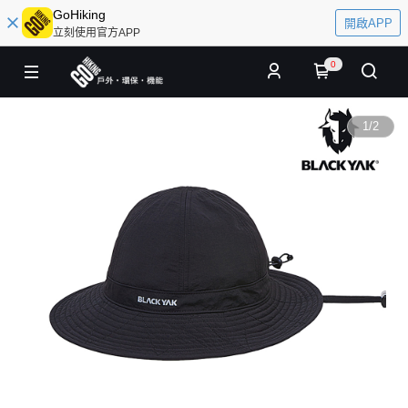
GoHiking
開啟APP
立刻使用官方APP
0
1
/
2