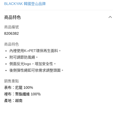
BLACKYAK 韓國登山品牌
超商取貨付款
商品特色
LINE Pay
商品編號
Apple Pay
8206382
街口支付
商品特色
悠遊付
內裡使用K-rPET環保再生面料。
Google Pay
附可調節防風繩。
側面反光logo，增加安全性。
全盈+PAY
後側彈性繩釦可依需求調整頭圍。
AFTEE先享後付
銷售重點
相關說明
表布：尼龍 100%
【關於「AFTEE先享後付」】
ATM付款
AFTEE先享後付是「在收到商品之後才付款」的支付方式。 讓您購物簡單
裡布：聚酯纖維 100％
便利好安心！
產地：越南
１．簡單：不需註冊會員、不需綁卡、不需儲值。
運送方式
２．便利：只要手機號碼，簡訊認證，即可結帳。
３．安心：先確認商品／服務後，再付款。
全家取貨付款