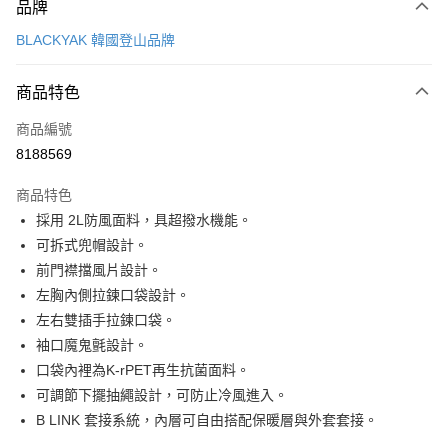
品牌
信用卡一次付款
BLACKYAK 韓國登山品牌
超商取貨付款
商品特色
LINE Pay
商品編號
Apple Pay
8188569
街口支付
商品特色
悠遊付
採用 2L防風面料，具超撥水機能。
Google Pay
可拆式兜帽設計。
前門襟擋風片設計。
全盈+PAY
左胸內側拉鍊口袋設計。
AFTEE先享後付
左右雙插手拉鍊口袋。
相關說明
袖口魔鬼氈設計。
【關於「AFTEE先享後付」】
口袋內裡為K-rPET再生抗菌面料。
ATM付款
AFTEE先享後付是「在收到商品之後才付款」的支付方式。 讓您購物簡單
可調節下擺抽繩設計，可防止冷風進入。
便利好安心！
１．簡單：不需註冊會員、不需綁卡、不需儲值。
B LINK 套接系統，內層可自由搭配保暖層與外套套接。
運送方式
２．便利：只要手機號碼，簡訊認證，即可結帳。