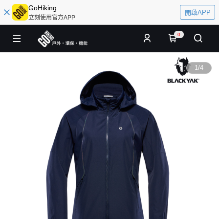
GoHiking
開啟APP
立刻使用官方APP
0
1
/
4