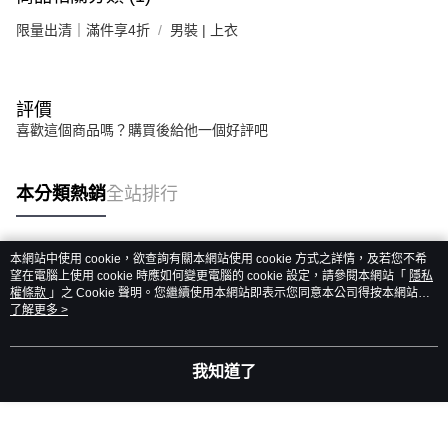
限量出清｜滿件享4折
男裝 | 上衣
評價
喜歡這個商品嗎？購買後給他一個好評吧
本分類熱銷
全站排行
本網站中使用 cookie，欲查詢有關本網站使用 cookie 方式之詳情，及若您不希
熱門標籤
望在電腦上使用 cookie 時應如何變更電腦的 cookie 設定，請參閱本網站「
隱私
權條款
」之 Cookie 聲明。您繼續使用本網站即表示您同意本公司得按本網站使
用條款之 Cookie 聲明使用 cookie。
了解更多 >
我知道了