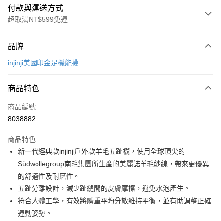
付款與運送方式
超取滿NT$599免運
付款方式
品牌
信用卡一次付款
injinji美國印金足機能襪
超商取貨付款
商品特色
LINE Pay
商品編號
Apple Pay
8038882
街口支付
商品特色
悠遊付
新一代經典款injinji戶外款羊毛五趾襪，使用全球頂尖的
Google Pay
Südwollegroup南毛集團所生產的美麗諾羊毛紗線，帶來更優異
的舒適性及耐磨性。
全盈+PAY
五趾分離設計，減少趾縫間的皮膚摩擦，避免水泡產生。
AFTEE先享後付
符合人體工學，有效將體重平均分散維持平衡，並有助調整正確
相關說明
運動姿勢。