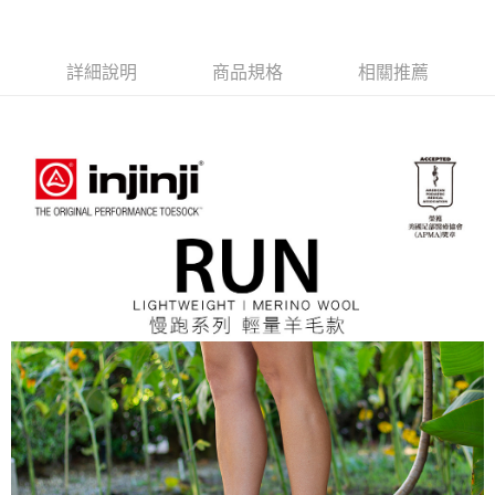
https://aftee.tw/terms/#terms3
３．未成年的使用者請事先徵得法定代理人或監護人之同意方可使用
宅配
「AFTEE先享後付」，若未經同意申辦者引起之損失，本公司不負相關責
任。
每筆NT$70，滿NT$799(含以上)免運費
詳細說明
商品規格
相關推薦
４．使用「AFTEE先享後付」時，將依據個別帳號之用戶狀況，依本公司即
時審查核予不同之上限額度；若仍有額度不足之情形，本公司將視審查結果
請求用戶進行身份認證。
５．嚴禁一人註冊多個帳號或使用他人資訊註冊。若發現惡意使用之情形，
恩沛科技股份有限公司將有權停止該用戶之使用額度並採取法律行動。