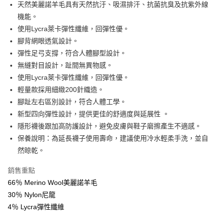
【關於「AFTEE先享後付」】
天然美麗諾羊毛具有天然抗汙、吸濕排汗、抗菌抗臭及抗紫外線
ATM付款
AFTEE先享後付是「在收到商品之後才付款」的支付方式。 讓您購物簡單
機能。
便利好安心！
１．簡單：不需註冊會員、不需綁卡、不需儲值。
使用Lycra萊卡彈性纖維，回彈性優。
運送方式
２．便利：只要手機號碼，簡訊認證，即可結帳。
腳背網眼透氣設計。
３．安心：先確認商品／服務後，再付款。
全家取貨付款
彈性足弓支撐，符合人體腳型設計。
每筆NT$60，滿NT$599(含以上)免運費
【「AFTEE先享後付」結帳流程】
無縫對目設計，趾間無異物感。
１．於結帳方式選擇「AFTEE先享後付」後，將跳轉至「AFTEE先享後付」
使用Lycra萊卡彈性纖維，回彈性優。
付款後全家取貨
結帳頁面，進行簡訊認證並確認金額後，即可完成結帳。
２．訂單成立數日內，您將收到繳費通知簡訊。
輕量款採用細緻200針織造。
每筆NT$60，滿NT$599(含以上)免運費
３．收到繳費通知簡訊後14天內，點擊此簡訊中的連結，可透過四大超商／
腳趾左右區別設計，符合人體工學。
ATM／網路銀行／等多元方式進行付款，方視為交易完成。
萊爾富取貨付款
新型四向彈性設計，提供更佳的舒適度與延展性 。
※ 請注意：結帳手續完成當下不需立刻繳費，但若您需要取消訂單，請聯絡
每筆NT$60，滿NT$799(含以上)免運費
購買商品的店家。未經商家同意取消之訂單仍視為有效，需透過AFTEE先享
隱形襪後跟加高防護設計，避免皮膚與鞋子磨擦產生不適感。
後付繳納相關費用。
保養說明：為延長襪子使用壽命，建議使用冷水輕柔手洗，並自
付款後萊爾富取貨
※ 交易是否成功請以「AFTEE先享後付 」之結帳頁面顯示為準，若有關於
是否繳費成功／繳費後需取消欲退款等相關疑問，請聯繫「AFTEE先享後付
然晾乾。
每筆NT$60，滿NT$799(含以上)免運費
客戶支援中心」
https://netprotections.freshdesk.com/support/home
銷售重點
7-11取貨付款
【注意事項】
66％ Merino Wool美麗諾羊毛
１．透過由恩沛科技股份有限公司提供之「AFTEE先享後付」服務完成之交
每筆NT$60，滿NT$799(含以上)免運費
易，需依本服務之必要範圍內提供個人資料，並將交易相關給付款項請求債
30％ Nylon尼龍
權轉讓予恩沛科技股份有限公司。
付款後7-11取貨
4％ Lycra彈性纖維
２．關於個人資料處理事宜，請瀏覽以下網址：
每筆NT$60，滿NT$799(含以上)免運費