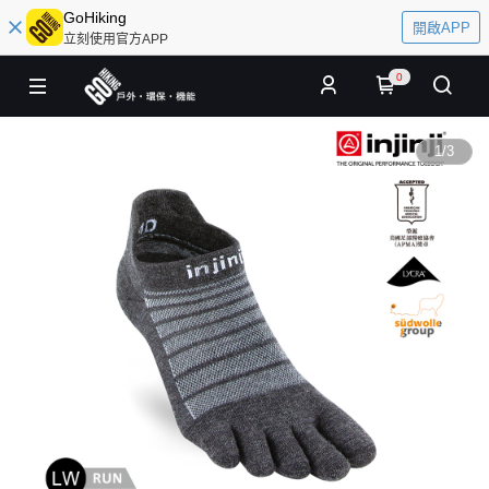
GoHiking
開啟APP
立刻使用官方APP
0
1
/
3