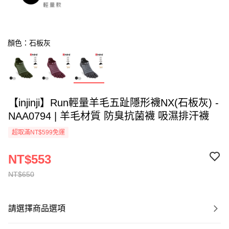
顏色：石板灰
【injinji】Run輕量羊毛五趾隱形襪NX(石板灰) -
NAA0794 | 羊毛材質 防臭抗菌襪 吸濕排汗襪
超取滿NT$599免運
NT$553
NT$650
請選擇商品選項