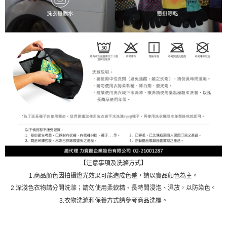
【注意事項及洗滌方式】
1.商品顏色因拍攝燈光效果可能造成色差，請以實品顏色為主。
2.深淺色衣物請分開洗滌；請勿使用柔軟精、長時間浸泡、濕放，以防染色。
3.衣物洗滌和保養方式請參考商品洗標。