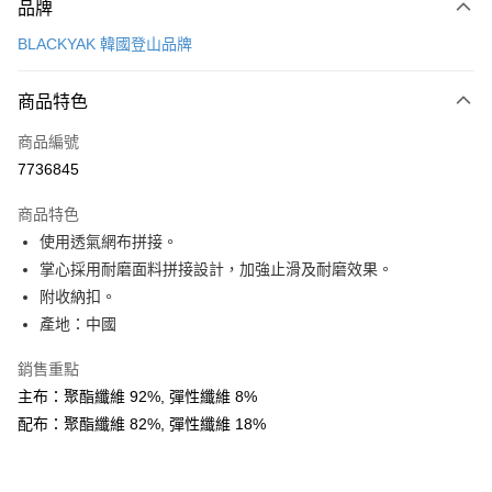
品牌
信用卡一次付款
BLACKYAK 韓國登山品牌
超商取貨付款
商品特色
LINE Pay
商品編號
Apple Pay
7736845
街口支付
商品特色
悠遊付
使用透氣網布拼接。
Google Pay
掌心採用耐磨面料拼接設計，加強止滑及耐磨效果。
附收納扣。
全盈+PAY
產地：中國
AFTEE先享後付
銷售重點
相關說明
主布：聚酯纖維 92%, 彈性纖維 8%
【關於「AFTEE先享後付」】
ATM付款
AFTEE先享後付是「在收到商品之後才付款」的支付方式。 讓您購物簡單
配布：聚酯纖維 82%, 彈性纖維 18%
便利好安心！
１．簡單：不需註冊會員、不需綁卡、不需儲值。
運送方式
２．便利：只要手機號碼，簡訊認證，即可結帳。