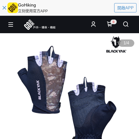
GoHiking
開啟APP
立刻使用官方APP
0
1
/
4