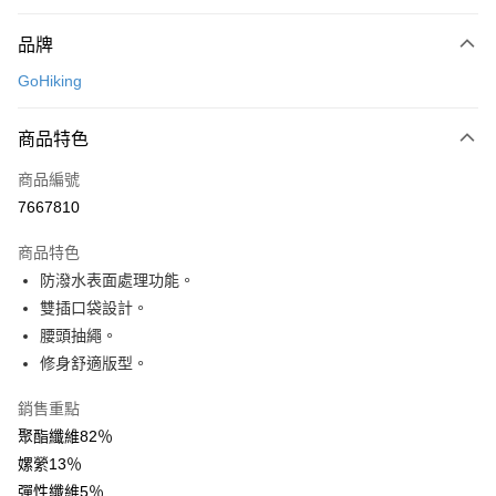
付款方式
品牌
信用卡一次付款
GoHiking
LINE Pay
商品特色
Apple Pay
商品編號
街口支付
7667810
悠遊付
商品特色
Google Pay
防潑水表面處理功能。
全盈+PAY
雙插口袋設計。
腰頭抽繩。
大哥付你分期
修身舒適版型。
相關說明
【大哥付你分期使用說明】
銷售重點
AFTEE先享後付
1.本服務由台灣大哥大提供，台灣大哥大用戶可立即使用無須另外申請。
聚酯纖維82％
2.付款方式選擇「大哥付你分期」，訂單成立後會自動跳轉到大哥付的交易
相關說明
流程，驗證手機門號後，選擇欲分期的期數、繳款截止日，確認付款後即完
嫘縈13％
【關於「AFTEE先享後付」】
成交易。
ATM付款
AFTEE先享後付是「在收到商品之後才付款」的支付方式。 讓您購物簡單
彈性纖維5％