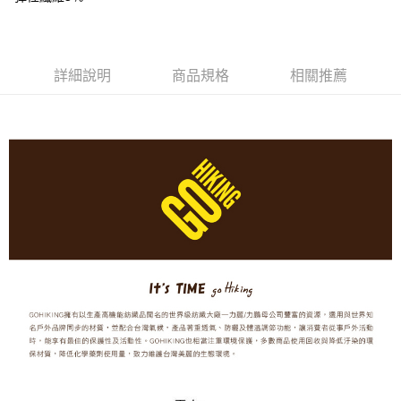
3.實際核准額度、可分期數及費用金額請依後續交易確認頁面所載為準。
便利好安心！
4.訂單成立30分鐘內，如未前往確認交易或遇審核未通過，訂單將自動取
１．簡單：不需註冊會員、不需綁卡、不需儲值。
運送方式
消。如遇「轉專審核」未通過狀況，表示未達大哥付你分期系統評分，恕無
２．便利：只要手機號碼，簡訊認證，即可結帳。
法說明評估內容。
３．安心：先確認商品／服務後，再付款。
宅配
【繳款方式說明】
詳細說明
商品規格
相關推薦
1.分期款項不併入電信帳單，「大哥付你分期」於每月結算日後寄送繳費提
每筆NT$70，滿NT$799(含以上)免運費
【「AFTEE先享後付」結帳流程】
醒簡訊。
１．於結帳方式選擇「AFTEE先享後付」後，將跳轉至「AFTEE先享後付」
2.透過簡訊連結打開帳單後，可選擇「超商條碼／台灣大直營門市／銀行轉
結帳頁面，進行簡訊認證並確認金額後，即可完成結帳。
帳／街口支付／iPASS MONEY」等通路繳費。
２．訂單成立數日內，您將收到繳費通知簡訊。
３．收到繳費通知簡訊後14天內，點擊此簡訊中的連結，可透過四大超商／
【注意事項】
ATM／網路銀行／等多元方式進行付款，方視為交易完成。
1.本服務係由「台灣大哥大股份有限公司」（以下簡稱本公司）所提供，讓
※ 請注意：結帳手續完成當下不需立刻繳費，但若您需要取消訂單，請聯絡
用戶於交易時，得透過本服務購買商品或服務，並由商店將買賣／分期付款
購買商品的店家。未經商家同意取消之訂單仍視為有效，需透過AFTEE先享
買賣價金債權讓與本公司後，依約使用本公司帳單繳交帳款。
後付繳納相關費用。
2.基於同意付款使用「大哥付你分期」之契約關係目的，商店將以您的個人
※ 交易是否成功請以「AFTEE先享後付 」之結帳頁面顯示為準，若有關於
資料（包含姓名、電話或地址）提供予台灣大哥大進項蒐集、處理及利用，
是否繳費成功／繳費後需取消欲退款等相關疑問，請聯繫「AFTEE先享後付
由本公司與您本人進行分期帳單所需資料之確認、核對及更正。
客戶支援中心」
https://netprotections.freshdesk.com/support/home
3.完整用戶服務條款，請詳閱以下連結：
https://oppay.tw/userRule
【注意事項】
１．透過由恩沛科技股份有限公司提供之「AFTEE先享後付」服務完成之交
易，需依本服務之必要範圍內提供個人資料，並將交易相關給付款項請求債
權轉讓予恩沛科技股份有限公司。
２．關於個人資料處理事宜，請瀏覽以下網址：
https://aftee.tw/terms/#terms3
３．未成年的使用者請事先徵得法定代理人或監護人之同意方可使用