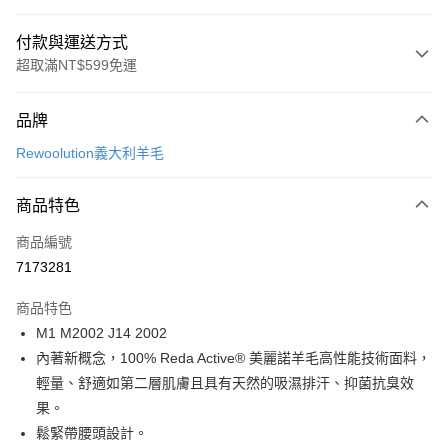
付款與運送方式
超取滿NT$599免運
付款方式
品牌
信用卡一次付款
Rewoolution義大利羊毛
超商取貨付款
商品特色
LINE Pay
商品編號
Apple Pay
7173281
街口支付
商品特色
悠遊付
M1 M2002 J14 2002
Google Pay
內著新概念，100% Reda Active® 美麗諾羊毛高性能技術面料，
輕量、舒適如第二層肌膚且具有天然的吸濕排汗、抑菌抗臭效
全盈+PAY
果。
AFTEE先享後付
鬆緊帶腰頭設計。