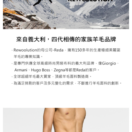
２．關於個人資料處理事宜，請瀏覽以下網址：
每筆NT$60，滿NT$799(含以上)免運費
https://aftee.tw/terms/#terms3
３．未成年的使用者請事先徵得法定代理人或監護人之同意方可使用
宅配
「AFTEE先享後付」，若未經同意申辦者引起之損失，本公司不負相關責
任。
每筆NT$70，滿NT$799(含以上)免運費
４．使用「AFTEE先享後付」時，將依據個別帳號之用戶狀況，依本公司即
時審查核予不同之上限額度；若仍有額度不足之情形，本公司將視審查結果
請求用戶進行身份認證。
５．嚴禁一人註冊多個帳號或使用他人資訊註冊。若發現惡意使用之情形，
恩沛科技股份有限公司將有權停止該用戶之使用額度並採取法律行動。