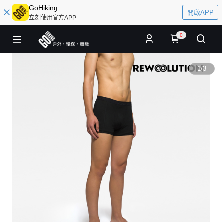
GoHiking
開啟APP
立刻使用官方APP
0
1
/
3