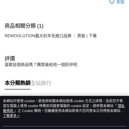
客服
商品相關分類 (1)
REWOOLUTION義大利羊毛進口品牌
男裝 | 下著
評價
喜歡這個商品嗎？購買後給他一個好評吧
本分類熱銷
全站排行
本網站中使用 cookie，欲查詢有關本網站使用 cookie 方式之詳情，及若您不希
熱門標籤
望在電腦上使用 cookie 時應如何變更電腦的 cookie 設定，請參閱本網站「
隱私
權條款
」之 Cookie 聲明。您繼續使用本網站即表示您同意本公司得按本網站使
用條款之 Cookie 聲明使用 cookie。
了解更多 >