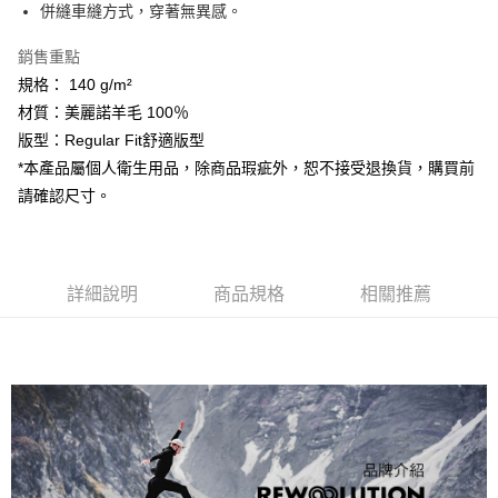
相關說明
併縫車縫方式，穿著無異感。
【關於「AFTEE先享後付」】
ATM付款
AFTEE先享後付是「在收到商品之後才付款」的支付方式。 讓您購物簡單
銷售重點
便利好安心！
規格： 140 g/m²
１．簡單：不需註冊會員、不需綁卡、不需儲值。
運送方式
２．便利：只要手機號碼，簡訊認證，即可結帳。
材質：美麗諾羊毛 100％
３．安心：先確認商品／服務後，再付款。
全家取貨付款
版型：Regular Fit舒適版型
每筆NT$60，滿NT$599(含以上)免運費
*本產品屬個人衛生用品，除商品瑕疵外，恕不接受退換貨，購買前
【「AFTEE先享後付」結帳流程】
１．於結帳方式選擇「AFTEE先享後付」後，將跳轉至「AFTEE先享後付」
請確認尺寸。
付款後全家取貨
結帳頁面，進行簡訊認證並確認金額後，即可完成結帳。
２．訂單成立數日內，您將收到繳費通知簡訊。
每筆NT$60，滿NT$599(含以上)免運費
３．收到繳費通知簡訊後14天內，點擊此簡訊中的連結，可透過四大超商／
ATM／網路銀行／等多元方式進行付款，方視為交易完成。
萊爾富取貨付款
※ 請注意：結帳手續完成當下不需立刻繳費，但若您需要取消訂單，請聯絡
詳細說明
商品規格
相關推薦
每筆NT$60，滿NT$799(含以上)免運費
購買商品的店家。未經商家同意取消之訂單仍視為有效，需透過AFTEE先享
後付繳納相關費用。
付款後萊爾富取貨
※ 交易是否成功請以「AFTEE先享後付 」之結帳頁面顯示為準，若有關於
是否繳費成功／繳費後需取消欲退款等相關疑問，請聯繫「AFTEE先享後付
每筆NT$60，滿NT$799(含以上)免運費
客戶支援中心」
https://netprotections.freshdesk.com/support/home
7-11取貨付款
【注意事項】
１．透過由恩沛科技股份有限公司提供之「AFTEE先享後付」服務完成之交
每筆NT$60，滿NT$799(含以上)免運費
易，需依本服務之必要範圍內提供個人資料，並將交易相關給付款項請求債
權轉讓予恩沛科技股份有限公司。
付款後7-11取貨