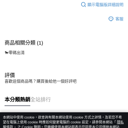
時審查核予不同之上限額度；若仍有額度不足之情形，本公司將視審查結果
顯示電腦版詳細說明
請求用戶進行身份認證。
５．嚴禁一人註冊多個帳號或使用他人資訊註冊。若發現惡意使用之情形，
客服
恩沛科技股份有限公司將有權停止該用戶之使用額度並採取法律行動。
商品相關分類 (1)
🐎零碼出清
評價
喜歡這個商品嗎？購買後給他一個好評吧
本分類熱銷
全站排行
本網站中使用 cookie，欲查詢有關本網站使用 cookie 方式之詳情，及若您不希
熱門標籤
望在電腦上使用 cookie 時應如何變更電腦的 cookie 設定，請參閱本網站「
隱私
權條款
」之 Cookie 聲明。您繼續使用本網站即表示您同意本公司得按本網站使