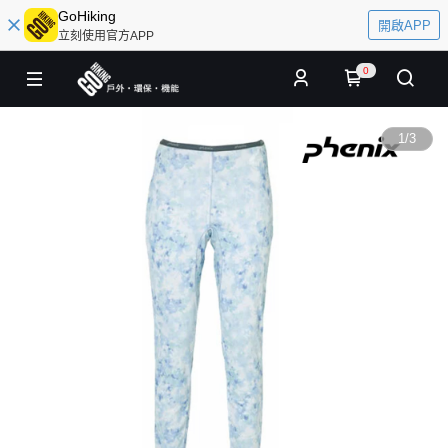
GoHiking
開啟APP
立刻使用官方APP
0
1
/
3