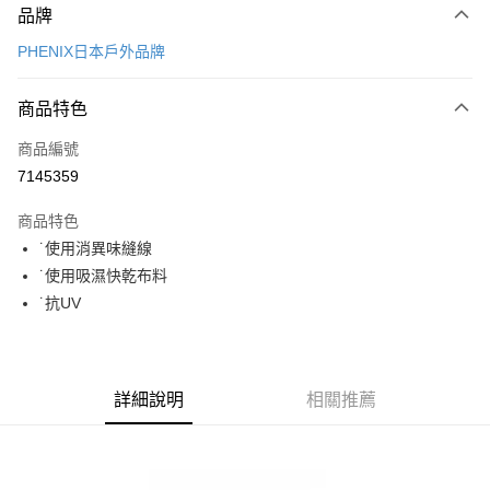
品牌
信用卡一次付款
PHENIX日本戶外品牌
超商取貨付款
商品特色
LINE Pay
商品編號
Apple Pay
7145359
街口支付
商品特色
悠遊付
˙使用消異味縫線
Google Pay
˙使用吸濕快乾布料
˙抗UV
全盈+PAY
AFTEE先享後付
相關說明
詳細說明
相關推薦
【關於「AFTEE先享後付」】
ATM付款
AFTEE先享後付是「在收到商品之後才付款」的支付方式。 讓您購物簡單
便利好安心！
１．簡單：不需註冊會員、不需綁卡、不需儲值。
運送方式
２．便利：只要手機號碼，簡訊認證，即可結帳。