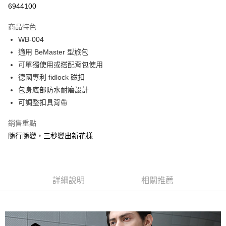
6944100
LINE Pay
商品特色
Apple Pay
WB-004
適用 BeMaster 型旅包
街口支付
可單獨使用或搭配背包使用
悠遊付
德國專利 fidlock 磁扣
包身底部防水耐磨設計
Google Pay
可調整扣具背帶
全盈+PAY
銷售重點
AFTEE先享後付
隨行隨變，三秒變出新花樣
相關說明
【關於「AFTEE先享後付」】
ATM付款
AFTEE先享後付是「在收到商品之後才付款」的支付方式。 讓您購物簡單
便利好安心！
詳細說明
相關推薦
１．簡單：不需註冊會員、不需綁卡、不需儲值。
運送方式
２．便利：只要手機號碼，簡訊認證，即可結帳。
３．安心：先確認商品／服務後，再付款。
全家取貨付款
每筆NT$60，滿NT$599(含以上)免運費
【「AFTEE先享後付」結帳流程】