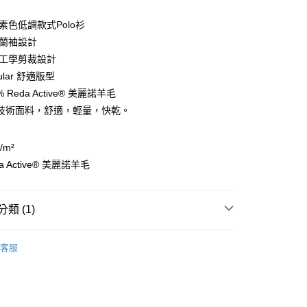
素色低調款式Polo衫
克蘭袖設計
體工學剪裁設計
y
ular 舒適版型
% Reda Active® 美麗諾羊毛
技術面料，舒適，輕量，快乾。
享後付
FTEE先享後付」】
/m²
先享後付是「在收到商品之後才付款」的支付方式。 讓您購物簡單
da Active® 美麗諾羊毛
心！
：不需註冊會員、不需綁卡、不需儲值。
：只要手機號碼，簡訊認證，即可結帳。
：先確認商品／服務後，再付款。
類 (1)
付款
EE先享後付」結帳流程】
LUTION義大利羊毛進口品牌
男裝 | 上衣
0，滿NT$599(含以上)免運費
方式選擇「AFTEE先享後付」後，將跳轉至「AFTEE先享後
客服
頁面，進行簡訊認證並確認金額後，即可完成結帳。
家取貨
成立數日內，您將收到繳費通知簡訊。
費通知簡訊後14天內，點擊此簡訊中的連結，可透過四大超商
0，滿NT$599(含以上)免運費
網路銀行／等多元方式進行付款，方視為交易完成。
：結帳手續完成當下不需立刻繳費，但若您需要取消訂單，請聯