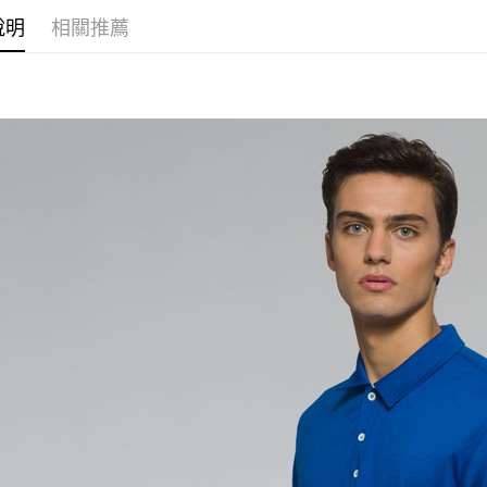
萊爾富取
絡購買商品
說明
相關推薦
先享後付
每筆NT$6
※ 交易是
是否繳費成
付款後萊
付客戶支
每筆NT$6
【注意事
7-11取貨
１．透過由
交易，需
每筆NT$6
求債權轉
２．關於
付款後7-1
https://aft
每筆NT$6
３．未成
「AFTE
宅配
任。
４．使用「
每筆NT$7
即時審查
結果請求
５．嚴禁
形，恩沛
動。