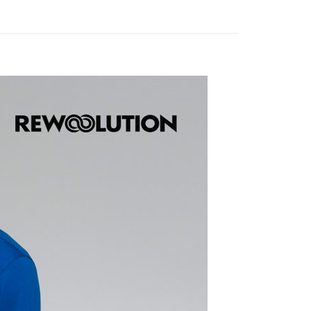
貨付款
的店家。未經商家同意取消之訂單仍視為有效，需透過AFTEE
繳納相關費用。
0，滿NT$799(含以上)免運費
否成功請以「AFTEE先享後付 」之結帳頁面顯示為準，若有關於
功／繳費後需取消欲退款等相關疑問，請聯繫「AFTEE先享後
爾富取貨
援中心」
https://netprotections.freshdesk.com/support/home
0，滿NT$799(含以上)免運費
項】
付款
恩沛科技股份有限公司提供之「AFTEE先享後付」服務完成之
依本服務之必要範圍內提供個人資料，並將交易相關給付款項請
0，滿NT$799(含以上)免運費
讓予恩沛科技股份有限公司。
個人資料處理事宜，請瀏覽以下網址：
1取貨
ee.tw/terms/#terms3
0，滿NT$799(含以上)免運費
年的使用者請事先徵得法定代理人或監護人之同意方可使用
E先享後付」，若未經同意申辦者引起之損失，本公司不負相關責
AFTEE先享後付」時，將依據個別帳號之用戶狀況，依本公司
0，滿NT$799(含以上)免運費
核予不同之上限額度；若仍有額度不足之情形，本公司將視審查
用戶進行身份認證。
一人註冊多個帳號或使用他人資訊註冊。若發現惡意使用之情
科技股份有限公司將有權停止該用戶之使用額度並採取法律行