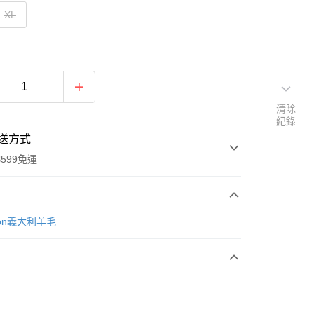
XL
清除
紀錄
送方式
599免運
次付款
tion義大利羊毛
付款