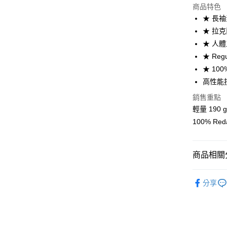
商品特色
街口支付
★ 長袖
悠遊付
★ 拉
★ 人
Google Pa
★ Reg
全盈+PAY
★ 100
高性能
AFTEE先
相關說明
銷售重點
【關於「A
輕量 190 g
ATM付款
AFTEE
100% Re
便利好安
１．簡單
２．便利
運送方式
３．安心
商品相關分
全家取貨
【「AFT
REWOO
每筆NT$6
１．於結帳
分享
付」結帳
付款後全
２．訂單
３．收到繳
每筆NT$6
／ATM／
※ 請注意