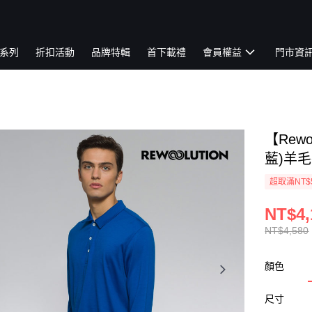
系列
折扣活動
品牌特輯
首下載禮
會員權益
門市資
【Rewo
藍)羊毛
超取滿NT$
NT$4,
NT$4,580
顏色
尺寸