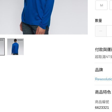
M
數量
付款與運
超取滿NT$
付款方式
品牌
信用卡一
Rewoolu
超商取貨
商品特色
LINE Pay
商品編號
Apple Pay
6623321