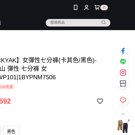
0
訊
CKYAK】女彈性七分褲(卡其色/黑色)-
山 彈性 七分褲 女
WP101|1BYPNM7506
599免運
592
黑色