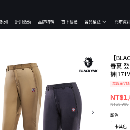
系列
折扣活動
品牌特輯
首下載禮
會員權益
門市資
【BLA
春夏 登
褲|171
超取滿NT$
NT$1,
NT$3,980
顏色
卡其色