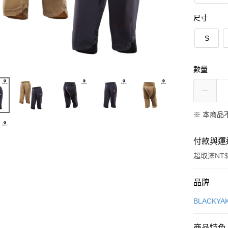
尺寸
S
數量
※ 本商品
付款與運
超取滿NT$
付款方式
品牌
信用卡一
BLACKY
LINE Pay
商品特色