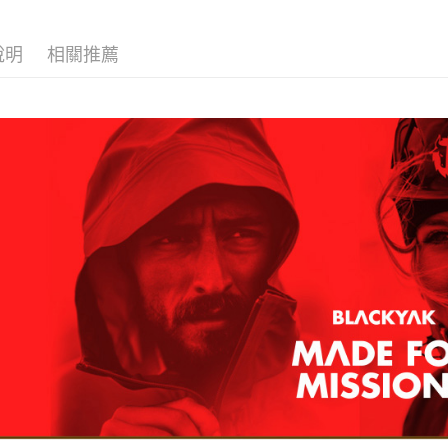
每筆NT$6
／ATM／
※ 請注意
付款後7-1
說明
相關推薦
絡購買商品
先享後付
每筆NT$6
※ 交易是
是否繳費成
宅配
付客戶支
每筆NT$7
【注意事
１．透過由
交易，需
求債權轉
２．關於
https://aft
３．未成
「AFTE
任。
４．使用「
即時審查
結果請求
５．嚴禁
形，恩沛
動。