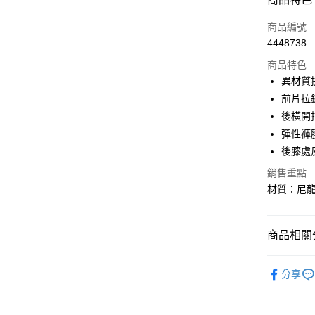
Apple Pay
商品編號
街口支付
4448738
商品特色
悠遊付
異材質
Google Pa
前片拉
後橫開
全盈+PAY
彈性褲
AFTEE先
後膝處
相關說明
銷售重點
【關於「A
ATM付款
AFTEE
材質：尼龍纖
便利好安
１．簡單
２．便利
運送方式
商品相關分
３．安心
付款後全
🐎零碼出
【「AFT
分享
每筆NT$6
１．於結帳
付」結帳
付款後萊
２．訂單
３．收到繳