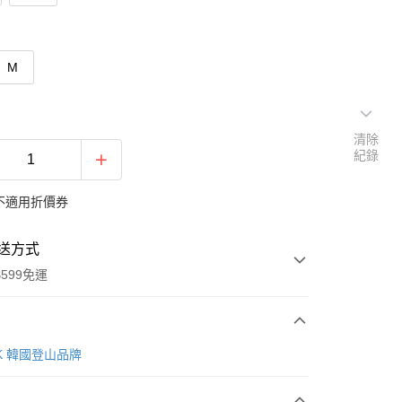
M
清除
紀錄
不適用折價券
送方式
599免運
次付款
AK 韓國登山品牌