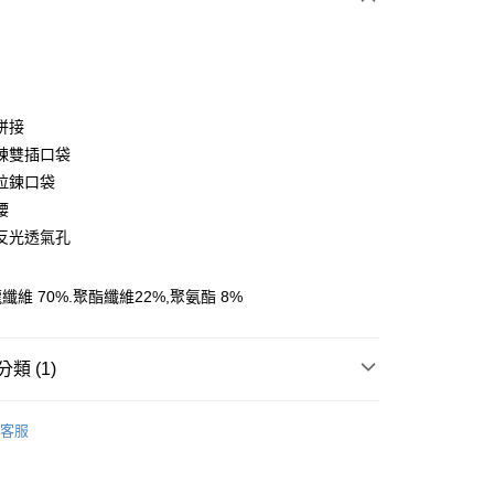
拼接
y
鍊雙插口袋
拉鍊口袋
腰
享後付
反光透氣孔
FTEE先享後付」】
先享後付是「在收到商品之後才付款」的支付方式。 讓您購物簡單
維 70%.聚酯纖維22%,聚氨酯 8%
心！
：不需註冊會員、不需綁卡、不需儲值。
：只要手機號碼，簡訊認證，即可結帳。
類 (1)
：先確認商品／服務後，再付款。
家取貨
清
EE先享後付」結帳流程】
客服
0，滿NT$599(含以上)免運費
方式選擇「AFTEE先享後付」後，將跳轉至「AFTEE先享後
頁面，進行簡訊認證並確認金額後，即可完成結帳。
爾富取貨
成立數日內，您將收到繳費通知簡訊。
費通知簡訊後14天內，點擊此簡訊中的連結，可透過四大超商