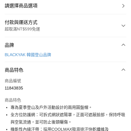
請選擇商品選項
付款與運送方式
超取滿NT$599免運
付款方式
品牌
信用卡一次付款
BLACKYAK 韓國登山品牌
超商取貨付款
商品特色
LINE Pay
商品編號
Apple Pay
11843835
街口支付
商品特色
悠遊付
專為夏季登山及戶外活動設計的兩用圓盤帽。
Google Pay
全方位防護網：可拆式網狀遮陽罩，正面可遮蔽臉部，保持呼吸
與空氣流通，並可防止後頸曬傷。
全盈+PAY
機能性內緣汗帶：採用COOLMAX吸濕排汗快乾纖維及