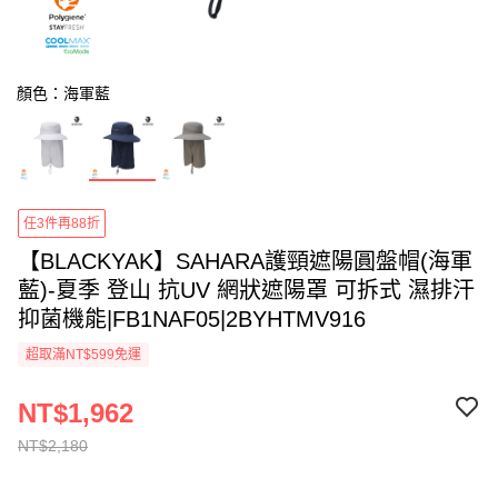
顏色：海軍藍
任3件再88折
【BLACKYAK】SAHARA護頸遮陽圓盤帽(海軍
藍)-夏季 登山 抗UV 網狀遮陽罩 可拆式 濕排汗
抑菌機能|FB1NAF05|2BYHTMV916
超取滿NT$599免運
NT$1,962
NT$2,180