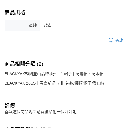
商品規格
產地
越南
客服
商品相關分類 (2)
BLACKYAK韓國登山品牌-配件
帽子 | 防曬帽、防水帽
BLACKYAK 26SS｜春夏新品
▎包款/襪類/帽子/登山杖
評價
喜歡這個商品嗎？購買後給他一個好評吧