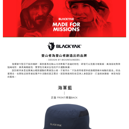
3.完整用戶服務條款，請詳閱以下連結：
https://oppay.tw/userRule
7-11取貨付款
【注意事項】
１．透過由恩沛科技股份有限公司提供之「AFTEE先享後付」服務完成之交
每筆NT$60，滿NT$799(含以上)免運費
易，需依本服務之必要範圍內提供個人資料，並將交易相關給付款項請求債
權轉讓予恩沛科技股份有限公司。
付款後7-11取貨
２．關於個人資料處理事宜，請瀏覽以下網址：
每筆NT$60，滿NT$799(含以上)免運費
https://aftee.tw/terms/#terms3
３．未成年的使用者請事先徵得法定代理人或監護人之同意方可使用
宅配
「AFTEE先享後付」，若未經同意申辦者引起之損失，本公司不負相關責
任。
每筆NT$70，滿NT$799(含以上)免運費
４．使用「AFTEE先享後付」時，將依據個別帳號之用戶狀況，依本公司即
時審查核予不同之上限額度；若仍有額度不足之情形，本公司將視審查結果
請求用戶進行身份認證。
５．嚴禁一人註冊多個帳號或使用他人資訊註冊。若發現惡意使用之情形，
恩沛科技股份有限公司將有權停止該用戶之使用額度並採取法律行動。