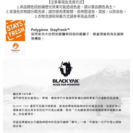
【注意事項及洗滌方式】
1.商品顏色因拍攝燈光效果可能造成色差，請以實品顏色為主。
2.深淺色衣物請分開洗滌；請勿使用柔軟精、長時間浸泡、濕放，以防染色。
3.衣物洗滌和保養方式請參考商品洗標。