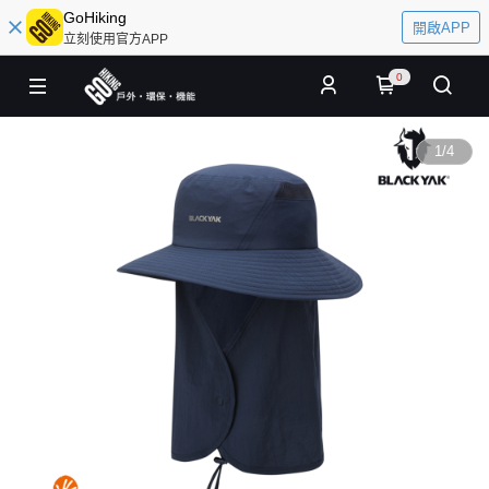
GoHiking
開啟APP
立刻使用官方APP
0
1
/
4