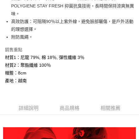
大哥付你分期
POLYGIENE STAY FRESH 抑菌抗臭技術，長時間保持涼爽無異
相關說明
味。
【大哥付你分期使用說明】
高效防護：可阻隔90％以上紫外線，避免臉部曬傷，是戶外活動
AFTEE先享後付
1.本服務由台灣大哥大提供，台灣大哥大用戶可立即使用無須另外申請。
的理想選擇。
2.付款方式選擇「大哥付你分期」，訂單成立後會自動跳轉到大哥付的交易
相關說明
流程，驗證手機門號後，選擇欲分期的期數、繳款截止日，確認付款後即完
附防風繩。
【關於「AFTEE先享後付」】
成交易。
ATM付款
AFTEE先享後付是「在收到商品之後才付款」的支付方式。 讓您購物簡單
3.實際核准額度、可分期數及費用金額請依後續交易確認頁面所載為準。
銷售重點
便利好安心！
4.訂單成立30分鐘內，如未前往確認交易或遇審核未通過，訂單將自動取
１．簡單：不需註冊會員、不需綁卡、不需儲值。
材質1：尼龍 79%, 棉 18％, 彈性纖維 3％
運送方式
消。如遇「轉專審核」未通過狀況，表示未達大哥付你分期系統評分，恕無
２．便利：只要手機號碼，簡訊認證，即可結帳。
法說明評估內容。
材質2：聚酯纖維 100％
３．安心：先確認商品／服務後，再付款。
全家取貨付款
【繳款方式說明】
帽簷：8cm
1.分期款項不併入電信帳單，「大哥付你分期」於每月結算日後寄送繳費提
每筆NT$60，滿NT$599(含以上)免運費
【「AFTEE先享後付」結帳流程】
產地：越南
醒簡訊。
１．於結帳方式選擇「AFTEE先享後付」後，將跳轉至「AFTEE先享後付」
2.透過簡訊連結打開帳單後，可選擇「超商條碼／台灣大直營門市／銀行轉
付款後全家取貨
結帳頁面，進行簡訊認證並確認金額後，即可完成結帳。
帳／街口支付／iPASS MONEY」等通路繳費。
２．訂單成立數日內，您將收到繳費通知簡訊。
每筆NT$60，滿NT$599(含以上)免運費
３．收到繳費通知簡訊後14天內，點擊此簡訊中的連結，可透過四大超商／
【注意事項】
ATM／網路銀行／等多元方式進行付款，方視為交易完成。
萊爾富取貨付款
詳細說明
商品規格
相關推薦
1.本服務係由「台灣大哥大股份有限公司」（以下簡稱本公司）所提供，讓
※ 請注意：結帳手續完成當下不需立刻繳費，但若您需要取消訂單，請聯絡
用戶於交易時，得透過本服務購買商品或服務，並由商店將買賣／分期付款
每筆NT$60，滿NT$799(含以上)免運費
購買商品的店家。未經商家同意取消之訂單仍視為有效，需透過AFTEE先享
買賣價金債權讓與本公司後，依約使用本公司帳單繳交帳款。
後付繳納相關費用。
2.基於同意付款使用「大哥付你分期」之契約關係目的，商店將以您的個人
付款後萊爾富取貨
※ 交易是否成功請以「AFTEE先享後付 」之結帳頁面顯示為準，若有關於
資料（包含姓名、電話或地址）提供予台灣大哥大進項蒐集、處理及利用，
是否繳費成功／繳費後需取消欲退款等相關疑問，請聯繫「AFTEE先享後付
每筆NT$60，滿NT$799(含以上)免運費
由本公司與您本人進行分期帳單所需資料之確認、核對及更正。
客戶支援中心」
https://netprotections.freshdesk.com/support/home