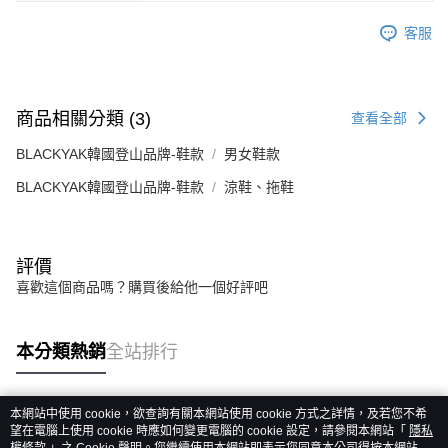
客服
商品相關分類 (3)
查看全部
BLACKYAK韓國登山品牌-鞋款
男女鞋款
BLACKYAK韓國登山品牌-鞋款
涼鞋、拖鞋
評價
喜歡這個商品嗎？購買後給他一個好評吧
本分類熱銷
全站排行
本網站中使用 cookie，欲查詢有關本網站使用 cookie 方式之詳情，及若您不希
熱門標籤
望在電腦上使用 cookie 時應如何變更電腦的 cookie 設定，請參閱本網站「
隱私