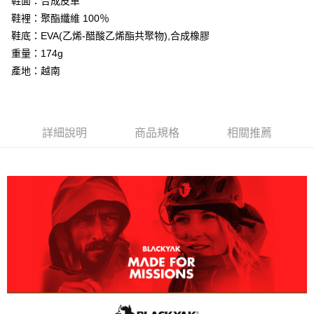
鞋面：合成皮革
相關說明
鞋裡：聚酯纖維 100％
【大哥付你分期使用說明】
AFTEE先享後付
1.本服務由台灣大哥大提供，台灣大哥大用戶可立即使用無須另外申請。
鞋底：EVA(乙烯-醋酸乙烯酯共聚物),合成橡膠
2.付款方式選擇「大哥付你分期」，訂單成立後會自動跳轉到大哥付的交易
相關說明
重量：174g
流程，驗證手機門號後，選擇欲分期的期數、繳款截止日，確認付款後即完
【關於「AFTEE先享後付」】
成交易。
產地：越南
ATM付款
AFTEE先享後付是「在收到商品之後才付款」的支付方式。 讓您購物簡單
3.實際核准額度、可分期數及費用金額請依後續交易確認頁面所載為準。
便利好安心！
4.訂單成立30分鐘內，如未前往確認交易或遇審核未通過，訂單將自動取
１．簡單：不需註冊會員、不需綁卡、不需儲值。
運送方式
消。如遇「轉專審核」未通過狀況，表示未達大哥付你分期系統評分，恕無
２．便利：只要手機號碼，簡訊認證，即可結帳。
法說明評估內容。
３．安心：先確認商品／服務後，再付款。
全家取貨付款
詳細說明
商品規格
相關推薦
【繳款方式說明】
1.分期款項不併入電信帳單，「大哥付你分期」於每月結算日後寄送繳費提
每筆NT$60，滿NT$599(含以上)免運費
【「AFTEE先享後付」結帳流程】
醒簡訊。
１．於結帳方式選擇「AFTEE先享後付」後，將跳轉至「AFTEE先享後付」
2.透過簡訊連結打開帳單後，可選擇「超商條碼／台灣大直營門市／銀行轉
付款後全家取貨
結帳頁面，進行簡訊認證並確認金額後，即可完成結帳。
帳／街口支付／iPASS MONEY」等通路繳費。
２．訂單成立數日內，您將收到繳費通知簡訊。
每筆NT$60，滿NT$599(含以上)免運費
３．收到繳費通知簡訊後14天內，點擊此簡訊中的連結，可透過四大超商／
【注意事項】
ATM／網路銀行／等多元方式進行付款，方視為交易完成。
萊爾富取貨付款
1.本服務係由「台灣大哥大股份有限公司」（以下簡稱本公司）所提供，讓
※ 請注意：結帳手續完成當下不需立刻繳費，但若您需要取消訂單，請聯絡
用戶於交易時，得透過本服務購買商品或服務，並由商店將買賣／分期付款
每筆NT$60，滿NT$799(含以上)免運費
購買商品的店家。未經商家同意取消之訂單仍視為有效，需透過AFTEE先享
買賣價金債權讓與本公司後，依約使用本公司帳單繳交帳款。
後付繳納相關費用。
2.基於同意付款使用「大哥付你分期」之契約關係目的，商店將以您的個人
付款後萊爾富取貨
※ 交易是否成功請以「AFTEE先享後付 」之結帳頁面顯示為準，若有關於
資料（包含姓名、電話或地址）提供予台灣大哥大進項蒐集、處理及利用，
是否繳費成功／繳費後需取消欲退款等相關疑問，請聯繫「AFTEE先享後付
每筆NT$60，滿NT$799(含以上)免運費
由本公司與您本人進行分期帳單所需資料之確認、核對及更正。
客戶支援中心」
https://netprotections.freshdesk.com/support/home
3.完整用戶服務條款，請詳閱以下連結：
https://oppay.tw/userRule
7-11取貨付款