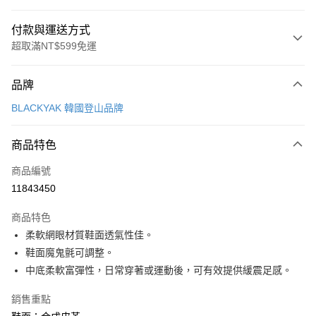
付款與運送方式
超取滿NT$599免運
付款方式
品牌
信用卡一次付款
BLACKYAK 韓國登山品牌
超商取貨付款
商品特色
LINE Pay
商品編號
Apple Pay
11843450
街口支付
商品特色
悠遊付
柔軟網眼材質鞋面透氣性佳。
Google Pay
鞋面魔鬼氈可調整。
中底柔軟富彈性，日常穿著或運動後，可有效提供緩震足感。
全盈+PAY
銷售重點
大哥付你分期