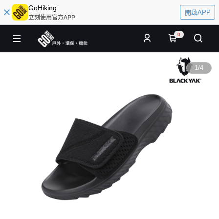
GoHiking
開啟APP
立刻使用官方APP
0
1
/
4