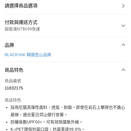
請選擇商品選項
付款與運送方式
超取滿NT$599免運
付款方式
品牌
信用卡一次付款
BLACKYAK 韓國登山品牌
超商取貨付款
商品特色
LINE Pay
商品編號
Apple Pay
11832175
街口支付
商品特色
悠遊付
採用尼龍高彈性面料，透氣、耐磨，即使在岩石上攀爬也不擔心
Google Pay
磨損，適合夏日郊山健行穿著。
防曬係數UPF50+，可有效阻擋紫外線。
全盈+PAY
K-rPET環保抗菌口袋，抗菌率達99.9％。