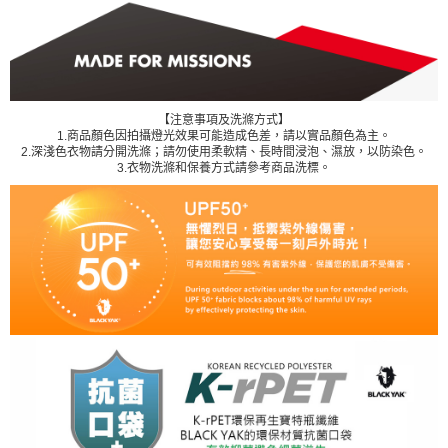
【注意事項及洗滌方式】
1.商品顏色因拍攝燈光效果可能造成色差，請以實品顏色為主。
2.深淺色衣物請分開洗滌；請勿使用柔軟精、長時間浸泡、濕放，以防染色。
3.衣物洗滌和保養方式請參考商品洗標。