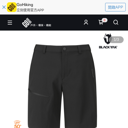
GoHiking
開啟APP
立刻使用官方APP
0
1
/
3