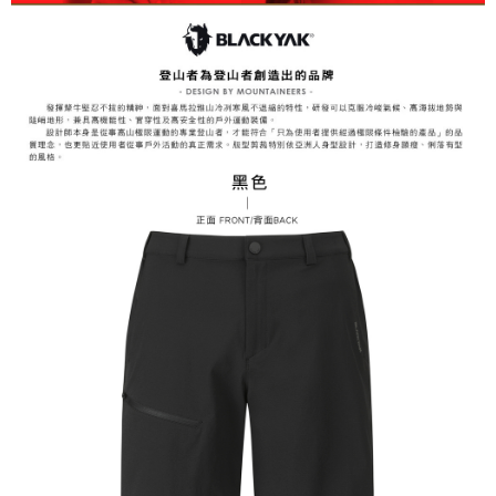
3.完整用戶服務條款，請詳閱以下連結：
https://oppay.tw/userRule
7-11取貨付款
【注意事項】
１．透過由恩沛科技股份有限公司提供之「AFTEE先享後付」服務完成之交
每筆NT$60，滿NT$799(含以上)免運費
易，需依本服務之必要範圍內提供個人資料，並將交易相關給付款項請求債
權轉讓予恩沛科技股份有限公司。
付款後7-11取貨
２．關於個人資料處理事宜，請瀏覽以下網址：
每筆NT$60，滿NT$799(含以上)免運費
https://aftee.tw/terms/#terms3
３．未成年的使用者請事先徵得法定代理人或監護人之同意方可使用
宅配
「AFTEE先享後付」，若未經同意申辦者引起之損失，本公司不負相關責
任。
每筆NT$70，滿NT$799(含以上)免運費
４．使用「AFTEE先享後付」時，將依據個別帳號之用戶狀況，依本公司即
時審查核予不同之上限額度；若仍有額度不足之情形，本公司將視審查結果
請求用戶進行身份認證。
５．嚴禁一人註冊多個帳號或使用他人資訊註冊。若發現惡意使用之情形，
恩沛科技股份有限公司將有權停止該用戶之使用額度並採取法律行動。