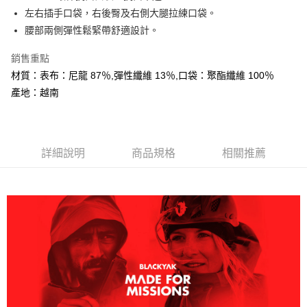
大哥付你分期
左右插手口袋，右後臀及右側大腿拉練口袋。
相關說明
腰部兩側彈性鬆緊帶舒適設計。
【大哥付你分期使用說明】
AFTEE先享後付
1.本服務由台灣大哥大提供，台灣大哥大用戶可立即使用無須另外申請。
銷售重點
2.付款方式選擇「大哥付你分期」，訂單成立後會自動跳轉到大哥付的交易
相關說明
材質：表布：尼龍 87％,彈性纖維 13％,口袋：聚酯纖維 100％
流程，驗證手機門號後，選擇欲分期的期數、繳款截止日，確認付款後即完
【關於「AFTEE先享後付」】
成交易。
產地：越南
ATM付款
AFTEE先享後付是「在收到商品之後才付款」的支付方式。 讓您購物簡單
3.實際核准額度、可分期數及費用金額請依後續交易確認頁面所載為準。
便利好安心！
4.訂單成立30分鐘內，如未前往確認交易或遇審核未通過，訂單將自動取
１．簡單：不需註冊會員、不需綁卡、不需儲值。
運送方式
消。如遇「轉專審核」未通過狀況，表示未達大哥付你分期系統評分，恕無
２．便利：只要手機號碼，簡訊認證，即可結帳。
法說明評估內容。
３．安心：先確認商品／服務後，再付款。
全家取貨付款
詳細說明
商品規格
相關推薦
【繳款方式說明】
1.分期款項不併入電信帳單，「大哥付你分期」於每月結算日後寄送繳費提
每筆NT$60，滿NT$599(含以上)免運費
【「AFTEE先享後付」結帳流程】
醒簡訊。
１．於結帳方式選擇「AFTEE先享後付」後，將跳轉至「AFTEE先享後付」
2.透過簡訊連結打開帳單後，可選擇「超商條碼／台灣大直營門市／銀行轉
付款後全家取貨
結帳頁面，進行簡訊認證並確認金額後，即可完成結帳。
帳／街口支付／iPASS MONEY」等通路繳費。
２．訂單成立數日內，您將收到繳費通知簡訊。
每筆NT$60，滿NT$599(含以上)免運費
３．收到繳費通知簡訊後14天內，點擊此簡訊中的連結，可透過四大超商／
【注意事項】
ATM／網路銀行／等多元方式進行付款，方視為交易完成。
萊爾富取貨付款
1.本服務係由「台灣大哥大股份有限公司」（以下簡稱本公司）所提供，讓
※ 請注意：結帳手續完成當下不需立刻繳費，但若您需要取消訂單，請聯絡
用戶於交易時，得透過本服務購買商品或服務，並由商店將買賣／分期付款
每筆NT$60，滿NT$799(含以上)免運費
購買商品的店家。未經商家同意取消之訂單仍視為有效，需透過AFTEE先享
買賣價金債權讓與本公司後，依約使用本公司帳單繳交帳款。
後付繳納相關費用。
2.基於同意付款使用「大哥付你分期」之契約關係目的，商店將以您的個人
付款後萊爾富取貨
※ 交易是否成功請以「AFTEE先享後付 」之結帳頁面顯示為準，若有關於
資料（包含姓名、電話或地址）提供予台灣大哥大進項蒐集、處理及利用，
是否繳費成功／繳費後需取消欲退款等相關疑問，請聯繫「AFTEE先享後付
每筆NT$60，滿NT$799(含以上)免運費
由本公司與您本人進行分期帳單所需資料之確認、核對及更正。
客戶支援中心」
https://netprotections.freshdesk.com/support/home