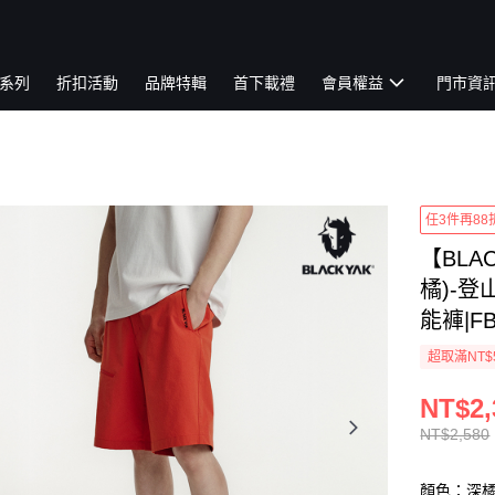
系列
折扣活動
品牌特輯
首下載禮
會員權益
門市資
任3件再88
【BLA
橘)-登
能褲|FB
超取滿NT$
NT$2,
NT$2,580
顏色：深