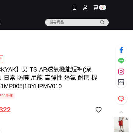
0
訊
折
CKYAK】男 TS-AR透氣機能短褲(深
山 日常 防曬 尼龍 高彈性 透氣 耐磨 機
1MP005|1BYHPMV010
599免運
322
橘