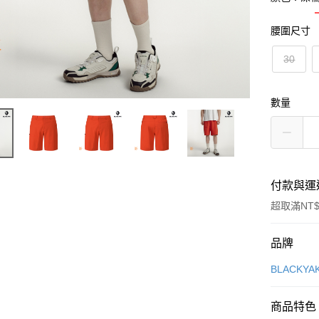
腰圍尺寸
30
數量
付款與運
超取滿NT$
付款方式
品牌
信用卡一
BLACKY
超商取貨
商品特色