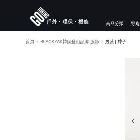
商品分類
野跑
首頁
BLACKYAK韓國登山品牌-服飾
男裝 | 褲子