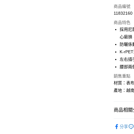
LINE Pay
商品編號
Apple Pay
11832160
商品特色
街口支付
採用尼
悠遊付
心磨損
防曬係
Google Pa
K-rP
全盈+PAY
左右插
腰部兩
大哥付你
相關說明
銷售重點
【大哥付
材質：表布
AFTEE先
1.本服務
產地：越
2.付款方
相關說明
流程，驗
【關於「A
ATM付款
完成交易
AFTEE
3.實際核
便利好安
商品相關分
4.訂單成
１．簡單
消。如遇
２．便利
BLACKY
運送方式
無法說明
３．安心
分享
【繳款方
BLACKY
全家取貨