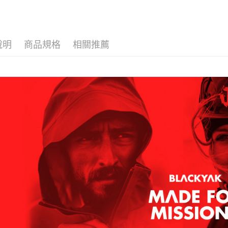
1.分期款
【「AFT
醒簡訊。
每筆NT$6
１．於結帳
2.透過簡
付」結帳
帳／街口支
付款後全
２．訂單
３．收到繳
說明
商品規格
相關推薦
每筆NT$6
【注意事
／ATM／
1.本服務
※ 請注意
萊爾富取
用戶於交
絡購買商品
款買賣價
先享後付
每筆NT$6
2.基於同
※ 交易是
資料（包
是否繳費成
付款後萊
用，由本
付客戶支
每筆NT$6
3.完整用
【注意事
7-11取貨
１．透過由
交易，需
每筆NT$6
求債權轉
２．關於
付款後7-1
https://aft
每筆NT$6
３．未成
「AFTE
宅配
任。
４．使用「
每筆NT$7
即時審查
結果請求