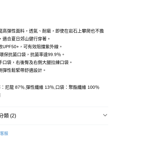
龍高彈性面料，透氣、耐磨，即使在岩石上攀爬也不擔
，適合夏日郊山健行穿著。
數UPF50+，可有效阻擋紫外線。
y
ET環保抗菌口袋，抗菌率達99.9％。
手口袋，右後臀及右側大腿拉練口袋。
側彈性鬆緊帶舒適設計。
分期
你分期使用說明】
：尼龍 87％,彈性纖維 13％,口袋：聚酯纖維 100％
享後付
由台灣大哥大提供，台灣大哥大用戶可立即使用無須另外申請。
南
式選擇「大哥付你分期」，訂單成立後會自動跳轉到大哥付的交易
證手機門號後，選擇欲分期的期數、繳款截止日，確認付款後即
FTEE先享後付」】
。
先享後付是「在收到商品之後才付款」的支付方式。 讓您購物簡單
准額度、可分期數及費用金額請依後續交易確認頁面所載為準。
心！
類 (2)
立30分鐘內，如未前往確認交易或遇審核未通過，訂單將自動取
：不需註冊會員、不需綁卡、不需儲值。
「轉專審核」未通過狀況，表示未達大哥付你分期系統評分，恕
：只要手機號碼，簡訊認證，即可結帳。
AK韓國登山品牌-服飾
男裝 | 褲子
評估內容。
：先確認商品／服務後，再付款。
客服
式說明】
AK 26SS｜春夏新品
▎男裝 | 褲子
付款