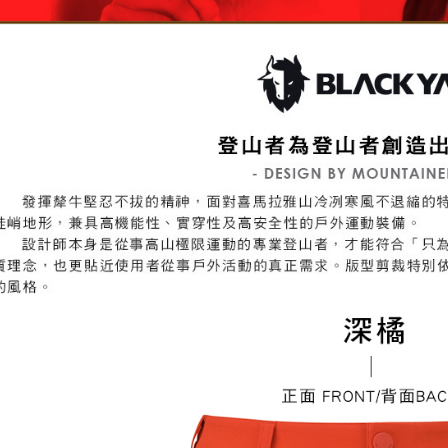
５．嚴禁
形，恩沛
動。