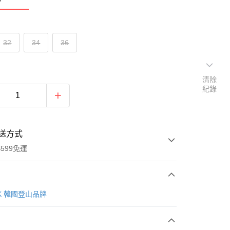
32
34
36
清除
紀錄
送方式
599免運
次付款
AK 韓國登山品牌
付款