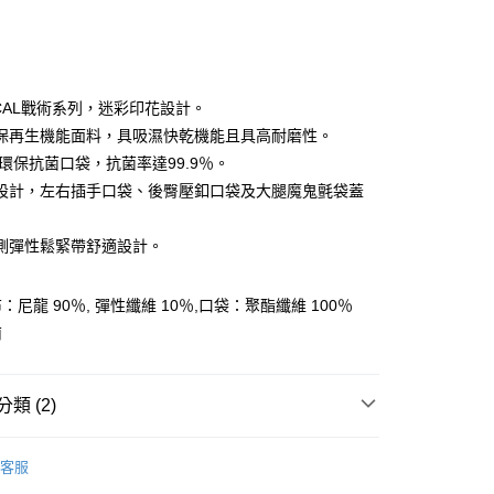
ICAL戰術系列，迷彩印花設計。
保再生機能面料，具吸濕快乾機能且具高耐磨性。
ET環保抗菌口袋，抗菌率達99.9％。
y
設計，左右插手口袋、後臀壓釦口袋及大腿魔鬼氈袋蓋
側彈性鬆緊帶舒適設計。
分期
你分期使用說明】
尼龍 90％, 彈性纖維 10％,口袋：聚酯纖維 100％
享後付
由台灣大哥大提供，台灣大哥大用戶可立即使用無須另外申請。
南
式選擇「大哥付你分期」，訂單成立後會自動跳轉到大哥付的交易
證手機門號後，選擇欲分期的期數、繳款截止日，確認付款後即
FTEE先享後付」】
。
先享後付是「在收到商品之後才付款」的支付方式。 讓您購物簡單
准額度、可分期數及費用金額請依後續交易確認頁面所載為準。
心！
類 (2)
立30分鐘內，如未前往確認交易或遇審核未通過，訂單將自動取
：不需註冊會員、不需綁卡、不需儲值。
「轉專審核」未通過狀況，表示未達大哥付你分期系統評分，恕
：只要手機號碼，簡訊認證，即可結帳。
AK韓國登山品牌-服飾
男裝 | 褲子
評估內容。
：先確認商品／服務後，再付款。
客服
式說明】
AK 26SS｜春夏新品
▎男裝 | 褲子
付款