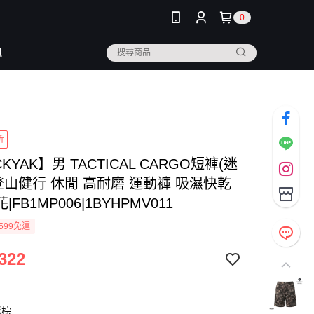
0
訊
折
CKYAK】男 TACTICAL CARGO短褲(迷
登山健行 休閒 高耐磨 運動褲 吸濕快乾
FB1MP006|1BYHPMV011
599免運
322
彩棕