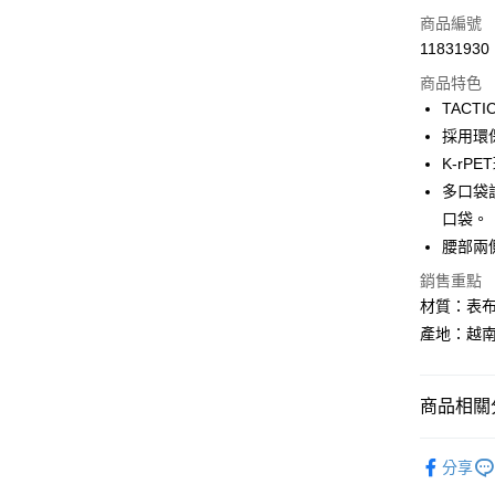
LINE Pay
商品編號
Apple Pay
11831930
商品特色
街口支付
TACT
悠遊付
採用環
K-rP
Google Pa
多口袋
全盈+PAY
口袋。
腰部兩
大哥付你
相關說明
銷售重點
【大哥付
材質：表布：
AFTEE先
1.本服務
產地：越
2.付款方
相關說明
流程，驗
【關於「A
ATM付款
完成交易
AFTEE
3.實際核
便利好安
商品相關分
4.訂單成
１．簡單
消。如遇
２．便利
BLACKY
運送方式
無法說明
３．安心
分享
【繳款方
BLACKY
全家取貨