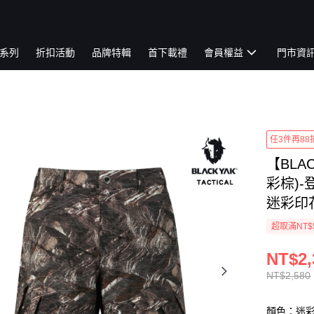
系列
折扣活動
品牌特輯
首下載禮
會員權益
門市資
任3件再88
【BLA
彩棕)-
迷彩印花|
超取滿NT$
NT$2,
NT$2,580
顏色：迷