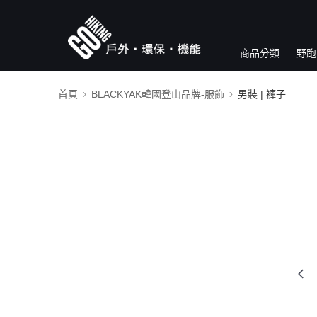
商品分類
野跑
首頁
BLACKYAK韓國登山品牌-服飾
男裝 | 褲子