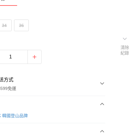
34
36
清除
紀錄
送方式
599免運
次付款
AK 韓國登山品牌
付款