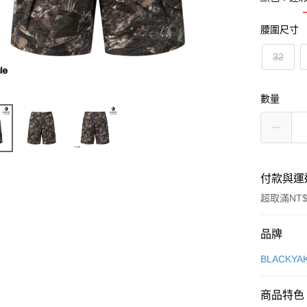
腰圍尺寸
32
數量
付款與運
超取滿NT$
付款方式
品牌
信用卡一
BLACKY
超商取貨
商品特色