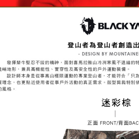
５．嚴禁
形，恩沛
動。