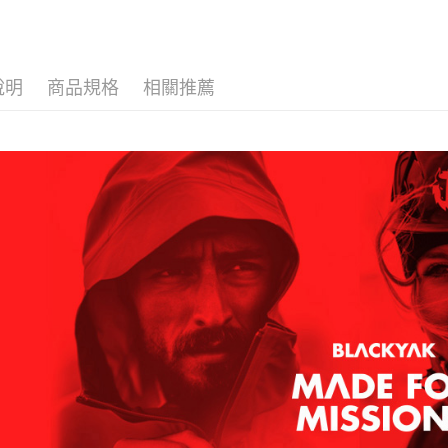
1.分期款
【「AFT
醒簡訊。
每筆NT$6
１．於結帳
2.透過簡
付」結帳
帳／街口支
付款後全
２．訂單
３．收到繳
說明
商品規格
相關推薦
每筆NT$6
【注意事
／ATM／
1.本服務
※ 請注意
萊爾富取
用戶於交
絡購買商品
款買賣價
先享後付
每筆NT$6
2.基於同
※ 交易是
資料（包
是否繳費成
付款後萊
用，由本
付客戶支
每筆NT$6
3.完整用
【注意事
7-11取貨
１．透過由
交易，需
每筆NT$6
求債權轉
２．關於
付款後7-1
https://aft
每筆NT$6
３．未成
「AFTE
宅配
任。
４．使用「
每筆NT$7
即時審查
結果請求