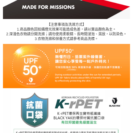
【注意事項及洗滌方式】
1.商品顏色因拍攝燈光效果可能造成色差，請以實品顏色為主。
2.深淺色衣物請分開洗滌；請勿使用柔軟精、長時間浸泡、濕放，以防染色。
3.衣物洗滌和保養方式請參考商品洗標。