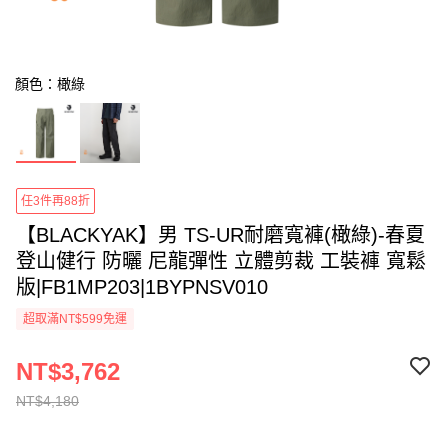
顏色：橄綠
任3件再88折
【BLACKYAK】男 TS-UR耐磨寬褲(橄綠)-春夏
登山健行 防曬 尼龍彈性 立體剪裁 工裝褲 寬鬆
版|FB1MP203|1BYPNSV010
超取滿NT$599免運
NT$3,762
NT$4,180