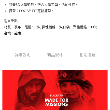
大哥付你分期
膝蓋3D立體剪裁，符合人體工學，活動性佳。
相關說明
褲型：LOOSE FIT寬鬆褲型。
【大哥付你分期使用說明】
AFTEE先享後付
1.本服務由台灣大哥大提供，台灣大哥大用戶可立即使用無須另外申請。
銷售重點
2.付款方式選擇「大哥付你分期」，訂單成立後會自動跳轉到大哥付的交易
相關說明
材質：表布：尼龍 95％, 彈性纖維 5％,口袋：聚酯纖維 100％
流程，驗證手機門號後，選擇欲分期的期數、繳款截止日，確認付款後即完
【關於「AFTEE先享後付」】
成交易。
產地：越南
ATM付款
AFTEE先享後付是「在收到商品之後才付款」的支付方式。 讓您購物簡單
3.實際核准額度、可分期數及費用金額請依後續交易確認頁面所載為準。
便利好安心！
4.訂單成立30分鐘內，如未前往確認交易或遇審核未通過，訂單將自動取
１．簡單：不需註冊會員、不需綁卡、不需儲值。
運送方式
消。如遇「轉專審核」未通過狀況，表示未達大哥付你分期系統評分，恕無
２．便利：只要手機號碼，簡訊認證，即可結帳。
法說明評估內容。
３．安心：先確認商品／服務後，再付款。
全家取貨付款
詳細說明
商品規格
相關推薦
【繳款方式說明】
1.分期款項不併入電信帳單，「大哥付你分期」於每月結算日後寄送繳費提
每筆NT$60，滿NT$599(含以上)免運費
【「AFTEE先享後付」結帳流程】
醒簡訊。
１．於結帳方式選擇「AFTEE先享後付」後，將跳轉至「AFTEE先享後付」
2.透過簡訊連結打開帳單後，可選擇「超商條碼／台灣大直營門市／銀行轉
付款後全家取貨
結帳頁面，進行簡訊認證並確認金額後，即可完成結帳。
帳／街口支付／iPASS MONEY」等通路繳費。
２．訂單成立數日內，您將收到繳費通知簡訊。
每筆NT$60，滿NT$599(含以上)免運費
３．收到繳費通知簡訊後14天內，點擊此簡訊中的連結，可透過四大超商／
【注意事項】
ATM／網路銀行／等多元方式進行付款，方視為交易完成。
萊爾富取貨付款
1.本服務係由「台灣大哥大股份有限公司」（以下簡稱本公司）所提供，讓
※ 請注意：結帳手續完成當下不需立刻繳費，但若您需要取消訂單，請聯絡
用戶於交易時，得透過本服務購買商品或服務，並由商店將買賣／分期付款
每筆NT$60，滿NT$799(含以上)免運費
購買商品的店家。未經商家同意取消之訂單仍視為有效，需透過AFTEE先享
買賣價金債權讓與本公司後，依約使用本公司帳單繳交帳款。
後付繳納相關費用。
2.基於同意付款使用「大哥付你分期」之契約關係目的，商店將以您的個人
付款後萊爾富取貨
※ 交易是否成功請以「AFTEE先享後付 」之結帳頁面顯示為準，若有關於
資料（包含姓名、電話或地址）提供予台灣大哥大進項蒐集、處理及利用，
是否繳費成功／繳費後需取消欲退款等相關疑問，請聯繫「AFTEE先享後付
每筆NT$60，滿NT$799(含以上)免運費
由本公司與您本人進行分期帳單所需資料之確認、核對及更正。
客戶支援中心」
https://netprotections.freshdesk.com/support/home