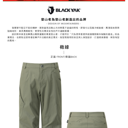
3.完整用戶服務條款，請詳閱以下連結：
https://oppay.tw/userRule
7-11取貨付款
【注意事項】
１．透過由恩沛科技股份有限公司提供之「AFTEE先享後付」服務完成之交
每筆NT$60，滿NT$799(含以上)免運費
易，需依本服務之必要範圍內提供個人資料，並將交易相關給付款項請求債
權轉讓予恩沛科技股份有限公司。
付款後7-11取貨
２．關於個人資料處理事宜，請瀏覽以下網址：
每筆NT$60，滿NT$799(含以上)免運費
https://aftee.tw/terms/#terms3
３．未成年的使用者請事先徵得法定代理人或監護人之同意方可使用
宅配
「AFTEE先享後付」，若未經同意申辦者引起之損失，本公司不負相關責
任。
每筆NT$70，滿NT$799(含以上)免運費
４．使用「AFTEE先享後付」時，將依據個別帳號之用戶狀況，依本公司即
時審查核予不同之上限額度；若仍有額度不足之情形，本公司將視審查結果
請求用戶進行身份認證。
５．嚴禁一人註冊多個帳號或使用他人資訊註冊。若發現惡意使用之情形，
恩沛科技股份有限公司將有權停止該用戶之使用額度並採取法律行動。