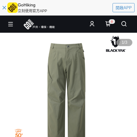
GoHiking
開啟APP
立刻使用官方APP
0
1
/
3