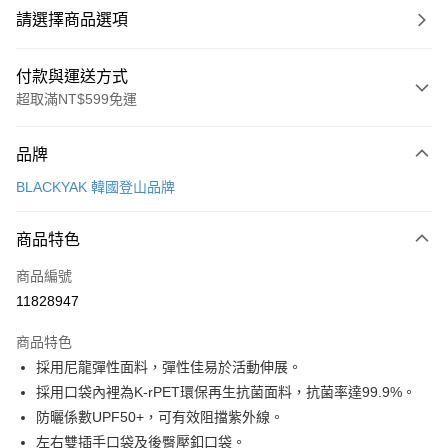
請選擇商品選項
付款與運送方式
超取滿NT$599免運
付款方式
品牌
信用卡一次付款
BLACKYAK 韓國登山品牌
超商取貨付款
商品特色
LINE Pay
商品編號
Apple Pay
11828947
街口支付
商品特色
悠遊付
採用尼龍彈性面料，彈性佳易於活動伸展。
Google Pay
採用口袋內裡為K-rPET環保再生抗菌面料，抗菌率達99.9%。
防曬係數UPF50+，可有效阻擋紫外線。
全盈+PAY
左右雙插手口袋及後臀壓釦口袋。