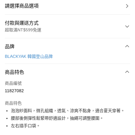
請選擇商品選項
付款與運送方式
超取滿NT$599免運
付款方式
品牌
信用卡一次付款
BLACKYAK 韓國登山品牌
超商取貨付款
商品特色
LINE Pay
商品編號
Apple Pay
11827082
街口支付
商品特色
悠遊付
泡泡紗面料，微孔組織，透氣、涼爽不黏身，適合夏天穿著。
Google Pay
腰部後側彈性鬆緊帶舒適設計，抽繩可調整腰圍。
左右插手口袋。
全盈+PAY