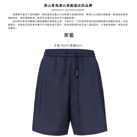
3.完整用戶服務條款，請詳閱以下連結：
https://oppay.tw/userRule
7-11取貨付款
【注意事項】
１．透過由恩沛科技股份有限公司提供之「AFTEE先享後付」服務完成之交
每筆NT$60，滿NT$799(含以上)免運費
易，需依本服務之必要範圍內提供個人資料，並將交易相關給付款項請求債
權轉讓予恩沛科技股份有限公司。
付款後7-11取貨
２．關於個人資料處理事宜，請瀏覽以下網址：
每筆NT$60，滿NT$799(含以上)免運費
https://aftee.tw/terms/#terms3
３．未成年的使用者請事先徵得法定代理人或監護人之同意方可使用
宅配
「AFTEE先享後付」，若未經同意申辦者引起之損失，本公司不負相關責
任。
每筆NT$70，滿NT$799(含以上)免運費
４．使用「AFTEE先享後付」時，將依據個別帳號之用戶狀況，依本公司即
時審查核予不同之上限額度；若仍有額度不足之情形，本公司將視審查結果
請求用戶進行身份認證。
５．嚴禁一人註冊多個帳號或使用他人資訊註冊。若發現惡意使用之情形，
恩沛科技股份有限公司將有權停止該用戶之使用額度並採取法律行動。