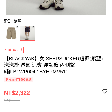
顏色：紫藍
任3件再88折
【BLACKYAK】女 SEERSUCKER短褲(紫藍)-
泡泡紗 透氣 涼爽 運動褲 內側繫
繩|FB1WP004|1BYHPMV511
超取滿NT$599免運
NT$2,322
NT$2,580