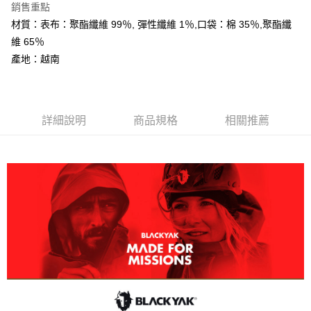
銷售重點
大哥付你分期
材質：表布：聚酯纖維 99％, 彈性纖維 1％,口袋：棉 35％,聚酯纖
相關說明
維 65％
【大哥付你分期使用說明】
AFTEE先享後付
1.本服務由台灣大哥大提供，台灣大哥大用戶可立即使用無須另外申請。
產地：越南
2.付款方式選擇「大哥付你分期」，訂單成立後會自動跳轉到大哥付的交易
相關說明
流程，驗證手機門號後，選擇欲分期的期數、繳款截止日，確認付款後即完
【關於「AFTEE先享後付」】
成交易。
ATM付款
AFTEE先享後付是「在收到商品之後才付款」的支付方式。 讓您購物簡單
3.實際核准額度、可分期數及費用金額請依後續交易確認頁面所載為準。
便利好安心！
4.訂單成立30分鐘內，如未前往確認交易或遇審核未通過，訂單將自動取
詳細說明
商品規格
相關推薦
１．簡單：不需註冊會員、不需綁卡、不需儲值。
運送方式
消。如遇「轉專審核」未通過狀況，表示未達大哥付你分期系統評分，恕無
２．便利：只要手機號碼，簡訊認證，即可結帳。
法說明評估內容。
３．安心：先確認商品／服務後，再付款。
全家取貨付款
【繳款方式說明】
1.分期款項不併入電信帳單，「大哥付你分期」於每月結算日後寄送繳費提
每筆NT$60，滿NT$599(含以上)免運費
【「AFTEE先享後付」結帳流程】
醒簡訊。
１．於結帳方式選擇「AFTEE先享後付」後，將跳轉至「AFTEE先享後付」
2.透過簡訊連結打開帳單後，可選擇「超商條碼／台灣大直營門市／銀行轉
付款後全家取貨
結帳頁面，進行簡訊認證並確認金額後，即可完成結帳。
帳／街口支付／iPASS MONEY」等通路繳費。
２．訂單成立數日內，您將收到繳費通知簡訊。
每筆NT$60，滿NT$599(含以上)免運費
３．收到繳費通知簡訊後14天內，點擊此簡訊中的連結，可透過四大超商／
【注意事項】
ATM／網路銀行／等多元方式進行付款，方視為交易完成。
萊爾富取貨付款
1.本服務係由「台灣大哥大股份有限公司」（以下簡稱本公司）所提供，讓
※ 請注意：結帳手續完成當下不需立刻繳費，但若您需要取消訂單，請聯絡
用戶於交易時，得透過本服務購買商品或服務，並由商店將買賣／分期付款
每筆NT$60，滿NT$799(含以上)免運費
購買商品的店家。未經商家同意取消之訂單仍視為有效，需透過AFTEE先享
買賣價金債權讓與本公司後，依約使用本公司帳單繳交帳款。
後付繳納相關費用。
2.基於同意付款使用「大哥付你分期」之契約關係目的，商店將以您的個人
付款後萊爾富取貨
※ 交易是否成功請以「AFTEE先享後付 」之結帳頁面顯示為準，若有關於
資料（包含姓名、電話或地址）提供予台灣大哥大進項蒐集、處理及利用，
是否繳費成功／繳費後需取消欲退款等相關疑問，請聯繫「AFTEE先享後付
每筆NT$60，滿NT$799(含以上)免運費
由本公司與您本人進行分期帳單所需資料之確認、核對及更正。
客戶支援中心」
https://netprotections.freshdesk.com/support/home