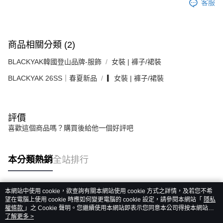
客服
商品相關分類 (2)
BLACKYAK韓國登山品牌-服飾
女裝 | 褲子/裙裝
BLACKYAK 26SS｜春夏新品
▎女裝 | 褲子/裙裝
評價
喜歡這個商品嗎？購買後給他一個好評吧
本分類熱銷
全站排行
本網站中使用 cookie，欲查詢有關本網站使用 cookie 方式之詳情，及若您不希
熱門標籤
望在電腦上使用 cookie 時應如何變更電腦的 cookie 設定，請參閱本網站「
隱私
權條款
」之 Cookie 聲明。您繼續使用本網站即表示您同意本公司得按本網站使
用條款之 Cookie 聲明使用 cookie。
了解更多 >