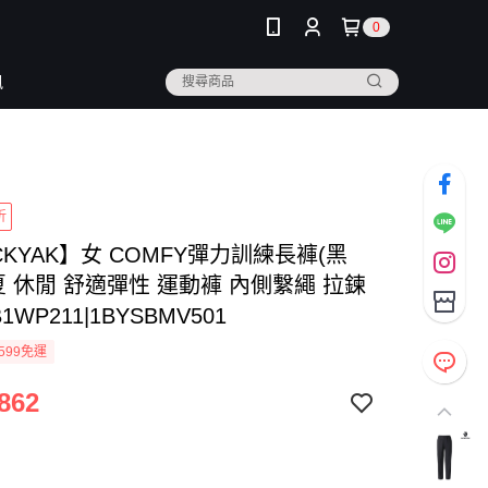
0
訊
折
CKYAK】女 COMFY彈力訓練長褲(黑
夏 休閒 舒適彈性 運動褲 內側繫繩 拉鍊
1WP211|1BYSBMV501
599免運
862