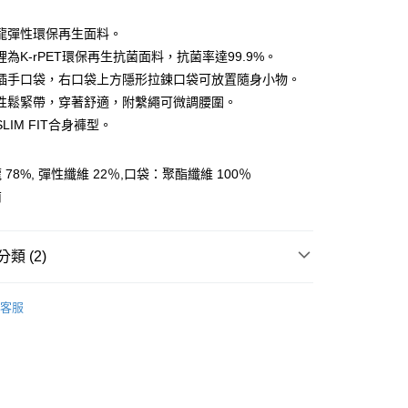
龍彈性環保再生面料。
為K-rPET環保再生抗菌面料，抗菌率達99.9%。
插手口袋，右口袋上方隱形拉鍊口袋可放置隨身小物。
y
性鬆緊帶，穿著舒適，附繫繩可微調腰圍。
LIM FIT合身褲型。
分期
78%, 彈性纖維 22％,口袋：聚酯纖維 100％
你分期使用說明】
南
享後付
由台灣大哥大提供，台灣大哥大用戶可立即使用無須另外申請。
式選擇「大哥付你分期」，訂單成立後會自動跳轉到大哥付的交易
證手機門號後，選擇欲分期的期數、繳款截止日，確認付款後即
FTEE先享後付」】
。
類 (2)
先享後付是「在收到商品之後才付款」的支付方式。 讓您購物簡單
准額度、可分期數及費用金額請依後續交易確認頁面所載為準。
心！
立30分鐘內，如未前往確認交易或遇審核未通過，訂單將自動取
AK韓國登山品牌-服飾
：不需註冊會員、不需綁卡、不需儲值。
女裝 | 褲子/裙裝
「轉專審核」未通過狀況，表示未達大哥付你分期系統評分，恕
客服
：只要手機號碼，簡訊認證，即可結帳。
評估內容。
AK 26SS｜春夏新品
▎女裝 | 褲子/裙裝
：先確認商品／服務後，再付款。
式說明】
付款
項不併入電信帳單，「大哥付你分期」於每月結算日後寄送繳費提
EE先享後付」結帳流程】
0，滿NT$599(含以上)免運費
方式選擇「AFTEE先享後付」後，將跳轉至「AFTEE先享後
訊連結打開帳單後，可選擇「超商條碼／台灣大直營門市／銀行轉
頁面，進行簡訊認證並確認金額後，即可完成結帳。
付／iPASS MONEY」等通路繳費。
家取貨
成立數日內，您將收到繳費通知簡訊。