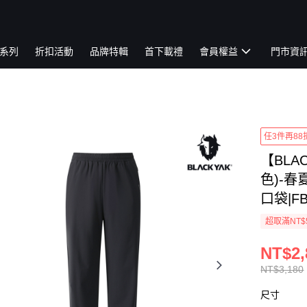
系列
折扣活動
品牌特輯
首下載禮
會員權益
門市資
任3件再88
【BLA
色)-春
口袋|FB
超取滿NT$
NT$2,
NT$3,180
尺寸