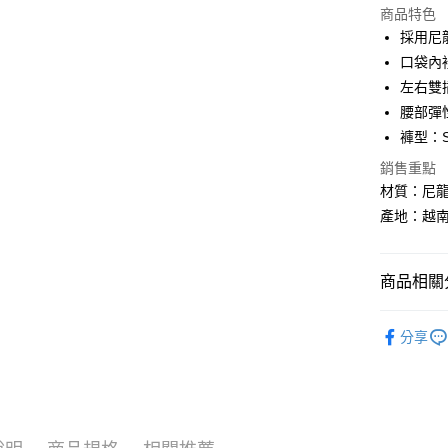
商品特色
街口支付
採用尼
悠遊付
口袋內裡
左右雙
Google Pa
腰部彈
全盈+PAY
褲型：S
大哥付你
銷售重點
相關說明
材質：尼龍 
【大哥付
產地：越
AFTEE先
1.本服務
2.付款方
相關說明
流程，驗
【關於「A
ATM付款
完成交易
商品相關分
AFTEE
3.實際核
便利好安
4.訂單成
BLACKY
１．簡單
消。如遇
分享
２．便利
運送方式
無法說明
BLACKY
３．安心
【繳款方
全家取貨
1.分期款
【「AFT
醒簡訊。
每筆NT$6
１．於結帳
2.透過簡
付」結帳
帳／街口支
付款後全
２．訂單