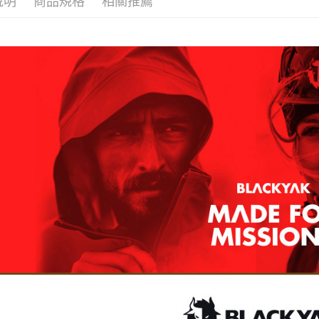
說明
商品規格
相關推薦
３．收到繳
每筆NT$6
【注意事
／ATM／
1.本服務
※ 請注意
萊爾富取
用戶於交
絡購買商品
款買賣價
先享後付
每筆NT$6
2.基於同
※ 交易是
資料（包
是否繳費成
付款後萊
用，由本
付客戶支
每筆NT$6
3.完整用
【注意事
7-11取貨
１．透過由
交易，需
每筆NT$6
求債權轉
２．關於
付款後7-1
https://aft
每筆NT$6
３．未成
「AFTE
宅配
任。
４．使用「
每筆NT$7
即時審查
結果請求
５．嚴禁
形，恩沛
動。