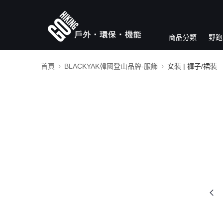
商品分類
野跑
首頁
BLACKYAK韓國登山品牌-服飾
女裝 | 褲子/裙裝