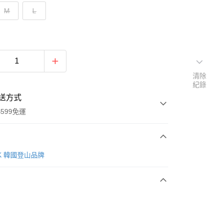
M
L
清除
紀錄
送方式
599免運
次付款
AK 韓國登山品牌
付款