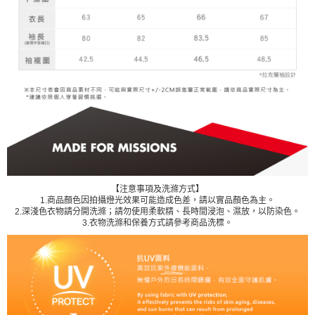
【注意事項及洗滌方式】
1.商品顏色因拍攝燈光效果可能造成色差，請以實品顏色為主。
2.深淺色衣物請分開洗滌；請勿使用柔軟精、長時間浸泡、濕放，以防染色。
3.衣物洗滌和保養方式請參考商品洗標。