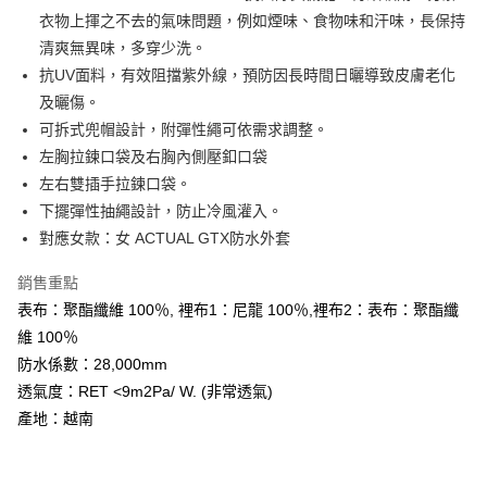
大哥付你分期
衣物上揮之不去的氣味問題，例如煙味、食物味和汗味，長保持
相關說明
清爽無異味，多穿少洗。
【大哥付你分期使用說明】
抗UV面料，有效阻擋紫外線，預防因長時間日曬導致皮膚老化
AFTEE先享後付
1.本服務由台灣大哥大提供，台灣大哥大用戶可立即使用無須另外申請。
及曬傷。
2.付款方式選擇「大哥付你分期」，訂單成立後會自動跳轉到大哥付的交易
相關說明
流程，驗證手機門號後，選擇欲分期的期數、繳款截止日，確認付款後即完
可拆式兜帽設計，附彈性繩可依需求調整。
【關於「AFTEE先享後付」】
成交易。
ATM付款
AFTEE先享後付是「在收到商品之後才付款」的支付方式。 讓您購物簡單
左胸拉鍊口袋及右胸內側壓釦口袋
3.實際核准額度、可分期數及費用金額請依後續交易確認頁面所載為準。
便利好安心！
左右雙插手拉鍊口袋。
4.訂單成立30分鐘內，如未前往確認交易或遇審核未通過，訂單將自動取
１．簡單：不需註冊會員、不需綁卡、不需儲值。
運送方式
消。如遇「轉專審核」未通過狀況，表示未達大哥付你分期系統評分，恕無
下擺彈性抽繩設計，防止冷風灌入。
２．便利：只要手機號碼，簡訊認證，即可結帳。
法說明評估內容。
３．安心：先確認商品／服務後，再付款。
對應女款：女 ACTUAL GTX防水外套
全家取貨付款
【繳款方式說明】
1.分期款項不併入電信帳單，「大哥付你分期」於每月結算日後寄送繳費提
每筆NT$60，滿NT$599(含以上)免運費
【「AFTEE先享後付」結帳流程】
銷售重點
醒簡訊。
１．於結帳方式選擇「AFTEE先享後付」後，將跳轉至「AFTEE先享後付」
2.透過簡訊連結打開帳單後，可選擇「超商條碼／台灣大直營門市／銀行轉
付款後全家取貨
表布：聚酯纖維 100％, 裡布1：尼龍 100％,裡布2：表布：聚酯纖
結帳頁面，進行簡訊認證並確認金額後，即可完成結帳。
帳／街口支付／iPASS MONEY」等通路繳費。
２．訂單成立數日內，您將收到繳費通知簡訊。
維 100％
每筆NT$60，滿NT$599(含以上)免運費
３．收到繳費通知簡訊後14天內，點擊此簡訊中的連結，可透過四大超商／
【注意事項】
防水係數：28,000mm
ATM／網路銀行／等多元方式進行付款，方視為交易完成。
萊爾富取貨付款
1.本服務係由「台灣大哥大股份有限公司」（以下簡稱本公司）所提供，讓
※ 請注意：結帳手續完成當下不需立刻繳費，但若您需要取消訂單，請聯絡
透氣度：RET <9m2Pa/ W. (非常透氣)
用戶於交易時，得透過本服務購買商品或服務，並由商店將買賣／分期付款
每筆NT$60，滿NT$799(含以上)免運費
購買商品的店家。未經商家同意取消之訂單仍視為有效，需透過AFTEE先享
產地：越南
買賣價金債權讓與本公司後，依約使用本公司帳單繳交帳款。
後付繳納相關費用。
2.基於同意付款使用「大哥付你分期」之契約關係目的，商店將以您的個人
付款後萊爾富取貨
※ 交易是否成功請以「AFTEE先享後付 」之結帳頁面顯示為準，若有關於
資料（包含姓名、電話或地址）提供予台灣大哥大進項蒐集、處理及利用，
是否繳費成功／繳費後需取消欲退款等相關疑問，請聯繫「AFTEE先享後付
每筆NT$60，滿NT$799(含以上)免運費
由本公司與您本人進行分期帳單所需資料之確認、核對及更正。
客戶支援中心」
https://netprotections.freshdesk.com/support/home