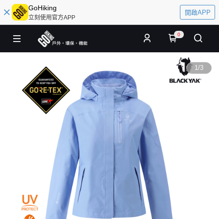
GoHiking
開啟APP
立刻使用官方APP
0
1
/
3