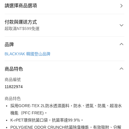
請選擇商品選項
付款與運送方式
超取滿NT$599免運
付款方式
品牌
信用卡一次付款
BLACKYAK 韓國登山品牌
超商取貨付款
商品特色
LINE Pay
商品編號
Apple Pay
11822974
街口支付
商品特色
悠遊付
採用GORE-TEX 2L防水透濕面料，防水、透氣、防風、超潑水
Google Pay
機能（PFC FREE)。
K-rPET環保抗菌口袋，抗菌率達99.9％。
全盈+PAY
POLYGIENE ODOR CRUNCH抗菌除臭機能，有效吸附、分解