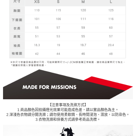
【注意事項及洗滌方式】
1.商品顏色因拍攝燈光效果可能造成色差，請以實品顏色為主。
2.深淺色衣物請分開洗滌；請勿使用柔軟精、長時間浸泡、濕放，以防染色。
3.衣物洗滌和保養方式請參考商品洗標。