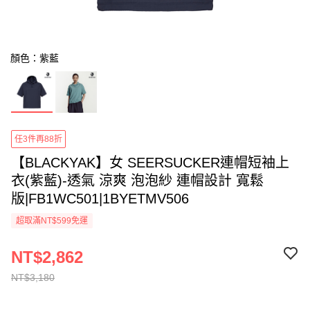
顏色：紫藍
任3件再88折
【BLACKYAK】女 SEERSUCKER連帽短袖上
衣(紫藍)-透氣 涼爽 泡泡紗 連帽設計 寬鬆
版|FB1WC501|1BYETMV506
超取滿NT$599免運
NT$2,862
NT$3,180