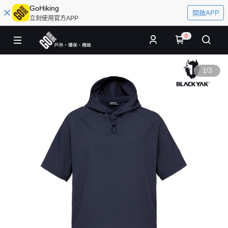
GoHiking
開啟APP
立刻使用官方APP
0
1
/
3