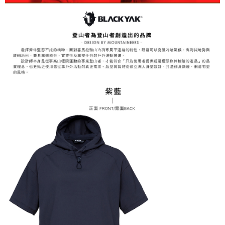
3.完整用戶服務條款，請詳閱以下連結：
https://oppay.tw/userRule
7-11取貨付款
【注意事項】
１．透過由恩沛科技股份有限公司提供之「AFTEE先享後付」服務完成之交
每筆NT$60，滿NT$799(含以上)免運費
易，需依本服務之必要範圍內提供個人資料，並將交易相關給付款項請求債
權轉讓予恩沛科技股份有限公司。
付款後7-11取貨
２．關於個人資料處理事宜，請瀏覽以下網址：
每筆NT$60，滿NT$799(含以上)免運費
https://aftee.tw/terms/#terms3
３．未成年的使用者請事先徵得法定代理人或監護人之同意方可使用
宅配
「AFTEE先享後付」，若未經同意申辦者引起之損失，本公司不負相關責
任。
每筆NT$70，滿NT$799(含以上)免運費
４．使用「AFTEE先享後付」時，將依據個別帳號之用戶狀況，依本公司即
時審查核予不同之上限額度；若仍有額度不足之情形，本公司將視審查結果
請求用戶進行身份認證。
５．嚴禁一人註冊多個帳號或使用他人資訊註冊。若發現惡意使用之情形，
恩沛科技股份有限公司將有權停止該用戶之使用額度並採取法律行動。