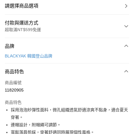
請選擇商品選項
付款與運送方式
超取滿NT$599免運
付款方式
品牌
信用卡一次付款
BLACKYAK 韓國登山品牌
超商取貨付款
商品特色
LINE Pay
商品編號
Apple Pay
11820905
街口支付
商品特色
悠遊付
採用泡泡紗彈性面料，微孔組織透氣舒適涼爽不黏身，適合夏天
Google Pay
穿著。
連帽設計，附帽繩可調節。
全盈+PAY
寬鬆落肩剪綵，穿著舒適同時展現個性風格。