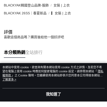
BLACKYAK韓國登山品牌-服飾
女裝 | 上衣
BLACKYAK 26SS｜春夏新品
▎女裝 | 上衣
評價
喜歡這個商品嗎？購買後給他一個好評吧
本分類熱銷
全站排行
本網站中使用 cookie，欲查詢有關本網站使用 cookie 方式之詳情，及若您不希
熱門標籤
望在電腦上使用 cookie 時應如何變更電腦的 cookie 設定，請參閱本網站「
隱私
權條款
」之 Cookie 聲明。您繼續使用本網站即表示您同意本公司得按本網站使
用條款之 Cookie 聲明使用 cookie。
了解更多 >
我知道了