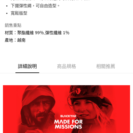
大哥付你分期
下擺彈性繩，可自由造型。
相關說明
寬鬆版型
【大哥付你分期使用說明】
AFTEE先享後付
1.本服務由台灣大哥大提供，台灣大哥大用戶可立即使用無須另外申請。
銷售重點
2.付款方式選擇「大哥付你分期」，訂單成立後會自動跳轉到大哥付的交易
相關說明
材質：聚酯纖維 99％,彈性纖維 1％
流程，驗證手機門號後，選擇欲分期的期數、繳款截止日，確認付款後即完
【關於「AFTEE先享後付」】
成交易。
產地：越南
ATM付款
AFTEE先享後付是「在收到商品之後才付款」的支付方式。 讓您購物簡單
3.實際核准額度、可分期數及費用金額請依後續交易確認頁面所載為準。
便利好安心！
4.訂單成立30分鐘內，如未前往確認交易或遇審核未通過，訂單將自動取
１．簡單：不需註冊會員、不需綁卡、不需儲值。
運送方式
消。如遇「轉專審核」未通過狀況，表示未達大哥付你分期系統評分，恕無
２．便利：只要手機號碼，簡訊認證，即可結帳。
法說明評估內容。
３．安心：先確認商品／服務後，再付款。
全家取貨付款
詳細說明
商品規格
相關推薦
【繳款方式說明】
1.分期款項不併入電信帳單，「大哥付你分期」於每月結算日後寄送繳費提
每筆NT$60，滿NT$599(含以上)免運費
【「AFTEE先享後付」結帳流程】
醒簡訊。
１．於結帳方式選擇「AFTEE先享後付」後，將跳轉至「AFTEE先享後付」
2.透過簡訊連結打開帳單後，可選擇「超商條碼／台灣大直營門市／銀行轉
付款後全家取貨
結帳頁面，進行簡訊認證並確認金額後，即可完成結帳。
帳／街口支付／iPASS MONEY」等通路繳費。
２．訂單成立數日內，您將收到繳費通知簡訊。
每筆NT$60，滿NT$599(含以上)免運費
３．收到繳費通知簡訊後14天內，點擊此簡訊中的連結，可透過四大超商／
【注意事項】
ATM／網路銀行／等多元方式進行付款，方視為交易完成。
萊爾富取貨付款
1.本服務係由「台灣大哥大股份有限公司」（以下簡稱本公司）所提供，讓
※ 請注意：結帳手續完成當下不需立刻繳費，但若您需要取消訂單，請聯絡
用戶於交易時，得透過本服務購買商品或服務，並由商店將買賣／分期付款
每筆NT$60，滿NT$799(含以上)免運費
購買商品的店家。未經商家同意取消之訂單仍視為有效，需透過AFTEE先享
買賣價金債權讓與本公司後，依約使用本公司帳單繳交帳款。
後付繳納相關費用。
2.基於同意付款使用「大哥付你分期」之契約關係目的，商店將以您的個人
付款後萊爾富取貨
※ 交易是否成功請以「AFTEE先享後付 」之結帳頁面顯示為準，若有關於
資料（包含姓名、電話或地址）提供予台灣大哥大進項蒐集、處理及利用，
是否繳費成功／繳費後需取消欲退款等相關疑問，請聯繫「AFTEE先享後付
每筆NT$60，滿NT$799(含以上)免運費
由本公司與您本人進行分期帳單所需資料之確認、核對及更正。
客戶支援中心」
https://netprotections.freshdesk.com/support/home