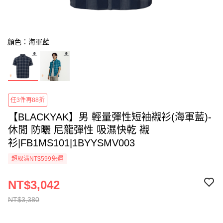
顏色：海軍藍
任3件再88折
【BLACKYAK】男 輕量彈性短袖襯衫(海軍藍)-
休閒 防曬 尼龍彈性 吸濕快乾 襯
衫|FB1MS101|1BYYSMV003
超取滿NT$599免運
NT$3,042
NT$3,380