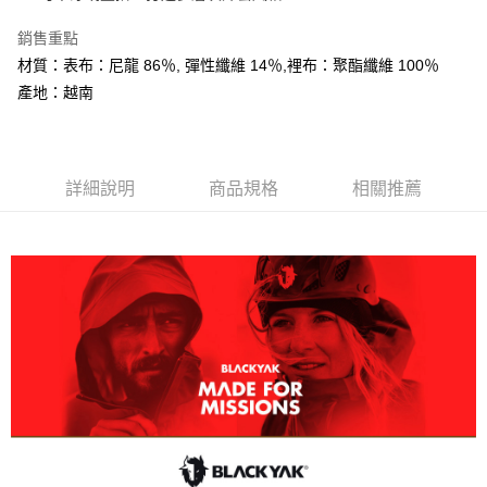
大哥付你分期
銷售重點
相關說明
材質：表布：尼龍 86％, 彈性纖維 14％,裡布：聚酯纖維 100％
【大哥付你分期使用說明】
AFTEE先享後付
1.本服務由台灣大哥大提供，台灣大哥大用戶可立即使用無須另外申請。
產地：越南
2.付款方式選擇「大哥付你分期」，訂單成立後會自動跳轉到大哥付的交易
相關說明
流程，驗證手機門號後，選擇欲分期的期數、繳款截止日，確認付款後即完
【關於「AFTEE先享後付」】
成交易。
ATM付款
AFTEE先享後付是「在收到商品之後才付款」的支付方式。 讓您購物簡單
3.實際核准額度、可分期數及費用金額請依後續交易確認頁面所載為準。
便利好安心！
4.訂單成立30分鐘內，如未前往確認交易或遇審核未通過，訂單將自動取
詳細說明
商品規格
相關推薦
１．簡單：不需註冊會員、不需綁卡、不需儲值。
運送方式
消。如遇「轉專審核」未通過狀況，表示未達大哥付你分期系統評分，恕無
２．便利：只要手機號碼，簡訊認證，即可結帳。
法說明評估內容。
３．安心：先確認商品／服務後，再付款。
全家取貨付款
【繳款方式說明】
1.分期款項不併入電信帳單，「大哥付你分期」於每月結算日後寄送繳費提
每筆NT$60，滿NT$599(含以上)免運費
【「AFTEE先享後付」結帳流程】
醒簡訊。
１．於結帳方式選擇「AFTEE先享後付」後，將跳轉至「AFTEE先享後付」
2.透過簡訊連結打開帳單後，可選擇「超商條碼／台灣大直營門市／銀行轉
付款後全家取貨
結帳頁面，進行簡訊認證並確認金額後，即可完成結帳。
帳／街口支付／iPASS MONEY」等通路繳費。
２．訂單成立數日內，您將收到繳費通知簡訊。
每筆NT$60，滿NT$599(含以上)免運費
３．收到繳費通知簡訊後14天內，點擊此簡訊中的連結，可透過四大超商／
【注意事項】
ATM／網路銀行／等多元方式進行付款，方視為交易完成。
萊爾富取貨付款
1.本服務係由「台灣大哥大股份有限公司」（以下簡稱本公司）所提供，讓
※ 請注意：結帳手續完成當下不需立刻繳費，但若您需要取消訂單，請聯絡
用戶於交易時，得透過本服務購買商品或服務，並由商店將買賣／分期付款
每筆NT$60，滿NT$799(含以上)免運費
購買商品的店家。未經商家同意取消之訂單仍視為有效，需透過AFTEE先享
買賣價金債權讓與本公司後，依約使用本公司帳單繳交帳款。
後付繳納相關費用。
2.基於同意付款使用「大哥付你分期」之契約關係目的，商店將以您的個人
付款後萊爾富取貨
※ 交易是否成功請以「AFTEE先享後付 」之結帳頁面顯示為準，若有關於
資料（包含姓名、電話或地址）提供予台灣大哥大進項蒐集、處理及利用，
是否繳費成功／繳費後需取消欲退款等相關疑問，請聯繫「AFTEE先享後付
每筆NT$60，滿NT$799(含以上)免運費
由本公司與您本人進行分期帳單所需資料之確認、核對及更正。
客戶支援中心」
https://netprotections.freshdesk.com/support/home