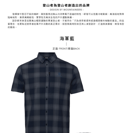
3.完整用戶服務條款，請詳閱以下連結：
https://oppay.tw/userRule
7-11取貨付款
【注意事項】
１．透過由恩沛科技股份有限公司提供之「AFTEE先享後付」服務完成之交
每筆NT$60，滿NT$799(含以上)免運費
易，需依本服務之必要範圍內提供個人資料，並將交易相關給付款項請求債
權轉讓予恩沛科技股份有限公司。
付款後7-11取貨
２．關於個人資料處理事宜，請瀏覽以下網址：
每筆NT$60，滿NT$799(含以上)免運費
https://aftee.tw/terms/#terms3
３．未成年的使用者請事先徵得法定代理人或監護人之同意方可使用
宅配
「AFTEE先享後付」，若未經同意申辦者引起之損失，本公司不負相關責
任。
每筆NT$70，滿NT$799(含以上)免運費
４．使用「AFTEE先享後付」時，將依據個別帳號之用戶狀況，依本公司即
時審查核予不同之上限額度；若仍有額度不足之情形，本公司將視審查結果
請求用戶進行身份認證。
５．嚴禁一人註冊多個帳號或使用他人資訊註冊。若發現惡意使用之情形，
恩沛科技股份有限公司將有權停止該用戶之使用額度並採取法律行動。