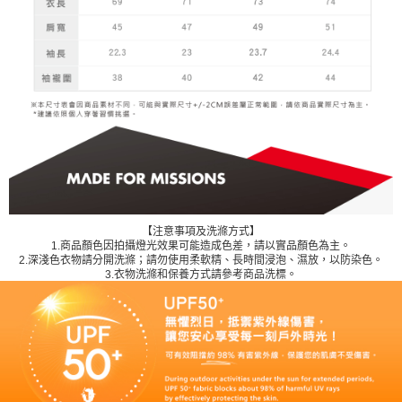
【注意事項及洗滌方式】
1.商品顏色因拍攝燈光效果可能造成色差，請以實品顏色為主。
2.深淺色衣物請分開洗滌；請勿使用柔軟精、長時間浸泡、濕放，以防染色。
3.衣物洗滌和保養方式請參考商品洗標。