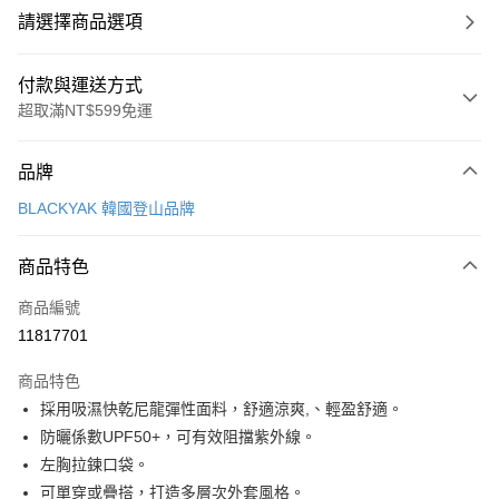
請選擇商品選項
付款與運送方式
超取滿NT$599免運
付款方式
品牌
信用卡一次付款
BLACKYAK 韓國登山品牌
超商取貨付款
商品特色
LINE Pay
商品編號
Apple Pay
11817701
街口支付
商品特色
悠遊付
採用吸濕快乾尼龍彈性面料，舒適涼爽,、輕盈舒適。
Google Pay
防曬係數UPF50+，可有效阻擋紫外線。
左胸拉鍊口袋。
全盈+PAY
可單穿或疊搭，打造多層次外套風格。