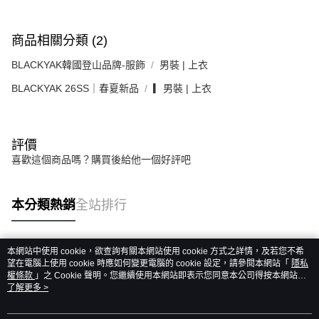
商品相關分類 (2)
BLACKYAK韓國登山品牌-服飾
男裝 | 上衣
BLACKYAK 26SS｜春夏新品
▎男裝 | 上衣
評價
喜歡這個商品嗎？購買後給他一個好評吧
本分類熱銷
全站排行
本網站中使用 cookie，欲查詢有關本網站使用 cookie 方式之詳情，及若您不希
熱門標籤
望在電腦上使用 cookie 時應如何變更電腦的 cookie 設定，請參閱本網站「
隱私
權條款
」之 Cookie 聲明。您繼續使用本網站即表示您同意本公司得按本網站使
用條款之 Cookie 聲明使用 cookie。
了解更多 >