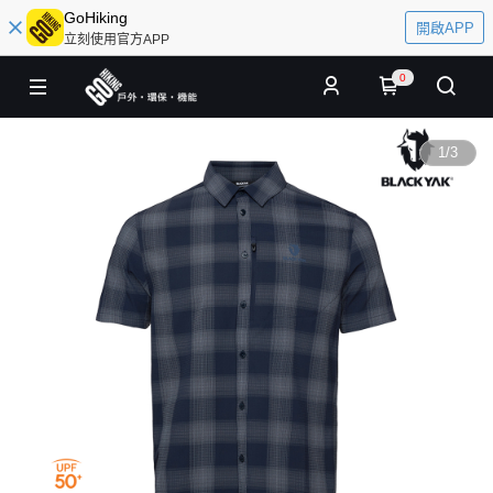
GoHiking
開啟APP
立刻使用官方APP
0
1
/
3