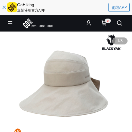
GoHiking
開啟APP
立刻使用官方APP
0
1
/
3