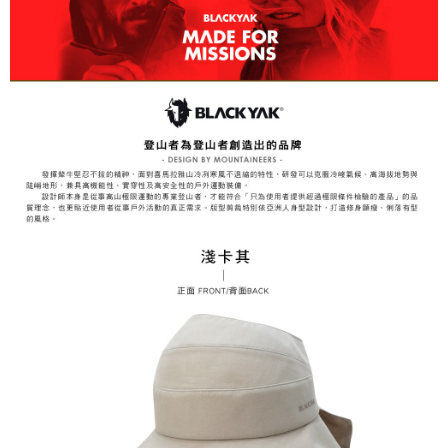
3.完整用戶服務條款，請詳閱以下連結：
https://oppay.tw/userRule
7-11取貨付款
【注意事項】
１．透過由恩沛科技股份有限公司提供之「AFTEE先享後付」服務完成之交
每筆NT$60，滿NT$799(含以上)免運費
易，需依本服務之必要範圍內提供個人資料，並將交易相關給付款項請求債
權轉讓予恩沛科技股份有限公司。
付款後7-11取貨
２．關於個人資料處理事宜，請瀏覽以下網址：
每筆NT$60，滿NT$799(含以上)免運費
https://aftee.tw/terms/#terms3
３．未成年的使用者請事先徵得法定代理人或監護人之同意方可使用
宅配
「AFTEE先享後付」，若未經同意申辦者引起之損失，本公司不負相關責
任。
每筆NT$70，滿NT$799(含以上)免運費
４．使用「AFTEE先享後付」時，將依據個別帳號之用戶狀況，依本公司即
時審查核予不同之上限額度；若仍有額度不足之情形，本公司將視審查結果
請求用戶進行身份認證。
５．嚴禁一人註冊多個帳號或使用他人資訊註冊。若發現惡意使用之情形，
恩沛科技股份有限公司將有權停止該用戶之使用額度並採取法律行動。