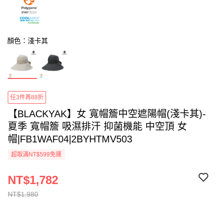
顏色：淺卡其
任3件再88折
【BLACKYAK】女 寬帽簷中空遮陽帽(淺卡其)-
夏季 寬帽簷 吸濕排汗 抑菌機能 中空頂 女
帽|FB1WAF04|2BYHTMV503
超取滿NT$599免運
NT$1,782
NT$1,980