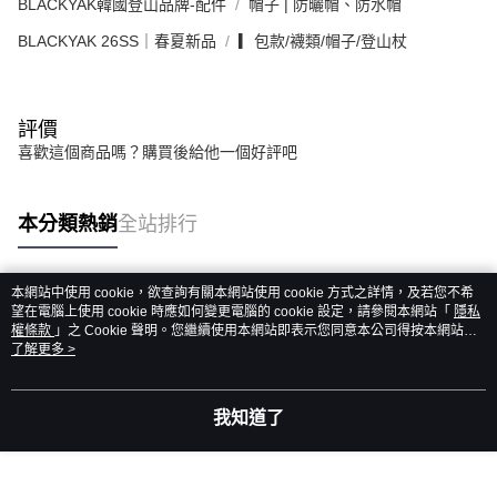
BLACKYAK韓國登山品牌-配件
帽子 | 防曬帽、防水帽
BLACKYAK 26SS｜春夏新品
▎包款/襪類/帽子/登山杖
評價
喜歡這個商品嗎？購買後給他一個好評吧
本分類熱銷
全站排行
本網站中使用 cookie，欲查詢有關本網站使用 cookie 方式之詳情，及若您不希
熱門標籤
望在電腦上使用 cookie 時應如何變更電腦的 cookie 設定，請參閱本網站「
隱私
權條款
」之 Cookie 聲明。您繼續使用本網站即表示您同意本公司得按本網站使
用條款之 Cookie 聲明使用 cookie。
了解更多 >
我知道了