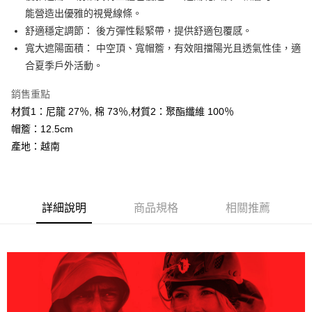
大哥付你分期
能營造出優雅的視覺線條。
相關說明
舒適穩定調節： 後方彈性鬆緊帶，提供舒適包覆感。
【大哥付你分期使用說明】
寬大遮陽面積： 中空頂、寬帽簷，有效阻擋陽光且透氣性佳，適
AFTEE先享後付
1.本服務由台灣大哥大提供，台灣大哥大用戶可立即使用無須另外申請。
合夏季戶外活動。
2.付款方式選擇「大哥付你分期」，訂單成立後會自動跳轉到大哥付的交易
相關說明
流程，驗證手機門號後，選擇欲分期的期數、繳款截止日，確認付款後即完
【關於「AFTEE先享後付」】
成交易。
銷售重點
ATM付款
AFTEE先享後付是「在收到商品之後才付款」的支付方式。 讓您購物簡單
3.實際核准額度、可分期數及費用金額請依後續交易確認頁面所載為準。
材質1：尼龍 27％, 棉 73％,材質2：聚酯纖維 100％
便利好安心！
4.訂單成立30分鐘內，如未前往確認交易或遇審核未通過，訂單將自動取
１．簡單：不需註冊會員、不需綁卡、不需儲值。
帽簷：12.5cm
運送方式
消。如遇「轉專審核」未通過狀況，表示未達大哥付你分期系統評分，恕無
２．便利：只要手機號碼，簡訊認證，即可結帳。
法說明評估內容。
產地：越南
３．安心：先確認商品／服務後，再付款。
全家取貨付款
【繳款方式說明】
1.分期款項不併入電信帳單，「大哥付你分期」於每月結算日後寄送繳費提
每筆NT$60，滿NT$599(含以上)免運費
【「AFTEE先享後付」結帳流程】
醒簡訊。
１．於結帳方式選擇「AFTEE先享後付」後，將跳轉至「AFTEE先享後付」
2.透過簡訊連結打開帳單後，可選擇「超商條碼／台灣大直營門市／銀行轉
付款後全家取貨
結帳頁面，進行簡訊認證並確認金額後，即可完成結帳。
帳／街口支付／iPASS MONEY」等通路繳費。
詳細說明
商品規格
相關推薦
２．訂單成立數日內，您將收到繳費通知簡訊。
每筆NT$60，滿NT$599(含以上)免運費
３．收到繳費通知簡訊後14天內，點擊此簡訊中的連結，可透過四大超商／
【注意事項】
ATM／網路銀行／等多元方式進行付款，方視為交易完成。
萊爾富取貨付款
1.本服務係由「台灣大哥大股份有限公司」（以下簡稱本公司）所提供，讓
※ 請注意：結帳手續完成當下不需立刻繳費，但若您需要取消訂單，請聯絡
用戶於交易時，得透過本服務購買商品或服務，並由商店將買賣／分期付款
每筆NT$60，滿NT$799(含以上)免運費
購買商品的店家。未經商家同意取消之訂單仍視為有效，需透過AFTEE先享
買賣價金債權讓與本公司後，依約使用本公司帳單繳交帳款。
後付繳納相關費用。
2.基於同意付款使用「大哥付你分期」之契約關係目的，商店將以您的個人
付款後萊爾富取貨
※ 交易是否成功請以「AFTEE先享後付 」之結帳頁面顯示為準，若有關於
資料（包含姓名、電話或地址）提供予台灣大哥大進項蒐集、處理及利用，
是否繳費成功／繳費後需取消欲退款等相關疑問，請聯繫「AFTEE先享後付
每筆NT$60，滿NT$799(含以上)免運費
由本公司與您本人進行分期帳單所需資料之確認、核對及更正。
客戶支援中心」
https://netprotections.freshdesk.com/support/home