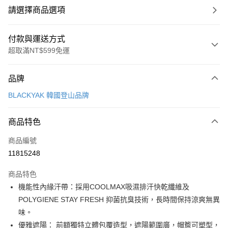
請選擇商品選項
付款與運送方式
超取滿NT$599免運
付款方式
品牌
信用卡一次付款
BLACKYAK 韓國登山品牌
超商取貨付款
商品特色
LINE Pay
商品編號
Apple Pay
11815248
街口支付
商品特色
悠遊付
機能性內緣汗帶：採用COOLMAX吸濕排汗快乾纖維及
Google Pay
POLYGIENE STAY FRESH 抑菌抗臭技術，長時間保持涼爽無異
味。
全盈+PAY
優雅遮陽： 前額獨特立體包覆造型，遮陽範圍廣，帽簷可塑型，