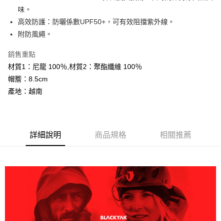
大哥付你分期
味。
相關說明
高效防護：防曬係數UPF50+，可有效阻擋紫外線。
【大哥付你分期使用說明】
附防風繩。
AFTEE先享後付
1.本服務由台灣大哥大提供，台灣大哥大用戶可立即使用無須另外申請。
2.付款方式選擇「大哥付你分期」，訂單成立後會自動跳轉到大哥付的交易
相關說明
銷售重點
流程，驗證手機門號後，選擇欲分期的期數、繳款截止日，確認付款後即完
【關於「AFTEE先享後付」】
成交易。
材質1：尼龍 100％,材質2：聚酯纖維 100％
ATM付款
AFTEE先享後付是「在收到商品之後才付款」的支付方式。 讓您購物簡單
3.實際核准額度、可分期數及費用金額請依後續交易確認頁面所載為準。
帽簷：8.5cm
便利好安心！
4.訂單成立30分鐘內，如未前往確認交易或遇審核未通過，訂單將自動取
１．簡單：不需註冊會員、不需綁卡、不需儲值。
產地：越南
運送方式
消。如遇「轉專審核」未通過狀況，表示未達大哥付你分期系統評分，恕無
２．便利：只要手機號碼，簡訊認證，即可結帳。
法說明評估內容。
３．安心：先確認商品／服務後，再付款。
全家取貨付款
【繳款方式說明】
1.分期款項不併入電信帳單，「大哥付你分期」於每月結算日後寄送繳費提
每筆NT$60，滿NT$599(含以上)免運費
【「AFTEE先享後付」結帳流程】
醒簡訊。
１．於結帳方式選擇「AFTEE先享後付」後，將跳轉至「AFTEE先享後付」
詳細說明
商品規格
相關推薦
2.透過簡訊連結打開帳單後，可選擇「超商條碼／台灣大直營門市／銀行轉
付款後全家取貨
結帳頁面，進行簡訊認證並確認金額後，即可完成結帳。
帳／街口支付／iPASS MONEY」等通路繳費。
２．訂單成立數日內，您將收到繳費通知簡訊。
每筆NT$60，滿NT$599(含以上)免運費
３．收到繳費通知簡訊後14天內，點擊此簡訊中的連結，可透過四大超商／
【注意事項】
ATM／網路銀行／等多元方式進行付款，方視為交易完成。
萊爾富取貨付款
1.本服務係由「台灣大哥大股份有限公司」（以下簡稱本公司）所提供，讓
※ 請注意：結帳手續完成當下不需立刻繳費，但若您需要取消訂單，請聯絡
用戶於交易時，得透過本服務購買商品或服務，並由商店將買賣／分期付款
每筆NT$60，滿NT$799(含以上)免運費
購買商品的店家。未經商家同意取消之訂單仍視為有效，需透過AFTEE先享
買賣價金債權讓與本公司後，依約使用本公司帳單繳交帳款。
後付繳納相關費用。
2.基於同意付款使用「大哥付你分期」之契約關係目的，商店將以您的個人
付款後萊爾富取貨
※ 交易是否成功請以「AFTEE先享後付 」之結帳頁面顯示為準，若有關於
資料（包含姓名、電話或地址）提供予台灣大哥大進項蒐集、處理及利用，
是否繳費成功／繳費後需取消欲退款等相關疑問，請聯繫「AFTEE先享後付
每筆NT$60，滿NT$799(含以上)免運費
由本公司與您本人進行分期帳單所需資料之確認、核對及更正。
客戶支援中心」
https://netprotections.freshdesk.com/support/home