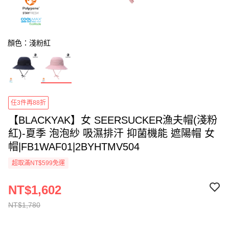
顏色：淺粉紅
任3件再88折
【BLACKYAK】女 SEERSUCKER漁夫帽(淺粉
紅)-夏季 泡泡紗 吸濕排汗 抑菌機能 遮陽帽 女
帽|FB1WAF01|2BYHTMV504
超取滿NT$599免運
NT$1,602
NT$1,780