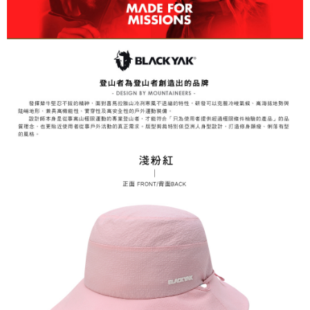
3.完整用戶服務條款，請詳閱以下連結：
https://oppay.tw/userRule
7-11取貨付款
【注意事項】
１．透過由恩沛科技股份有限公司提供之「AFTEE先享後付」服務完成之交
每筆NT$60，滿NT$799(含以上)免運費
易，需依本服務之必要範圍內提供個人資料，並將交易相關給付款項請求債
權轉讓予恩沛科技股份有限公司。
付款後7-11取貨
２．關於個人資料處理事宜，請瀏覽以下網址：
每筆NT$60，滿NT$799(含以上)免運費
https://aftee.tw/terms/#terms3
３．未成年的使用者請事先徵得法定代理人或監護人之同意方可使用
宅配
「AFTEE先享後付」，若未經同意申辦者引起之損失，本公司不負相關責
任。
每筆NT$70，滿NT$799(含以上)免運費
４．使用「AFTEE先享後付」時，將依據個別帳號之用戶狀況，依本公司即
時審查核予不同之上限額度；若仍有額度不足之情形，本公司將視審查結果
請求用戶進行身份認證。
５．嚴禁一人註冊多個帳號或使用他人資訊註冊。若發現惡意使用之情形，
恩沛科技股份有限公司將有權停止該用戶之使用額度並採取法律行動。