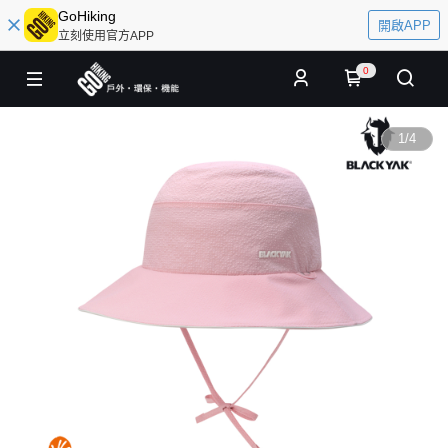
GoHiking
開啟APP
立刻使用官方APP
0
1
/
4