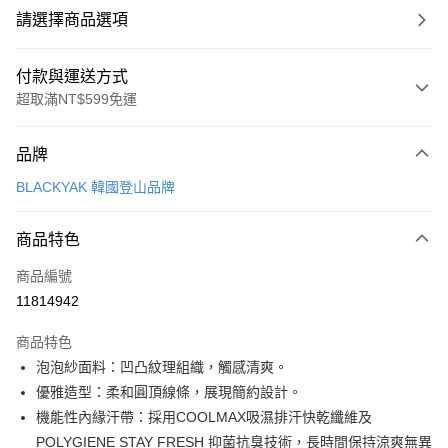
請選擇商品選項
付款與運送方式
超取滿NT$599免運
付款方式
品牌
信用卡一次付款
BLACKYAK 韓國登山品牌
超商取貨付款
商品特色
LINE Pay
商品編號
Apple Pay
11814942
街口支付
商品特色
悠遊付
泡泡紗面料：凹凸紋理組織，觸感清爽。
Google Pay
優雅造型：柔和圓頂線條，展現簡約設計。
機能性內緣汗帶：採用COOLMAX吸濕排汗快乾纖維及
全盈+PAY
POLYGIENE STAY FRESH 抑菌抗臭技術，長時間保持涼爽無異