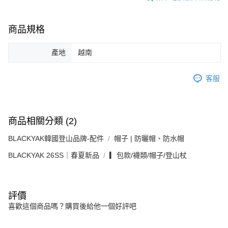
商品規格
產地
越南
客服
商品相關分類 (2)
BLACKYAK韓國登山品牌-配件
帽子 | 防曬帽、防水帽
BLACKYAK 26SS｜春夏新品
▎包款/襪類/帽子/登山杖
評價
喜歡這個商品嗎？購買後給他一個好評吧