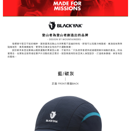
3.完整用戶服務條款，請詳閱以下連結：
https://oppay.tw/userRule
7-11取貨付款
【注意事項】
１．透過由恩沛科技股份有限公司提供之「AFTEE先享後付」服務完成之交
每筆NT$60，滿NT$799(含以上)免運費
易，需依本服務之必要範圍內提供個人資料，並將交易相關給付款項請求債
權轉讓予恩沛科技股份有限公司。
付款後7-11取貨
２．關於個人資料處理事宜，請瀏覽以下網址：
每筆NT$60，滿NT$799(含以上)免運費
https://aftee.tw/terms/#terms3
３．未成年的使用者請事先徵得法定代理人或監護人之同意方可使用
宅配
「AFTEE先享後付」，若未經同意申辦者引起之損失，本公司不負相關責
任。
每筆NT$70，滿NT$799(含以上)免運費
４．使用「AFTEE先享後付」時，將依據個別帳號之用戶狀況，依本公司即
時審查核予不同之上限額度；若仍有額度不足之情形，本公司將視審查結果
請求用戶進行身份認證。
５．嚴禁一人註冊多個帳號或使用他人資訊註冊。若發現惡意使用之情形，
恩沛科技股份有限公司將有權停止該用戶之使用額度並採取法律行動。