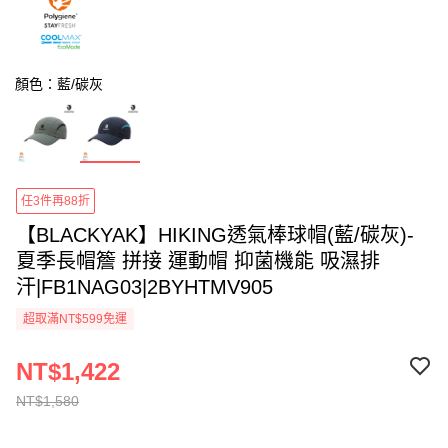
顏色：藍/碳灰
任3件再88折
【BLACKYAK】HIKING透氣棒球帽(藍/碳灰)-
夏季長帽簷 拼接 運動帽 抑菌機能 吸濕排
汗|FB1NAG03|2BYHTMV905
超取滿NT$599免運
NT$1,422
NT$1,580