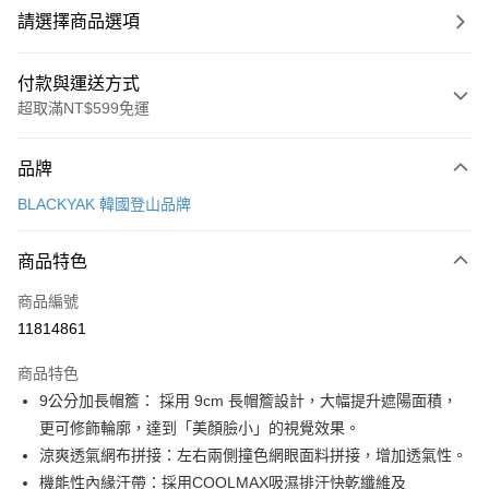
請選擇商品選項
付款與運送方式
超取滿NT$599免運
付款方式
品牌
信用卡一次付款
BLACKYAK 韓國登山品牌
超商取貨付款
商品特色
LINE Pay
商品編號
Apple Pay
11814861
街口支付
商品特色
悠遊付
9公分加長帽簷： 採用 9cm 長帽簷設計，大幅提升遮陽面積，
Google Pay
更可修飾輪廓，達到「美顏臉小」的視覺效果。
涼爽透氣網布拼接：左右兩側撞色網眼面料拼接，增加透氣性。
全盈+PAY
機能性內緣汗帶：採用COOLMAX吸濕排汗快乾纖維及