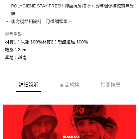
大哥付你分期
POLYGIENE STAY FRESH 抑菌抗臭技術，長時間保持涼爽無異
相關說明
味。
【大哥付你分期使用說明】
後方調節釦設計，可微調頭圍。
AFTEE先享後付
1.本服務由台灣大哥大提供，台灣大哥大用戶可立即使用無須另外申請。
2.付款方式選擇「大哥付你分期」，訂單成立後會自動跳轉到大哥付的交易
相關說明
銷售重點
流程，驗證手機門號後，選擇欲分期的期數、繳款截止日，確認付款後即完
【關於「AFTEE先享後付」】
成交易。
材質1：尼龍 100％材質2：聚酯纖維 100％
ATM付款
AFTEE先享後付是「在收到商品之後才付款」的支付方式。 讓您購物簡單
3.實際核准額度、可分期數及費用金額請依後續交易確認頁面所載為準。
帽簷：3cm
便利好安心！
4.訂單成立30分鐘內，如未前往確認交易或遇審核未通過，訂單將自動取
１．簡單：不需註冊會員、不需綁卡、不需儲值。
產地：越南
運送方式
消。如遇「轉專審核」未通過狀況，表示未達大哥付你分期系統評分，恕無
２．便利：只要手機號碼，簡訊認證，即可結帳。
法說明評估內容。
３．安心：先確認商品／服務後，再付款。
全家取貨付款
【繳款方式說明】
1.分期款項不併入電信帳單，「大哥付你分期」於每月結算日後寄送繳費提
每筆NT$60，滿NT$599(含以上)免運費
【「AFTEE先享後付」結帳流程】
醒簡訊。
１．於結帳方式選擇「AFTEE先享後付」後，將跳轉至「AFTEE先享後付」
詳細說明
商品規格
相關推薦
2.透過簡訊連結打開帳單後，可選擇「超商條碼／台灣大直營門市／銀行轉
付款後全家取貨
結帳頁面，進行簡訊認證並確認金額後，即可完成結帳。
帳／街口支付／iPASS MONEY」等通路繳費。
２．訂單成立數日內，您將收到繳費通知簡訊。
每筆NT$60，滿NT$599(含以上)免運費
３．收到繳費通知簡訊後14天內，點擊此簡訊中的連結，可透過四大超商／
【注意事項】
ATM／網路銀行／等多元方式進行付款，方視為交易完成。
萊爾富取貨付款
1.本服務係由「台灣大哥大股份有限公司」（以下簡稱本公司）所提供，讓
※ 請注意：結帳手續完成當下不需立刻繳費，但若您需要取消訂單，請聯絡
用戶於交易時，得透過本服務購買商品或服務，並由商店將買賣／分期付款
每筆NT$60，滿NT$799(含以上)免運費
購買商品的店家。未經商家同意取消之訂單仍視為有效，需透過AFTEE先享
買賣價金債權讓與本公司後，依約使用本公司帳單繳交帳款。
後付繳納相關費用。
2.基於同意付款使用「大哥付你分期」之契約關係目的，商店將以您的個人
付款後萊爾富取貨
※ 交易是否成功請以「AFTEE先享後付 」之結帳頁面顯示為準，若有關於
資料（包含姓名、電話或地址）提供予台灣大哥大進項蒐集、處理及利用，
是否繳費成功／繳費後需取消欲退款等相關疑問，請聯繫「AFTEE先享後付
每筆NT$60，滿NT$799(含以上)免運費
由本公司與您本人進行分期帳單所需資料之確認、核對及更正。
客戶支援中心」
https://netprotections.freshdesk.com/support/home