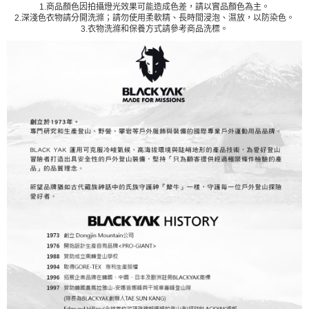
1.商品顏色因拍攝燈光效果可能造成色差，請以實品顏色為主。
2.深淺色衣物請分開洗滌；請勿使用柔軟精、長時間浸泡、濕放，以防染色。
3.衣物洗滌和保養方式請參考商品洗標。