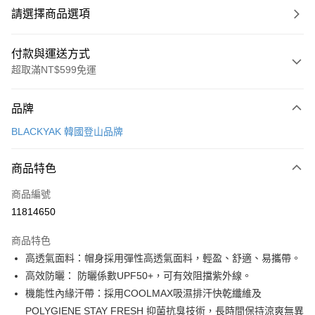
請選擇商品選項
付款與運送方式
超取滿NT$599免運
付款方式
品牌
信用卡一次付款
BLACKYAK 韓國登山品牌
超商取貨付款
商品特色
LINE Pay
商品編號
Apple Pay
11814650
街口支付
商品特色
悠遊付
高透氣面料：帽身採用彈性高透氣面料，輕盈、舒適、易攜帶。
Google Pay
高效防曬： 防曬係數UPF50+，可有效阻擋紫外線。
機能性內緣汗帶：採用COOLMAX吸濕排汗快乾纖維及
全盈+PAY
POLYGIENE STAY FRESH 抑菌抗臭技術，長時間保持涼爽無異