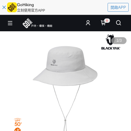
GoHiking
開啟APP
立刻使用官方APP
0
1
/
3