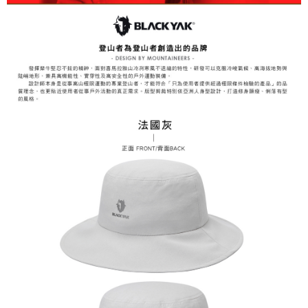
3.完整用戶服務條款，請詳閱以下連結：
https://oppay.tw/userRule
7-11取貨付款
【注意事項】
１．透過由恩沛科技股份有限公司提供之「AFTEE先享後付」服務完成之交
每筆NT$60，滿NT$799(含以上)免運費
易，需依本服務之必要範圍內提供個人資料，並將交易相關給付款項請求債
權轉讓予恩沛科技股份有限公司。
付款後7-11取貨
２．關於個人資料處理事宜，請瀏覽以下網址：
每筆NT$60，滿NT$799(含以上)免運費
https://aftee.tw/terms/#terms3
３．未成年的使用者請事先徵得法定代理人或監護人之同意方可使用
宅配
「AFTEE先享後付」，若未經同意申辦者引起之損失，本公司不負相關責
任。
每筆NT$70，滿NT$799(含以上)免運費
４．使用「AFTEE先享後付」時，將依據個別帳號之用戶狀況，依本公司即
時審查核予不同之上限額度；若仍有額度不足之情形，本公司將視審查結果
請求用戶進行身份認證。
５．嚴禁一人註冊多個帳號或使用他人資訊註冊。若發現惡意使用之情形，
恩沛科技股份有限公司將有權停止該用戶之使用額度並採取法律行動。