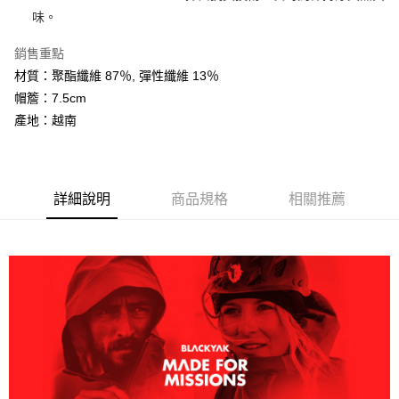
大哥付你分期
味。
相關說明
銷售重點
【大哥付你分期使用說明】
AFTEE先享後付
1.本服務由台灣大哥大提供，台灣大哥大用戶可立即使用無須另外申請。
材質：聚酯纖維 87％, 彈性纖維 13％
2.付款方式選擇「大哥付你分期」，訂單成立後會自動跳轉到大哥付的交易
相關說明
帽簷：7.5cm
流程，驗證手機門號後，選擇欲分期的期數、繳款截止日，確認付款後即完
【關於「AFTEE先享後付」】
成交易。
產地：越南
ATM付款
AFTEE先享後付是「在收到商品之後才付款」的支付方式。 讓您購物簡單
3.實際核准額度、可分期數及費用金額請依後續交易確認頁面所載為準。
便利好安心！
4.訂單成立30分鐘內，如未前往確認交易或遇審核未通過，訂單將自動取
１．簡單：不需註冊會員、不需綁卡、不需儲值。
運送方式
消。如遇「轉專審核」未通過狀況，表示未達大哥付你分期系統評分，恕無
２．便利：只要手機號碼，簡訊認證，即可結帳。
法說明評估內容。
３．安心：先確認商品／服務後，再付款。
全家取貨付款
詳細說明
商品規格
相關推薦
【繳款方式說明】
1.分期款項不併入電信帳單，「大哥付你分期」於每月結算日後寄送繳費提
每筆NT$60，滿NT$599(含以上)免運費
【「AFTEE先享後付」結帳流程】
醒簡訊。
１．於結帳方式選擇「AFTEE先享後付」後，將跳轉至「AFTEE先享後付」
2.透過簡訊連結打開帳單後，可選擇「超商條碼／台灣大直營門市／銀行轉
付款後全家取貨
結帳頁面，進行簡訊認證並確認金額後，即可完成結帳。
帳／街口支付／iPASS MONEY」等通路繳費。
２．訂單成立數日內，您將收到繳費通知簡訊。
每筆NT$60，滿NT$599(含以上)免運費
３．收到繳費通知簡訊後14天內，點擊此簡訊中的連結，可透過四大超商／
【注意事項】
ATM／網路銀行／等多元方式進行付款，方視為交易完成。
萊爾富取貨付款
1.本服務係由「台灣大哥大股份有限公司」（以下簡稱本公司）所提供，讓
※ 請注意：結帳手續完成當下不需立刻繳費，但若您需要取消訂單，請聯絡
用戶於交易時，得透過本服務購買商品或服務，並由商店將買賣／分期付款
每筆NT$60，滿NT$799(含以上)免運費
購買商品的店家。未經商家同意取消之訂單仍視為有效，需透過AFTEE先享
買賣價金債權讓與本公司後，依約使用本公司帳單繳交帳款。
後付繳納相關費用。
2.基於同意付款使用「大哥付你分期」之契約關係目的，商店將以您的個人
付款後萊爾富取貨
※ 交易是否成功請以「AFTEE先享後付 」之結帳頁面顯示為準，若有關於
資料（包含姓名、電話或地址）提供予台灣大哥大進項蒐集、處理及利用，
是否繳費成功／繳費後需取消欲退款等相關疑問，請聯繫「AFTEE先享後付
每筆NT$60，滿NT$799(含以上)免運費
由本公司與您本人進行分期帳單所需資料之確認、核對及更正。
客戶支援中心」
https://netprotections.freshdesk.com/support/home