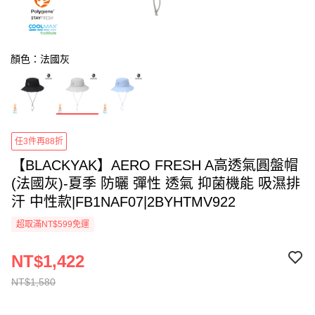
顏色：法國灰
任3件再88折
【BLACKYAK】AERO FRESH A高透氣圓盤帽
(法國灰)-夏季 防曬 彈性 透氣 抑菌機能 吸濕排
汗 中性款|FB1NAF07|2BYHTMV922
超取滿NT$599免運
NT$1,422
NT$1,580