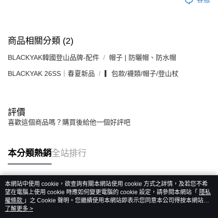
商品相關分類 (2)
BLACKYAK韓國登山品牌-配件
帽子 | 防曬帽、防水帽
BLACKYAK 26SS｜春夏新品
▎包款/襪類/帽子/登山杖
評價
喜歡這個商品嗎？購買後給他一個好評吧
本分類熱銷
全站排行
本網站中使用 cookie，欲查詢有關本網站使用 cookie 方式之詳情，及若您不希
熱門標籤
望在電腦上使用 cookie 時應如何變更電腦的 cookie 設定，請參閱本網站「
隱私
權條款
」之 Cookie 聲明。您繼續使用本網站即表示您同意本公司得按本網站使
用條款之 Cookie 聲明使用 cookie。
了解更多 >