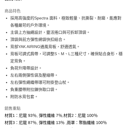
３．安心：先確認商品／服務後，再付款。
宅配
【繳款方式說明】
1.分期款項不併入電信帳單，「大哥付你分期」於每月結算日後寄送繳費提
商品特色
每筆NT$70，滿NT$799(含以上)免運費
【「AFTEE先享後付」結帳流程】
醒簡訊。
１．於結帳方式選擇「AFTEE先享後付」後，將跳轉至「AFTEE先享後付」
採用高強度的Spectra 面料，極致輕量、抗撕裂、耐磨，能應對
2.透過簡訊連結打開帳單後，可選擇「超商條碼／台灣大直營門市／銀行轉
結帳頁面，進行簡訊認證並確認金額後，即可完成結帳。
各種嚴苛的戶外環境。
帳／街口支付／iPASS MONEY」等通路繳費。
２．訂單成立數日內，您將收到繳費通知簡訊。
主袋上方抽繩設計，靈活捲口與可拆卸頂袋。
３．收到繳費通知簡訊後14天內，點擊此簡訊中的連結，可透過四大超商／
【注意事項】
ATM／網路銀行／等多元方式進行付款，方視為交易完成。
頂袋與前方彈性網袋快扣結合。
1.本服務係由「台灣大哥大股份有限公司」（以下簡稱本公司）所提供，讓
※ 請注意：結帳手續完成當下不需立刻繳費，但若您需要取消訂單，請聯絡
用戶於交易時，得透過本服務購買商品或服務，並由商店將買賣／分期付款
背部YAK AIRING通風背板，舒適透氣。
購買商品的店家。未經商家同意取消之訂單仍視為有效，需透過AFTEE先享
買賣價金債權讓與本公司後，依約使用本公司帳單繳交帳款。
後付繳納相關費用。
背板可調式肩帶，可調整S、M、L三種尺寸，確保貼合身形，穩
2.基於同意付款使用「大哥付你分期」之契約關係目的，商店將以您的個人
※ 交易是否成功請以「AFTEE先享後付 」之結帳頁面顯示為準，若有關於
定背負。
資料（包含姓名、電話或地址）提供予台灣大哥大進項蒐集、處理及利用，
是否繳費成功／繳費後需取消欲退款等相關疑問，請聯繫「AFTEE先享後付
由本公司與您本人進行分期帳單所需資料之確認、核對及更正。
負荷升降帶設計。
客戶支援中心」
https://netprotections.freshdesk.com/support/home
3.完整用戶服務條款，請詳閱以下連結：
https://oppay.tw/userRule
左右兩側彈性袋及壓縮帶。
【注意事項】
左右彈性繩織帶環可附掛登山杖。
１．透過由恩沛科技股份有限公司提供之「AFTEE先享後付」服務完成之交
負重腰帶附拉鍊快取口袋。
易，需依本服務之必要範圍內提供個人資料，並將交易相關給付款項請求債
權轉讓予恩沛科技股份有限公司。
附防水背包套。
２．關於個人資料處理事宜，請瀏覽以下網址：
https://aftee.tw/terms/#terms3
銷售重點
３．未成年的使用者請事先徵得法定代理人或監護人之同意方可使用
「AFTEE先享後付」，若未經同意申辦者引起之損失，本公司不負相關責
材質1：尼龍 93％, 彈性纖維 7％,材質2：尼龍 100％
任。
材質3：尼龍 87％, 彈性纖維 13％ ,雨罩：聚酯纖維 100％
４．使用「AFTEE先享後付」時，將依據個別帳號之用戶狀況，依本公司即