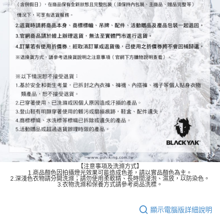
【注意事項及洗滌方式】
1.商品顏色因拍攝燈光效果可能造成色差，請以實品顏色為主。
2.深淺色衣物請分開洗滌；請勿使用柔軟精、長時間浸泡、濕放，以防染色。
3.衣物洗滌和保養方式請參考商品洗標。
顯示電腦版詳細說明