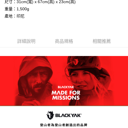
尺寸：31cm(寬) x 67cm(高) x 23cm(高)
時審查核予不同之上限額度；若仍有額度不足之情形，本公司將視審查結果
請求用戶進行身份認證。
重量：1,500g
５．嚴禁一人註冊多個帳號或使用他人資訊註冊。若發現惡意使用之情形，
產地：印尼
恩沛科技股份有限公司將有權停止該用戶之使用額度並採取法律行動。
詳細說明
商品規格
相關推薦