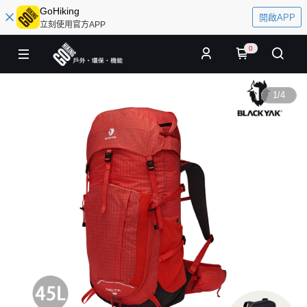
GoHiking
開啟APP
立刻使用官方APP
0
1
/
4