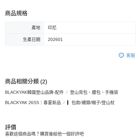
商品規格
產地
印尼
生產日期
202601
客服
商品相關分類 (2)
BLACKYAK韓國登山品牌-配件
登山背包、腰包、手機袋
BLACKYAK 26SS｜春夏新品
▎包款/襪類/帽子/登山杖
評價
喜歡這個商品嗎？購買後給他一個好評吧