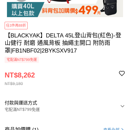
任3件再88折
【BLACKYAK】DELTA 45L登山背包(紅色)-登
山健行 耐磨 通風背板 抽繩主開口 附防雨
罩|FB1NBF02|2BYKSXV917
宅配滿NT$799免運
NT$8,262
NT$9,180
付款與運送方式
宅配滿NT$799免運
付款方式
信用卡一次付款
商品加價購 (1)
查看全部