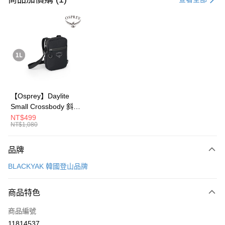
LINE Pay
Apple Pay
街口支付
悠遊付
Google Pay
【Osprey】Daylite
Small Crossbody 斜背
全盈+PAY
包(黑色)-隨身包 側背
NT$499
NT$1,080
包 斜肩
大哥付你分期
包|OSDB2NBC0195|1
相關說明
0006088
品牌
【大哥付你分期使用說明】
AFTEE先享後付
1.本服務由台灣大哥大提供，台灣大哥大用戶可立即使用無須另外申請。
BLACKYAK 韓國登山品牌
2.付款方式選擇「大哥付你分期」，訂單成立後會自動跳轉到大哥付的交易
相關說明
流程，驗證手機門號後，選擇欲分期的期數、繳款截止日，確認付款後即完
【關於「AFTEE先享後付」】
成交易。
ATM付款
商品特色
AFTEE先享後付是「在收到商品之後才付款」的支付方式。 讓您購物簡單
3.實際核准額度、可分期數及費用金額請依後續交易確認頁面所載為準。
便利好安心！
4.訂單成立30分鐘內，如未前往確認交易或遇審核未通過，訂單將自動取
１．簡單：不需註冊會員、不需綁卡、不需儲值。
商品編號
運送方式
消。如遇「轉專審核」未通過狀況，表示未達大哥付你分期系統評分，恕無
２．便利：只要手機號碼，簡訊認證，即可結帳。
11814537
法說明評估內容。