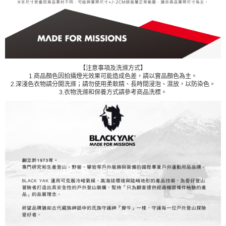
【注意事項及洗滌方式】
1.商品顏色因拍攝燈光效果可能造成色差，請以實品顏色為主。
2.深淺色衣物請分開洗滌；請勿使用柔軟精、長時間浸泡、濕放，以防染色。
3.衣物洗滌和保養方式請參考商品洗標。