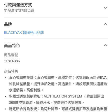
付款與運送方式
宅配滿NT$799免運
付款方式
品牌
信用卡一次付款
BLACKYAK 韓國登山品牌
LINE Pay
商品特色
Apple Pay
商品編號
街口支付
11814386
悠遊付
商品特色
Google Pay
背心式肩帶設計：背心式肩帶，高穩定性；透氣網眼面料與EVA
全盈+PAY
沖孔減壓襯墊，提升排熱效能，高透氣性。增設可擴展快速補給
水瓶網袋，高便利性。
大哥付你分期
空橋式透氣懸網背板：VENTILATION SYSTEM ，背部創造出
相關說明
360度空氣導流，隔絕汗水，提供最佳透氣效果。
【大哥付你分期使用說明】
AFTEE先享後付
1.本服務由台灣大哥大提供，台灣大哥大用戶可立即使用無須另外申請。
穩定貼合背負系統：負荷升降帶、可調式雙胸扣帶及透氣負重腰