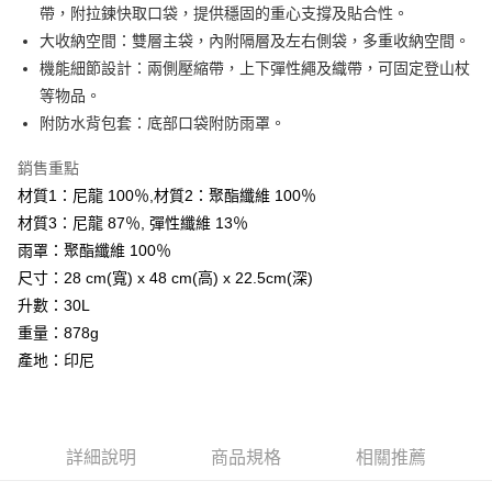
2.付款方式選擇「大哥付你分期」，訂單成立後會自動跳轉到大哥付的交易
相關說明
帶，附拉鍊快取口袋，提供穩固的重心支撐及貼合性。
流程，驗證手機門號後，選擇欲分期的期數、繳款截止日，確認付款後即完
【關於「AFTEE先享後付」】
大收納空間：雙層主袋，內附隔層及左右側袋，多重收納空間。
成交易。
ATM付款
AFTEE先享後付是「在收到商品之後才付款」的支付方式。 讓您購物簡單
3.實際核准額度、可分期數及費用金額請依後續交易確認頁面所載為準。
機能細節設計：兩側壓縮帶，上下彈性繩及織帶，可固定登山杖
便利好安心！
4.訂單成立30分鐘內，如未前往確認交易或遇審核未通過，訂單將自動取
１．簡單：不需註冊會員、不需綁卡、不需儲值。
等物品。
運送方式
消。如遇「轉專審核」未通過狀況，表示未達大哥付你分期系統評分，恕無
２．便利：只要手機號碼，簡訊認證，即可結帳。
法說明評估內容。
附防水背包套：底部口袋附防雨罩。
３．安心：先確認商品／服務後，再付款。
宅配
【繳款方式說明】
1.分期款項不併入電信帳單，「大哥付你分期」於每月結算日後寄送繳費提
每筆NT$70，滿NT$799(含以上)免運費
銷售重點
【「AFTEE先享後付」結帳流程】
醒簡訊。
１．於結帳方式選擇「AFTEE先享後付」後，將跳轉至「AFTEE先享後付」
材質1：尼龍 100％,材質2：聚酯纖維 100％
2.透過簡訊連結打開帳單後，可選擇「超商條碼／台灣大直營門市／銀行轉
結帳頁面，進行簡訊認證並確認金額後，即可完成結帳。
帳／街口支付／iPASS MONEY」等通路繳費。
材質3：尼龍 87％, 彈性纖維 13％
２．訂單成立數日內，您將收到繳費通知簡訊。
雨罩：聚酯纖維 100％
３．收到繳費通知簡訊後14天內，點擊此簡訊中的連結，可透過四大超商／
【注意事項】
ATM／網路銀行／等多元方式進行付款，方視為交易完成。
尺寸：28 cm(寬) x 48 cm(高) x 22.5cm(深)
1.本服務係由「台灣大哥大股份有限公司」（以下簡稱本公司）所提供，讓
※ 請注意：結帳手續完成當下不需立刻繳費，但若您需要取消訂單，請聯絡
用戶於交易時，得透過本服務購買商品或服務，並由商店將買賣／分期付款
升數：30L
購買商品的店家。未經商家同意取消之訂單仍視為有效，需透過AFTEE先享
買賣價金債權讓與本公司後，依約使用本公司帳單繳交帳款。
後付繳納相關費用。
重量：878g
2.基於同意付款使用「大哥付你分期」之契約關係目的，商店將以您的個人
※ 交易是否成功請以「AFTEE先享後付 」之結帳頁面顯示為準，若有關於
產地：印尼
資料（包含姓名、電話或地址）提供予台灣大哥大進項蒐集、處理及利用，
是否繳費成功／繳費後需取消欲退款等相關疑問，請聯繫「AFTEE先享後付
由本公司與您本人進行分期帳單所需資料之確認、核對及更正。
客戶支援中心」
https://netprotections.freshdesk.com/support/home
3.完整用戶服務條款，請詳閱以下連結：
https://oppay.tw/userRule
【注意事項】
１．透過由恩沛科技股份有限公司提供之「AFTEE先享後付」服務完成之交
詳細說明
商品規格
相關推薦
易，需依本服務之必要範圍內提供個人資料，並將交易相關給付款項請求債
權轉讓予恩沛科技股份有限公司。