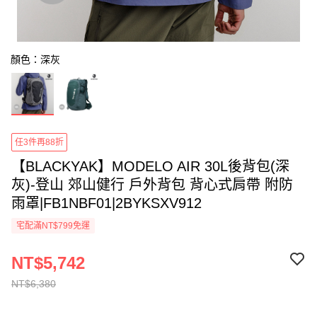
顏色：深灰
任3件再88折
【BLACKYAK】MODELO AIR 30L後背包(深
灰)-登山 郊山健行 戶外背包 背心式肩帶 附防
雨罩|FB1NBF01|2BYKSXV912
宅配滿NT$799免運
NT$5,742
NT$6,380