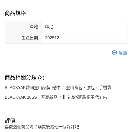
商品規格
產地
印尼
生產日期
202512
客服
商品相關分類 (2)
BLACKYAK韓國登山品牌-配件
登山背包、腰包、手機袋
BLACKYAK 26SS｜春夏新品
▎包款/襪類/帽子/登山杖
評價
喜歡這個商品嗎？購買後給他一個好評吧