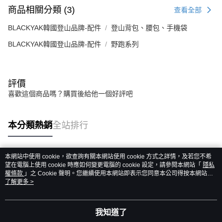
商品相關分類 (3)
查看全部
BLACKYAK韓國登山品牌-配件
登山背包、腰包、手機袋
BLACKYAK韓國登山品牌-配件
野跑系列
評價
喜歡這個商品嗎？購買後給他一個好評吧
本分類熱銷
全站排行
本網站中使用 cookie，欲查詢有關本網站使用 cookie 方式之詳情，及若您不希
熱門標籤
望在電腦上使用 cookie 時應如何變更電腦的 cookie 設定，請參閱本網站「
隱私
權條款
」之 Cookie 聲明。您繼續使用本網站即表示您同意本公司得按本網站使
用條款之 Cookie 聲明使用 cookie。
了解更多 >
我知道了