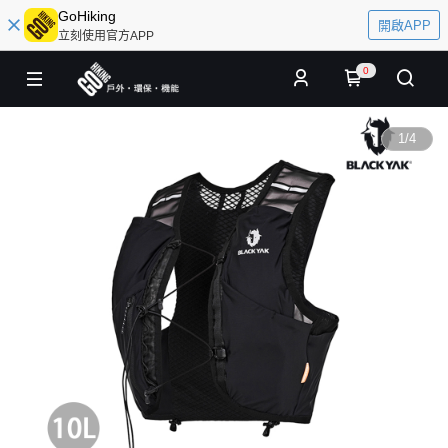
GoHiking
開啟APP
立刻使用官方APP
0
1
/
4