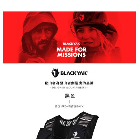
3.完整用戶服務條款，請詳閱以下連結：
https://oppay.tw/userRule
7-11取貨付款
【注意事項】
１．透過由恩沛科技股份有限公司提供之「AFTEE先享後付」服務完成之交
每筆NT$60，滿NT$799(含以上)免運費
易，需依本服務之必要範圍內提供個人資料，並將交易相關給付款項請求債
權轉讓予恩沛科技股份有限公司。
付款後7-11取貨
２．關於個人資料處理事宜，請瀏覽以下網址：
每筆NT$60，滿NT$799(含以上)免運費
https://aftee.tw/terms/#terms3
３．未成年的使用者請事先徵得法定代理人或監護人之同意方可使用
宅配
「AFTEE先享後付」，若未經同意申辦者引起之損失，本公司不負相關責
任。
每筆NT$70，滿NT$799(含以上)免運費
４．使用「AFTEE先享後付」時，將依據個別帳號之用戶狀況，依本公司即
時審查核予不同之上限額度；若仍有額度不足之情形，本公司將視審查結果
請求用戶進行身份認證。
５．嚴禁一人註冊多個帳號或使用他人資訊註冊。若發現惡意使用之情形，
恩沛科技股份有限公司將有權停止該用戶之使用額度並採取法律行動。