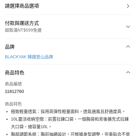
請選擇商品選項
付款與運送方式
超取滿NT$599免運
付款方式
品牌
信用卡一次付款
BLACKYAK 韓國登山品牌
超商取貨付款
商品特色
LINE Pay
商品編號
Apple Pay
11812760
街口支付
商品特色
悠遊付
極致輕量透氣：採用高彈性輕量面料，透氣通風且舒適度高。
Google Pay
10L靈活收納空間：前置拉鍊口袋、一個胸袋和背後擴充式拉鍊
大口袋，總容量10L。
全盈+PAY
胸部調節系統：胸前抽繩設計，可根據身型調整，完美貼合不晃