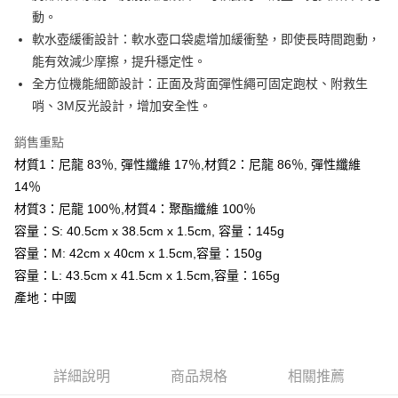
大哥付你分期
動。
相關說明
軟水壺緩衝設計：軟水壺口袋處增加緩衝墊，即使長時間跑動，
【大哥付你分期使用說明】
能有效減少摩擦，提升穩定性。
AFTEE先享後付
1.本服務由台灣大哥大提供，台灣大哥大用戶可立即使用無須另外申請。
全方位機能細節設計：正面及背面彈性繩可固定跑杖、附救生
2.付款方式選擇「大哥付你分期」，訂單成立後會自動跳轉到大哥付的交易
相關說明
流程，驗證手機門號後，選擇欲分期的期數、繳款截止日，確認付款後即完
哨、3M反光設計，增加安全性。
【關於「AFTEE先享後付」】
成交易。
ATM付款
AFTEE先享後付是「在收到商品之後才付款」的支付方式。 讓您購物簡單
3.實際核准額度、可分期數及費用金額請依後續交易確認頁面所載為準。
銷售重點
便利好安心！
4.訂單成立30分鐘內，如未前往確認交易或遇審核未通過，訂單將自動取
１．簡單：不需註冊會員、不需綁卡、不需儲值。
材質1：尼龍 83％, 彈性纖維 17％,材質2：尼龍 86％, 彈性纖維
運送方式
消。如遇「轉專審核」未通過狀況，表示未達大哥付你分期系統評分，恕無
２．便利：只要手機號碼，簡訊認證，即可結帳。
法說明評估內容。
14％
３．安心：先確認商品／服務後，再付款。
全家取貨付款
【繳款方式說明】
材質3：尼龍 100％,材質4：聚酯纖維 100％
1.分期款項不併入電信帳單，「大哥付你分期」於每月結算日後寄送繳費提
每筆NT$60，滿NT$599(含以上)免運費
【「AFTEE先享後付」結帳流程】
容量：S: 40.5cm x 38.5cm x 1.5cm, 容量：145g
醒簡訊。
１．於結帳方式選擇「AFTEE先享後付」後，將跳轉至「AFTEE先享後付」
2.透過簡訊連結打開帳單後，可選擇「超商條碼／台灣大直營門市／銀行轉
付款後全家取貨
容量：M: 42cm x 40cm x 1.5cm,容量：150g
結帳頁面，進行簡訊認證並確認金額後，即可完成結帳。
帳／街口支付／iPASS MONEY」等通路繳費。
２．訂單成立數日內，您將收到繳費通知簡訊。
容量：L: 43.5cm x 41.5cm x 1.5cm,容量：165g
每筆NT$60，滿NT$599(含以上)免運費
３．收到繳費通知簡訊後14天內，點擊此簡訊中的連結，可透過四大超商／
【注意事項】
產地：中國
ATM／網路銀行／等多元方式進行付款，方視為交易完成。
萊爾富取貨付款
1.本服務係由「台灣大哥大股份有限公司」（以下簡稱本公司）所提供，讓
※ 請注意：結帳手續完成當下不需立刻繳費，但若您需要取消訂單，請聯絡
用戶於交易時，得透過本服務購買商品或服務，並由商店將買賣／分期付款
每筆NT$60，滿NT$799(含以上)免運費
購買商品的店家。未經商家同意取消之訂單仍視為有效，需透過AFTEE先享
買賣價金債權讓與本公司後，依約使用本公司帳單繳交帳款。
後付繳納相關費用。
2.基於同意付款使用「大哥付你分期」之契約關係目的，商店將以您的個人
付款後萊爾富取貨
※ 交易是否成功請以「AFTEE先享後付 」之結帳頁面顯示為準，若有關於
資料（包含姓名、電話或地址）提供予台灣大哥大進項蒐集、處理及利用，
詳細說明
商品規格
相關推薦
是否繳費成功／繳費後需取消欲退款等相關疑問，請聯繫「AFTEE先享後付
每筆NT$60，滿NT$799(含以上)免運費
由本公司與您本人進行分期帳單所需資料之確認、核對及更正。
客戶支援中心」
https://netprotections.freshdesk.com/support/home