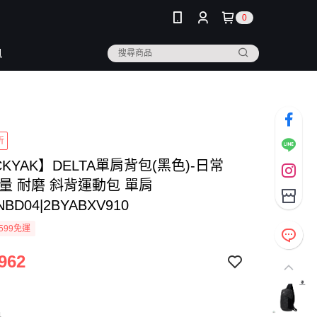
0
訊
折
CKYAK】DELTA單肩背包(黑色)-日常
量 耐磨 斜背運動包 單肩
NBD04|2BYABXV910
599免運
962
色