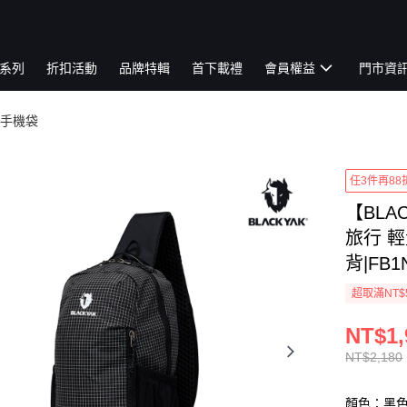
系列
折扣活動
品牌特輯
首下載禮
會員權益
門市資
手機袋
任3件再88
【BLA
旅行 輕
背|FB1
超取滿NT$
NT$1,
NT$2,180
顏色：黑