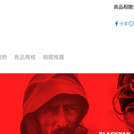
３．收到繳
每筆NT$6
【注意事
商品相關分
／ATM／
1.本服務
※ 請注意
萊爾富取
用戶於交
絡購買商品
BLACKY
款買賣價
先享後付
每筆NT$6
分享
2.基於同
BLACKY
※ 交易是
資料（包
是否繳費成
付款後萊
用，由本
付客戶支
每筆NT$6
3.完整用
【注意事
7-11取貨
１．透過由
說明
商品規格
相關推薦
交易，需
每筆NT$6
求債權轉
２．關於
付款後7-1
https://aft
每筆NT$6
３．未成
「AFTE
宅配
任。
４．使用「
每筆NT$7
即時審查
結果請求
５．嚴禁
形，恩沛
動。