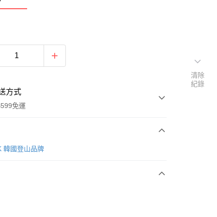
清除
紀錄
送方式
599免運
次付款
AK 韓國登山品牌
付款