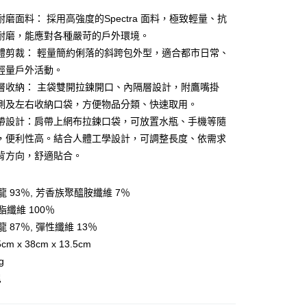
磨面料： 採用高強度的Spectra 面料，極致輕量、抗
耐磨，能應對各種嚴苛的戶外環境。
體剪裁： 輕量簡約俐落的斜跨包外型，適合都市日常、
y
輕量戶外活動。
層收納： 主袋雙開拉鍊開口、內隔層設計，附鷹嘴掛
側及左右收納口袋，方便物品分類、快速取用。
分期
帶設計：肩帶上網布拉鍊口袋，可放置水瓶、手機等隨
你分期使用說明】
，便利性高。結合人體工學設計，可調整長度、依需求
享後付
由台灣大哥大提供，台灣大哥大用戶可立即使用無須另外申請。
背方向，舒適貼合。
式選擇「大哥付你分期」，訂單成立後會自動跳轉到大哥付的交易
證手機門號後，選擇欲分期的期數、繳款截止日，確認付款後即
FTEE先享後付」】
。
先享後付是「在收到商品之後才付款」的支付方式。 讓您購物簡單
 93％, 芳香族聚醯胺纖維 7％
准額度、可分期數及費用金額請依後續交易確認頁面所載為準。
心！
酯纖維 100％
立30分鐘內，如未前往確認交易或遇審核未通過，訂單將自動取
：不需註冊會員、不需綁卡、不需儲值。
「轉專審核」未通過狀況，表示未達大哥付你分期系統評分，恕
：只要手機號碼，簡訊認證，即可結帳。
 87％, 彈性纖維 13％
評估內容。
：先確認商品／服務後，再付款。
m x 38cm x 13.5cm
式說明】
付款
項不併入電信帳單，「大哥付你分期」於每月結算日後寄送繳費提
g
EE先享後付」結帳流程】
0，滿NT$599(含以上)免運費
方式選擇「AFTEE先享後付」後，將跳轉至「AFTEE先享後
尼
訊連結打開帳單後，可選擇「超商條碼／台灣大直營門市／銀行轉
頁面，進行簡訊認證並確認金額後，即可完成結帳。
付／iPASS MONEY」等通路繳費。
家取貨
成立數日內，您將收到繳費通知簡訊。