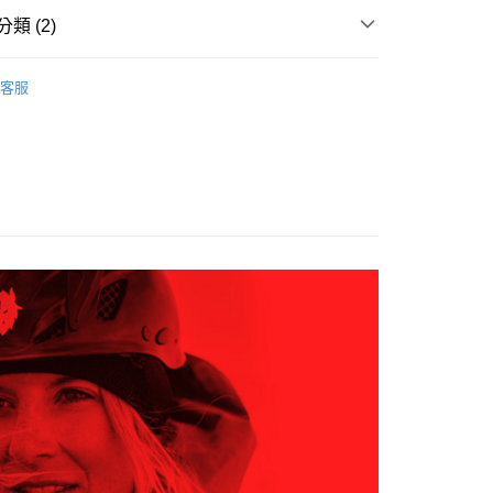
費通知簡訊後14天內，點擊此簡訊中的連結，可透過四大超商
0，滿NT$599(含以上)免運費
項】
類 (2)
網路銀行／等多元方式進行付款，方視為交易完成。
係由「台灣大哥大股份有限公司」（以下簡稱本公司）所提供，讓
：結帳手續完成當下不需立刻繳費，但若您需要取消訂單，請聯
貨付款
易時，得透過本服務購買商品或服務，並由商店將買賣／分期付
的店家。未經商家同意取消之訂單仍視為有效，需透過AFTEE
AK韓國登山品牌-配件
登山背包、腰包、手機袋
金債權讓與本公司後，依約使用本公司帳單繳交帳款。
繳納相關費用。
0，滿NT$799(含以上)免運費
客服
意付款使用「大哥付你分期」之契約關係目的，商店將以您的個人
AK 26SS｜春夏新品
▎包款/襪類/帽子/登山杖
否成功請以「AFTEE先享後付 」之結帳頁面顯示為準，若有關於
含姓名、電話或地址）提供予台灣大哥大進項蒐集、處理及利
功／繳費後需取消欲退款等相關疑問，請聯繫「AFTEE先享後
爾富取貨
公司與您本人進行分期帳單所需資料之確認、核對及更正。
援中心」
https://netprotections.freshdesk.com/support/home
0，滿NT$799(含以上)免運費
戶服務條款，請詳閱以下連結：
https://oppay.tw/userRule
項】
付款
恩沛科技股份有限公司提供之「AFTEE先享後付」服務完成之
依本服務之必要範圍內提供個人資料，並將交易相關給付款項請
0，滿NT$799(含以上)免運費
讓予恩沛科技股份有限公司。
個人資料處理事宜，請瀏覽以下網址：
1取貨
ee.tw/terms/#terms3
0，滿NT$799(含以上)免運費
年的使用者請事先徵得法定代理人或監護人之同意方可使用
E先享後付」，若未經同意申辦者引起之損失，本公司不負相關責
AFTEE先享後付」時，將依據個別帳號之用戶狀況，依本公司
0，滿NT$799(含以上)免運費
核予不同之上限額度；若仍有額度不足之情形，本公司將視審查
用戶進行身份認證。
一人註冊多個帳號或使用他人資訊註冊。若發現惡意使用之情
科技股份有限公司將有權停止該用戶之使用額度並採取法律行