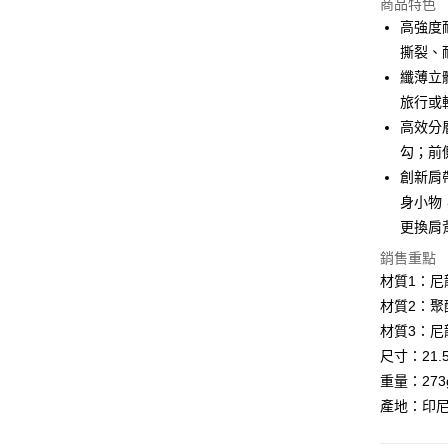
商品特色
街口支付
高強度耐
悠遊付
撕裂、
纖薄立
Google Pa
旅行或
全盈+PAY
高效分
勾；前
大哥付你
創新肩
相關說明
【大哥付
身小物
AFTEE先
1.本服務
更換肩
2.付款方
相關說明
流程，驗
【關於「A
銷售重點
ATM付款
完成交易
AFTEE
材質1：尼龍
3.實際核
便利好安
材質2：聚
4.訂單成
１．簡單
消。如遇
２．便利
材質3：尼龍
運送方式
無法說明
３．安心
尺寸：21.5c
【繳款方
全家取貨
1.分期款
重量：273
【「AFT
醒簡訊。
每筆NT$6
１．於結帳
產地：印
2.透過簡
付」結帳
帳／街口支
付款後全
２．訂單