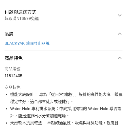
付款與運送方式
超取滿NT$599免運
付款方式
品牌
信用卡一次付款
BLACKYAK 韓國登山品牌
超商取貨付款
商品特色
LINE Pay
商品編號
Apple Pay
11812405
街口支付
商品特色
悠遊付
機能大底設計： 專為「從日常到健行」設計的高性能大底。緩震
Google Pay
穩定性好，適合都會徒步或輕健行。
Water-Hole 專利排水系統：中底採用獨特的 Water-Hole 導流設
全盈+PAY
計，能迅速排出水分並加速乾燥。
大哥付你分期
天然軟木抗臭鞋墊： 卓越的通氣性、吸濕與除臭功能，親膚腳