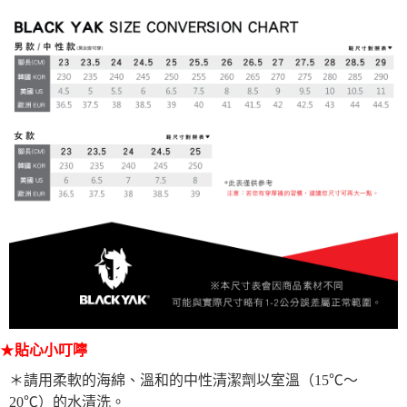
★
貼心小叮嚀
＊請用柔軟的海綿、溫和的中性清潔劑以室溫（15℃～
20℃）的水清洗。