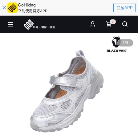
GoHiking
開啟APP
立刻使用官方APP
0
1
/
4