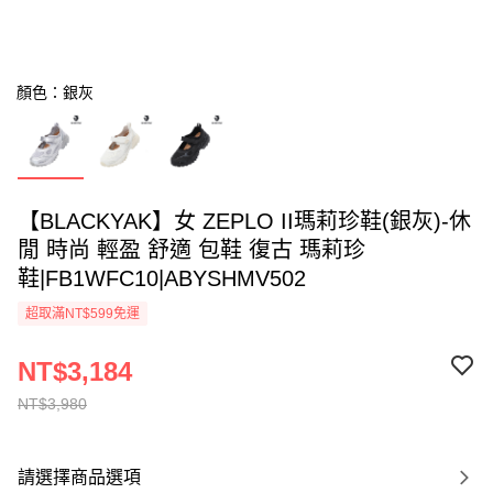
顏色：銀灰
【BLACKYAK】女 ZEPLO II瑪莉珍鞋(銀灰)-休
閒 時尚 輕盈 舒適 包鞋 復古 瑪莉珍
鞋|FB1WFC10|ABYSHMV502
超取滿NT$599免運
NT$3,184
NT$3,980
請選擇商品選項