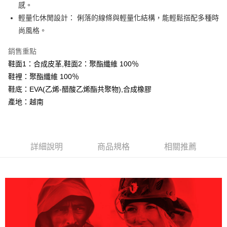
相關說明
感。
【大哥付你分期使用說明】
輕量化休閒設計： 俐落的線條與輕量化結構，能輕鬆搭配多種時
AFTEE先享後付
1.本服務由台灣大哥大提供，台灣大哥大用戶可立即使用無須另外申請。
尚風格。
2.付款方式選擇「大哥付你分期」，訂單成立後會自動跳轉到大哥付的交易
相關說明
流程，驗證手機門號後，選擇欲分期的期數、繳款截止日，確認付款後即完
【關於「AFTEE先享後付」】
成交易。
銷售重點
ATM付款
AFTEE先享後付是「在收到商品之後才付款」的支付方式。 讓您購物簡單
3.實際核准額度、可分期數及費用金額請依後續交易確認頁面所載為準。
鞋面1：合成皮革,鞋面2：聚酯纖維 100％
便利好安心！
4.訂單成立30分鐘內，如未前往確認交易或遇審核未通過，訂單將自動取
１．簡單：不需註冊會員、不需綁卡、不需儲值。
鞋裡：聚酯纖維 100％
運送方式
消。如遇「轉專審核」未通過狀況，表示未達大哥付你分期系統評分，恕無
２．便利：只要手機號碼，簡訊認證，即可結帳。
法說明評估內容。
鞋底：EVA(乙烯-醋酸乙烯酯共聚物),合成橡膠
３．安心：先確認商品／服務後，再付款。
全家取貨付款
【繳款方式說明】
產地：越南
1.分期款項不併入電信帳單，「大哥付你分期」於每月結算日後寄送繳費提
每筆NT$60，滿NT$599(含以上)免運費
【「AFTEE先享後付」結帳流程】
醒簡訊。
１．於結帳方式選擇「AFTEE先享後付」後，將跳轉至「AFTEE先享後付」
2.透過簡訊連結打開帳單後，可選擇「超商條碼／台灣大直營門市／銀行轉
付款後全家取貨
結帳頁面，進行簡訊認證並確認金額後，即可完成結帳。
帳／街口支付／iPASS MONEY」等通路繳費。
２．訂單成立數日內，您將收到繳費通知簡訊。
每筆NT$60，滿NT$599(含以上)免運費
３．收到繳費通知簡訊後14天內，點擊此簡訊中的連結，可透過四大超商／
詳細說明
商品規格
相關推薦
【注意事項】
ATM／網路銀行／等多元方式進行付款，方視為交易完成。
萊爾富取貨付款
1.本服務係由「台灣大哥大股份有限公司」（以下簡稱本公司）所提供，讓
※ 請注意：結帳手續完成當下不需立刻繳費，但若您需要取消訂單，請聯絡
用戶於交易時，得透過本服務購買商品或服務，並由商店將買賣／分期付款
每筆NT$60，滿NT$799(含以上)免運費
購買商品的店家。未經商家同意取消之訂單仍視為有效，需透過AFTEE先享
買賣價金債權讓與本公司後，依約使用本公司帳單繳交帳款。
後付繳納相關費用。
2.基於同意付款使用「大哥付你分期」之契約關係目的，商店將以您的個人
付款後萊爾富取貨
※ 交易是否成功請以「AFTEE先享後付 」之結帳頁面顯示為準，若有關於
資料（包含姓名、電話或地址）提供予台灣大哥大進項蒐集、處理及利用，
是否繳費成功／繳費後需取消欲退款等相關疑問，請聯繫「AFTEE先享後付
每筆NT$60，滿NT$799(含以上)免運費
由本公司與您本人進行分期帳單所需資料之確認、核對及更正。
客戶支援中心」
https://netprotections.freshdesk.com/support/home
3.完整用戶服務條款，請詳閱以下連結：
https://oppay.tw/userRule
7-11取貨付款