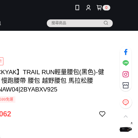
0
訊
折
CKYAK】TRAIL RUN輕量腰包(黑色)-健
 慢跑腰帶 腰包 越野腰包 馬拉松腰
NAW04|2BYABXV925
599免運
062
色