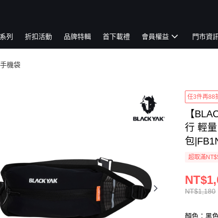
系列
折扣活動
品牌特輯
首下載禮
會員權益
門市資
手機袋
任3件再88
【BLA
行 輕量
包|FB1
超取滿NT$
NT$1,
NT$1,180
顏色：黑