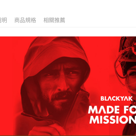
絡購買商品
BLACKY
先享後付
每筆NT$6
※ 交易是
是否繳費成
付款後萊
說明
商品規格
相關推薦
付客戶支
每筆NT$6
【注意事
7-11取貨
１．透過由
交易，需
每筆NT$6
求債權轉
２．關於
付款後7-1
https://aft
每筆NT$6
３．未成
「AFTE
宅配
任。
４．使用「
每筆NT$7
即時審查
結果請求
５．嚴禁
形，恩沛
動。