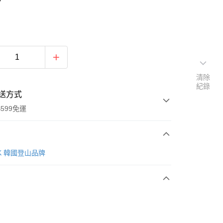
清除
紀錄
送方式
599免運
次付款
AK 韓國登山品牌
付款