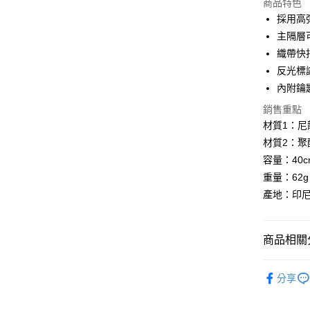
商品特色
街口支付
採用高
悠遊付
主隔層
織帶快
Google Pa
反光標
全盈+PAY
內附鑰
AFTEE先
銷售重點
相關說明
材質1：尼龍
【關於「A
材質2：聚
ATM付款
AFTEE
容量：40cm
便利好安
１．簡單
重量：62g
２．便利
運送方式
產地：印
３．安心
全家取貨
【「AFT
每筆NT$6
１．於結帳
商品相關分
付」結帳
付款後全
２．訂單
BLACKY
３．收到繳
分享
每筆NT$6
／ATM／
BLACKY
※ 請注意
萊爾富取