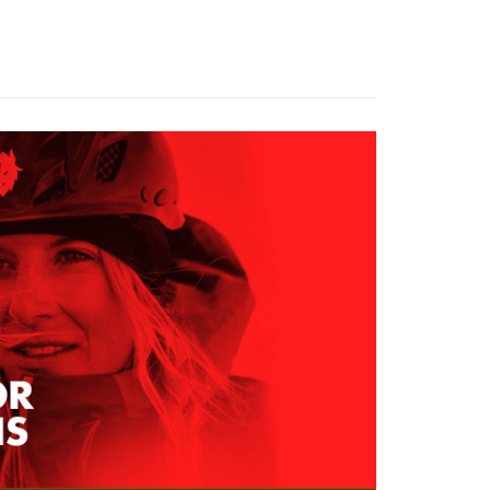
的店家。未經商家同意取消之訂單仍視為有效，需透過AFTEE
AK 26SS｜春夏新品
▎包款/襪類/帽子/登山杖
繳納相關費用。
0，滿NT$799(含以上)免運費
否成功請以「AFTEE先享後付 」之結帳頁面顯示為準，若有關於
功／繳費後需取消欲退款等相關疑問，請聯繫「AFTEE先享後
爾富取貨
援中心」
https://netprotections.freshdesk.com/support/home
0，滿NT$799(含以上)免運費
項】
付款
恩沛科技股份有限公司提供之「AFTEE先享後付」服務完成之
依本服務之必要範圍內提供個人資料，並將交易相關給付款項請
0，滿NT$799(含以上)免運費
讓予恩沛科技股份有限公司。
個人資料處理事宜，請瀏覽以下網址：
1取貨
ee.tw/terms/#terms3
0，滿NT$799(含以上)免運費
年的使用者請事先徵得法定代理人或監護人之同意方可使用
E先享後付」，若未經同意申辦者引起之損失，本公司不負相關責
AFTEE先享後付」時，將依據個別帳號之用戶狀況，依本公司
0，滿NT$799(含以上)免運費
核予不同之上限額度；若仍有額度不足之情形，本公司將視審查
用戶進行身份認證。
一人註冊多個帳號或使用他人資訊註冊。若發現惡意使用之情
科技股份有限公司將有權停止該用戶之使用額度並採取法律行