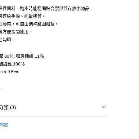
彈性面料，跑步時能穩固貼合腰部並存放小物品。
可容納手機、能量棒等。
扣腰帶，可自由調整腰圍鬆緊。
y
識方便夜間使用。
匙勾環。
享後付
 89％, 彈性纖維 11％
FTEE先享後付」】
酯纖維 100％
先享後付是「在收到商品之後才付款」的支付方式。 讓您購物簡單
 x 9.5cm
心！
：不需註冊會員、不需綁卡、不需儲值。
：只要手機號碼，簡訊認證，即可結帳。
尼
：先確認商品／服務後，再付款。
付款
EE先享後付」結帳流程】
0，滿NT$599(含以上)免運費
方式選擇「AFTEE先享後付」後，將跳轉至「AFTEE先享後
類 (3)
頁面，進行簡訊認證並確認金額後，即可完成結帳。
家取貨
成立數日內，您將收到繳費通知簡訊。
AK韓國登山品牌-配件
登山背包、腰包、手機袋
費通知簡訊後14天內，點擊此簡訊中的連結，可透過四大超商
客服
0，滿NT$599(含以上)免運費
網路銀行／等多元方式進行付款，方視為交易完成。
AK韓國登山品牌-配件
野跑系列
：結帳手續完成當下不需立刻繳費，但若您需要取消訂單，請聯
貨付款