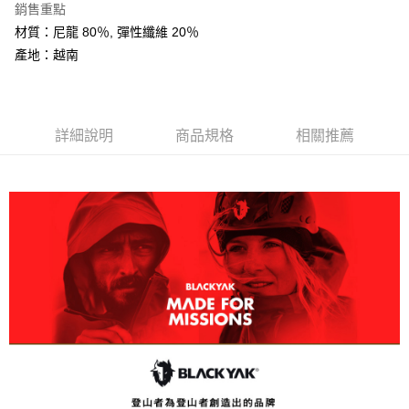
銷售重點
大哥付你分期
材質：尼龍 80％, 彈性纖維 20％
相關說明
產地：越南
【大哥付你分期使用說明】
AFTEE先享後付
1.本服務由台灣大哥大提供，台灣大哥大用戶可立即使用無須另外申請。
2.付款方式選擇「大哥付你分期」，訂單成立後會自動跳轉到大哥付的交易
相關說明
流程，驗證手機門號後，選擇欲分期的期數、繳款截止日，確認付款後即完
【關於「AFTEE先享後付」】
成交易。
ATM付款
AFTEE先享後付是「在收到商品之後才付款」的支付方式。 讓您購物簡單
詳細說明
商品規格
相關推薦
3.實際核准額度、可分期數及費用金額請依後續交易確認頁面所載為準。
便利好安心！
4.訂單成立30分鐘內，如未前往確認交易或遇審核未通過，訂單將自動取
１．簡單：不需註冊會員、不需綁卡、不需儲值。
運送方式
消。如遇「轉專審核」未通過狀況，表示未達大哥付你分期系統評分，恕無
２．便利：只要手機號碼，簡訊認證，即可結帳。
法說明評估內容。
３．安心：先確認商品／服務後，再付款。
全家取貨付款
【繳款方式說明】
1.分期款項不併入電信帳單，「大哥付你分期」於每月結算日後寄送繳費提
每筆NT$60，滿NT$599(含以上)免運費
【「AFTEE先享後付」結帳流程】
醒簡訊。
１．於結帳方式選擇「AFTEE先享後付」後，將跳轉至「AFTEE先享後付」
2.透過簡訊連結打開帳單後，可選擇「超商條碼／台灣大直營門市／銀行轉
付款後全家取貨
結帳頁面，進行簡訊認證並確認金額後，即可完成結帳。
帳／街口支付／iPASS MONEY」等通路繳費。
２．訂單成立數日內，您將收到繳費通知簡訊。
每筆NT$60，滿NT$599(含以上)免運費
３．收到繳費通知簡訊後14天內，點擊此簡訊中的連結，可透過四大超商／
【注意事項】
ATM／網路銀行／等多元方式進行付款，方視為交易完成。
萊爾富取貨付款
1.本服務係由「台灣大哥大股份有限公司」（以下簡稱本公司）所提供，讓
※ 請注意：結帳手續完成當下不需立刻繳費，但若您需要取消訂單，請聯絡
用戶於交易時，得透過本服務購買商品或服務，並由商店將買賣／分期付款
每筆NT$60，滿NT$799(含以上)免運費
購買商品的店家。未經商家同意取消之訂單仍視為有效，需透過AFTEE先享
買賣價金債權讓與本公司後，依約使用本公司帳單繳交帳款。
後付繳納相關費用。
2.基於同意付款使用「大哥付你分期」之契約關係目的，商店將以您的個人
付款後萊爾富取貨
※ 交易是否成功請以「AFTEE先享後付 」之結帳頁面顯示為準，若有關於
資料（包含姓名、電話或地址）提供予台灣大哥大進項蒐集、處理及利用，
是否繳費成功／繳費後需取消欲退款等相關疑問，請聯繫「AFTEE先享後付
每筆NT$60，滿NT$799(含以上)免運費
由本公司與您本人進行分期帳單所需資料之確認、核對及更正。
客戶支援中心」
https://netprotections.freshdesk.com/support/home