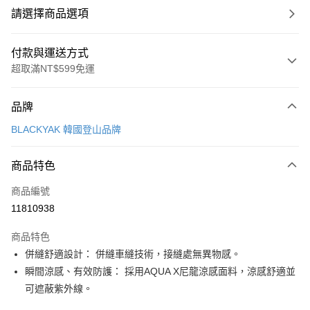
請選擇商品選項
付款與運送方式
超取滿NT$599免運
付款方式
品牌
信用卡一次付款
BLACKYAK 韓國登山品牌
超商取貨付款
商品特色
LINE Pay
商品編號
Apple Pay
11810938
街口支付
商品特色
悠遊付
併縫舒適設計： 併縫車縫技術，接縫處無異物感。
Google Pay
瞬間涼感、有效防護： 採用AQUA X尼龍涼感面料，涼感舒適並
可遮蔽紫外線。
全盈+PAY