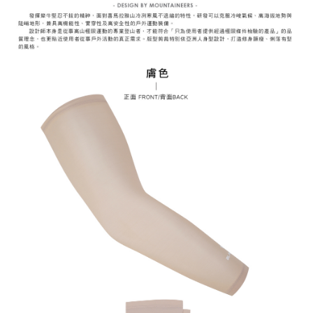
3.完整用戶服務條款，請詳閱以下連結：
https://oppay.tw/userRule
7-11取貨付款
【注意事項】
１．透過由恩沛科技股份有限公司提供之「AFTEE先享後付」服務完成之交
每筆NT$60，滿NT$799(含以上)免運費
易，需依本服務之必要範圍內提供個人資料，並將交易相關給付款項請求債
權轉讓予恩沛科技股份有限公司。
付款後7-11取貨
２．關於個人資料處理事宜，請瀏覽以下網址：
每筆NT$60，滿NT$799(含以上)免運費
https://aftee.tw/terms/#terms3
３．未成年的使用者請事先徵得法定代理人或監護人之同意方可使用
宅配
「AFTEE先享後付」，若未經同意申辦者引起之損失，本公司不負相關責
任。
每筆NT$70，滿NT$799(含以上)免運費
４．使用「AFTEE先享後付」時，將依據個別帳號之用戶狀況，依本公司即
時審查核予不同之上限額度；若仍有額度不足之情形，本公司將視審查結果
請求用戶進行身份認證。
５．嚴禁一人註冊多個帳號或使用他人資訊註冊。若發現惡意使用之情形，
恩沛科技股份有限公司將有權停止該用戶之使用額度並採取法律行動。