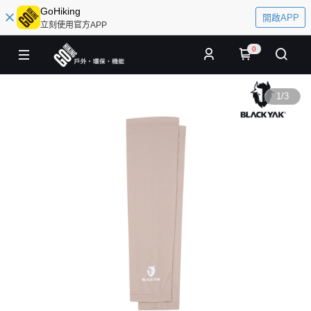
GoHiking
開啟APP
立刻使用官方APP
0
1
/
3