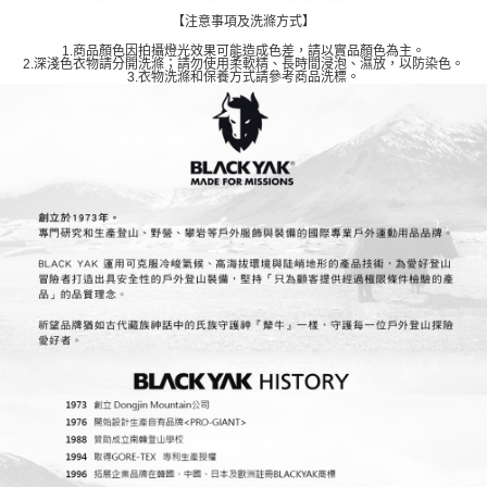
【注意事項及洗滌方式】
1.商品顏色因拍攝燈光效果可能造成色差，請以實品顏色為主。
2.深淺色衣物請分開洗滌；請勿使用柔軟精、長時間浸泡、濕放，以防染色。
3.衣物洗滌和保養方式請參考商品洗標。