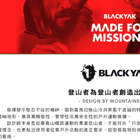
５．嚴禁
形，恩沛
動。