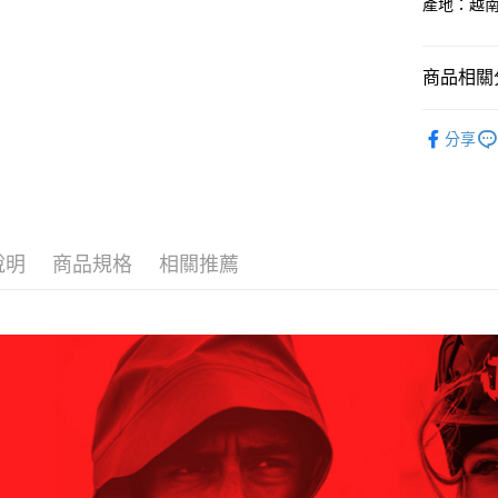
1.分期款
產地：越
【「AFT
醒簡訊。
每筆NT$6
１．於結帳
2.透過簡
付」結帳
帳／街口支
付款後全
２．訂單
商品相關分
３．收到繳
每筆NT$6
【注意事
／ATM／
BLACKY
1.本服務
※ 請注意
萊爾富取
分享
用戶於交
絡購買商品
BLACKY
款買賣價
先享後付
每筆NT$6
2.基於同
※ 交易是
資料（包
是否繳費成
付款後萊
用，由本
付客戶支
每筆NT$6
3.完整用
說明
商品規格
相關推薦
【注意事
7-11取貨
１．透過由
交易，需
每筆NT$6
求債權轉
２．關於
付款後7-1
https://aft
每筆NT$6
３．未成
「AFTE
宅配
任。
４．使用「
每筆NT$7
即時審查
結果請求