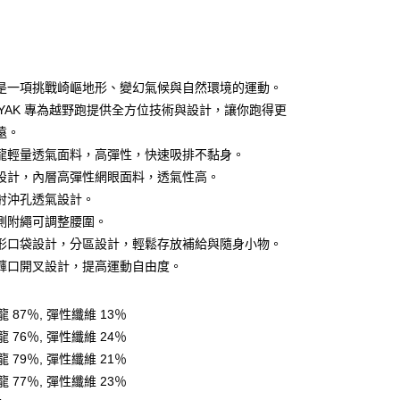
是一項挑戰崎嶇地形、變幻氣候與自然環境的運動。
CKYAK 專為越野跑提供全方位技術與設計，讓你跑得更
遠。
y
龍輕量透氣面料，高彈性，快速吸排不黏身。
設計，內層高彈性網眼面料，透氣性高。
射沖孔透氣設計。
分期
側附繩可調整腰圍。
你分期使用說明】
形口袋設計，分區設計，輕鬆存放補給與隨身小物。
享後付
由台灣大哥大提供，台灣大哥大用戶可立即使用無須另外申請。
褲口開叉設計，提高運動自由度。
式選擇「大哥付你分期」，訂單成立後會自動跳轉到大哥付的交易
證手機門號後，選擇欲分期的期數、繳款截止日，確認付款後即
FTEE先享後付」】
。
先享後付是「在收到商品之後才付款」的支付方式。 讓您購物簡單
 87％, 彈性纖維 13％
准額度、可分期數及費用金額請依後續交易確認頁面所載為準。
心！
 76％, 彈性纖維 24％
立30分鐘內，如未前往確認交易或遇審核未通過，訂單將自動取
：不需註冊會員、不需綁卡、不需儲值。
「轉專審核」未通過狀況，表示未達大哥付你分期系統評分，恕
：只要手機號碼，簡訊認證，即可結帳。
 79％, 彈性纖維 21％
評估內容。
：先確認商品／服務後，再付款。
 77％, 彈性纖維 23％
式說明】
付款