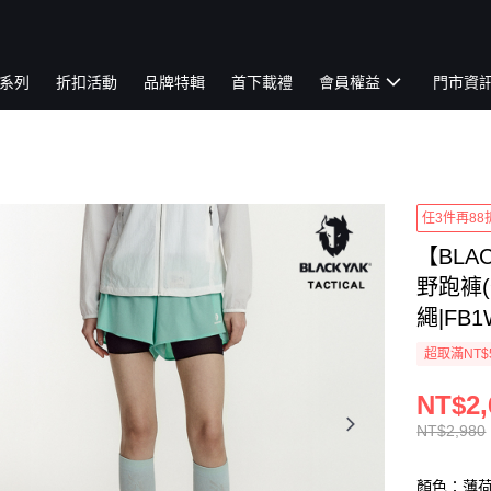
系列
折扣活動
品牌特輯
首下載禮
會員權益
門市資
任3件再88
【BLA
野跑褲(
繩|FB1
超取滿NT$
NT$2,
NT$2,980
顏色：薄