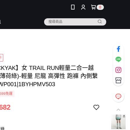
0
訊
折
CKYAK】女 TRAIL RUN輕量二合一越
薄荷綠)-輕量 尼龍 高彈性 跑褲 內側繫
WP001|1BYHPMV503
599免運
682
荷綠