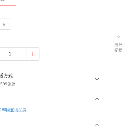
L
清除
紀錄
送方式
599免運
次付款
AK 韓國登山品牌
付款