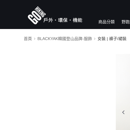
商品分類
野跑
首頁
BLACKYAK韓國登山品牌-服飾
女裝 | 褲子/裙裝