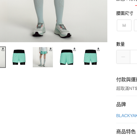
腰圍尺寸
M
數量
付款與運
超取滿NT$
付款方式
品牌
信用卡一
BLACKY
超商取貨
商品特色