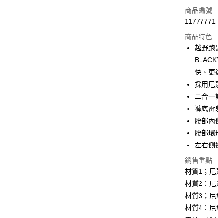
LINE Pay
商品編號
Apple Pay
11777771
商品特色
街口支付
越野跑
悠遊付
BLA
快、更
Google Pa
採用尼
全盈+PAY
二合一
褲底雷
大哥付你
腰部內
相關說明
【大哥付
腰部環
AFTEE先
1.本服務
左右側
2.付款方
相關說明
流程，驗
【關於「A
銷售重點
ATM付款
完成交易
AFTEE
材質1；尼龍
3.實際核
便利好安
材質2：尼龍
4.訂單成
１．簡單
消。如遇
２．便利
材質3；尼龍
運送方式
無法說明
３．安心
材質4：尼龍
【繳款方
全家取貨