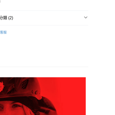
項不併入電信帳單，「大哥付你分期」於每月結算日後寄送繳費提
南
EE先享後付」結帳流程】
0，滿NT$599(含以上)免運費
方式選擇「AFTEE先享後付」後，將跳轉至「AFTEE先享後
訊連結打開帳單後，可選擇「超商條碼／台灣大直營門市／銀行轉
頁面，進行簡訊認證並確認金額後，即可完成結帳。
付／iPASS MONEY」等通路繳費。
家取貨
成立數日內，您將收到繳費通知簡訊。
類 (2)
費通知簡訊後14天內，點擊此簡訊中的連結，可透過四大超商
0，滿NT$599(含以上)免運費
項】
網路銀行／等多元方式進行付款，方視為交易完成。
AK韓國登山品牌-服飾
女裝 | 褲子/裙裝
係由「台灣大哥大股份有限公司」（以下簡稱本公司）所提供，讓
：結帳手續完成當下不需立刻繳費，但若您需要取消訂單，請聯
貨付款
客服
易時，得透過本服務購買商品或服務，並由商店將買賣／分期付
的店家。未經商家同意取消之訂單仍視為有效，需透過AFTEE
AK 26SS｜春夏新品
▎女裝 | 褲子/裙裝
金債權讓與本公司後，依約使用本公司帳單繳交帳款。
繳納相關費用。
0，滿NT$799(含以上)免運費
意付款使用「大哥付你分期」之契約關係目的，商店將以您的個人
否成功請以「AFTEE先享後付 」之結帳頁面顯示為準，若有關於
含姓名、電話或地址）提供予台灣大哥大進項蒐集、處理及利
功／繳費後需取消欲退款等相關疑問，請聯繫「AFTEE先享後
爾富取貨
公司與您本人進行分期帳單所需資料之確認、核對及更正。
援中心」
https://netprotections.freshdesk.com/support/home
0，滿NT$799(含以上)免運費
戶服務條款，請詳閱以下連結：
https://oppay.tw/userRule
項】
付款
恩沛科技股份有限公司提供之「AFTEE先享後付」服務完成之
依本服務之必要範圍內提供個人資料，並將交易相關給付款項請
0，滿NT$799(含以上)免運費
讓予恩沛科技股份有限公司。
個人資料處理事宜，請瀏覽以下網址：
1取貨
ee.tw/terms/#terms3
0，滿NT$799(含以上)免運費
年的使用者請事先徵得法定代理人或監護人之同意方可使用
E先享後付」，若未經同意申辦者引起之損失，本公司不負相關責
AFTEE先享後付」時，將依據個別帳號之用戶狀況，依本公司
0，滿NT$799(含以上)免運費
核予不同之上限額度；若仍有額度不足之情形，本公司將視審查
用戶進行身份認證。